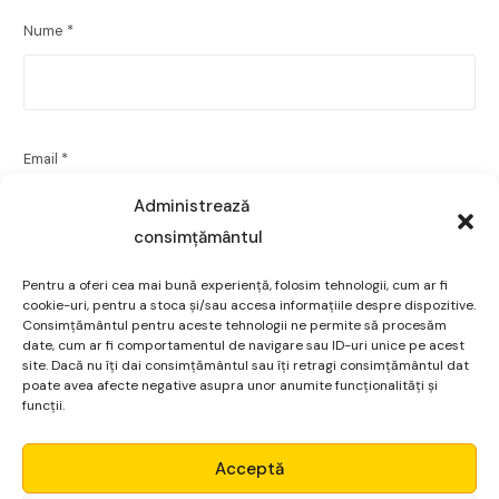
Nume
*
Email
*
Administrează
consimțământul
Site web
Pentru a oferi cea mai bună experiență, folosim tehnologii, cum ar fi
cookie-uri, pentru a stoca și/sau accesa informațiile despre dispozitive.
Consimțământul pentru aceste tehnologii ne permite să procesăm
date, cum ar fi comportamentul de navigare sau ID-uri unice pe acest
site. Dacă nu îți dai consimțământul sau îți retragi consimțământul dat
poate avea afecte negative asupra unor anumite funcționalități și
funcții.
Salvează-mi numele, emailul și site-ul web în acest
navigator pentru data viitoare când o să comentez.
Micro Alpha
Acceptă