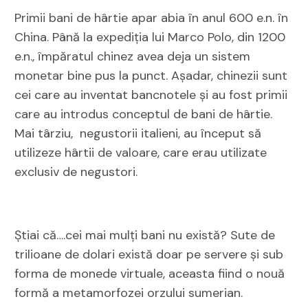
Primii bani de hârtie apar abia în anul 600 e.n. în
China. Până la expediţia lui Marco Polo, din 1200
e.n., împăratul chinez avea deja un sistem
monetar bine pus la punct. Așadar, chinezii sunt
cei care au inventat bancnotele și au fost primii
care au introdus conceptul de bani de hârtie.
Mai târziu, negustorii italieni, au început să
utilizeze hârtii de valoare, care erau utilizate
exclusiv de negustori.
Știai că….cei mai mulţi bani nu există? Sute de
trilioane de dolari există doar pe servere şi sub
forma de monede virtuale, aceasta fiind o nouă
formă a metamorfozei orzului sumerian.