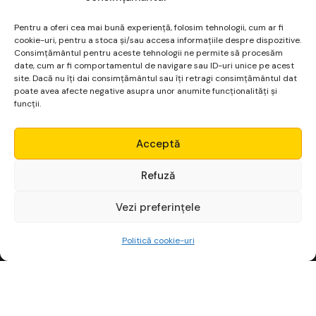
navigator pentru data viitoare când o să comentez.
Pentru a oferi cea mai bună experiență, folosim tehnologii, cum ar fi
cookie-uri, pentru a stoca și/sau accesa informațiile despre dispozitive.
Consimțământul pentru aceste tehnologii ne permite să procesăm
date, cum ar fi comportamentul de navigare sau ID-uri unice pe acest
site. Dacă nu îți dai consimțământul sau îți retragi consimțământul dat
poate avea afecte negative asupra unor anumite funcționalități și
funcții.
Micro Alpha
Acceptă
Login
Refuză
Vezi preferințele
Începe gratuit
Politică cookie-uri
Platformă financiară
pentru non-finanțiști