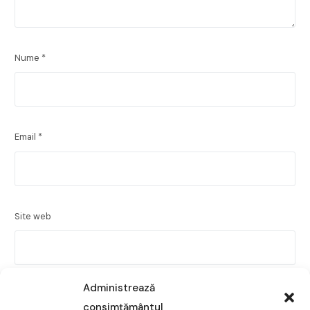
Nume
*
Email
*
Site web
Administrează
Salvează-mi numele, emailul și site-ul web în acest
consimțământul