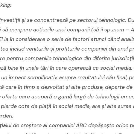
king:
 investiții și se concentrează pe sectorul tehnologic. D
că să cumpere acțiunile unei companii (să îi spunem – 
El ia în considerare o serie de factori atunci când anali
a includ veniturile și profiturile companiei din anul p
e pentru companiile tehnologice din diferite jurisdicți
ă bine în unele țări în care operează ca social media,
n impact semnificativ asupra rezultatului său final, 
ă care în timp a dezvoltat și alte produse, departe de
e oferte care acoperă o gamă largă de tehnologii emer
ierde cota de piață în social media, are și alte surse 
rderi.
țialul de creștere al companiei ABC depășește orice p