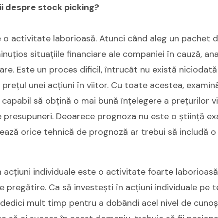
ii despre stock picking?
 o activitate laborioasă. Atunci când aleg un pachet de 
minuțios situațiile financiare ale companiei în cauză, a
iare. Este un proces dificil, întrucât nu există niciodată
prețul unei acțiuni în viitor. Cu toate acestea, examin
 capabil să obțină o mai bună înțelegere a prețurilor vi
presupuneri. Deoarece prognoza nu este o știință exa
izează orice tehnică de prognoză ar trebui să includă o
n acțiuni individuale este o activitate foarte laborioasă,
 pregătire. Ca să investești în acțiuni individuale pe
dedici mult timp pentru a dobândi acel nivel de cunoș