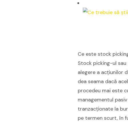
Ce este stock picking
Stock picking-ul sau i
alegere a acțiunilor 
dea seama dacă acele 
procedeu mai este c
managementul pasiv în
tranzacționate la bur
pe termen scurt, în fu