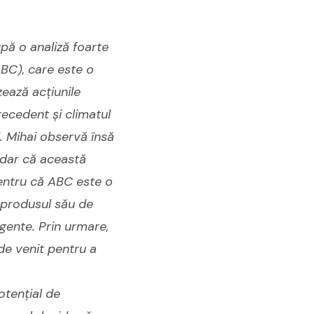
upă o analiză foarte
ABC), care este o
zează acțiunile
recedent și climatul
i. Mihai observă însă
 dar că această
pentru că ABC este o
 produsul său de
gente. Prin urmare,
de venit pentru a
otențial de