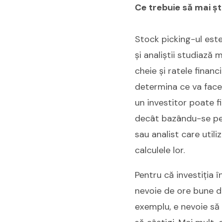
Ce trebuie să mai șt
Stock picking-ul este
și analiștii studiază 
cheie și ratele financ
determina ce va face 
un investitor poate fi
decât bazându-se pe 
sau analist care util
calculele lor.
Pentru că investiția î
nevoie de ore bune de
exemplu, e nevoie să 