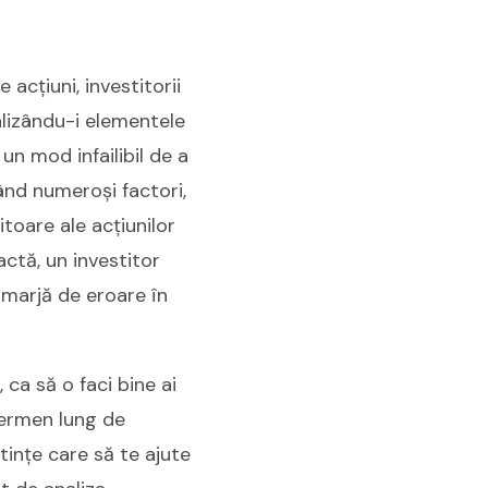
acțiuni, investitorii
nalizându-i elementele
 un mod infailibil de a
ând numeroși factori,
itoare ale acțiunilor
ctă, un investitor
 marjă de eroare în
 ca să o faci bine ai
 termen lung de
tințe care să te ajute