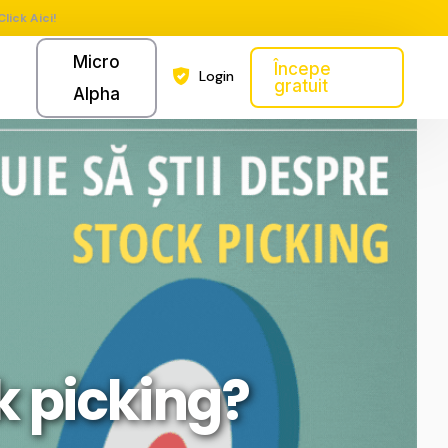
Click Aici!
Micro
Începe
Login
gratuit
Alpha
k picking?