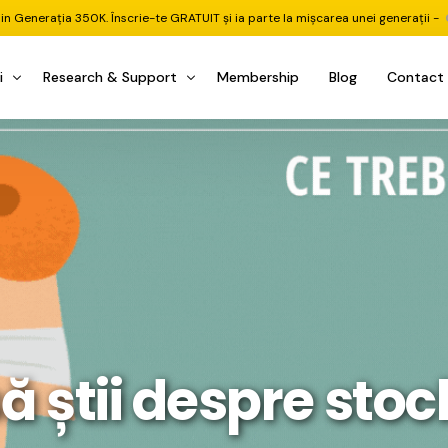
din Generația 350K. Înscrie-te GRATUIT și ia parte la mișcarea unei generații -
i
Research & Support
Membership
Blog
Contact
u Investițional
nitorul Pieței
Pastila Financiară Premium
e
reener ETF
Risc sau Oportunitate
reener Acțiuni
Q&A LIVE
eep Dive Stocks
Comunitate Premium
țiuni (DGI & DCF)
ality Check
Chat & Suport Mentor
tofoliului
rtfolio Tracking
1 la 1 Mentor
ă știi despre stoc
 & Execuție
rtofolii Mecanice
te
oboți EA MT5