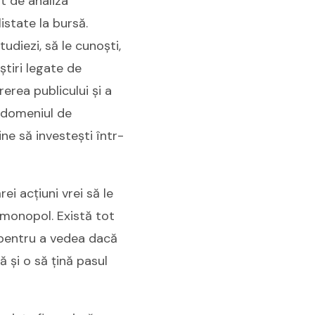
at de analiza
istate la bursă.
udiezi, să le cunoști,
știri legate de
erea publicului și a
e domeniul de
ine să investești într-
ei acțiuni vrei să le
 monopol. Există tot
ă pentru a vedea dacă
ă și o să țină pasul