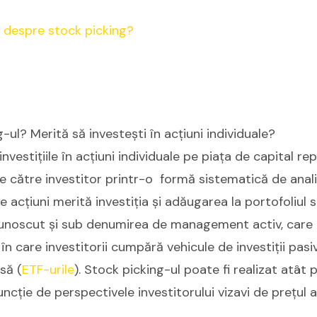
-ul? Merită să investești în acțiuni individuale?
nvestițiile în acțiuni individuale pe piața de capital r
de către investitor printr-o formă sistematică de analiz
acțiuni merită investiția și adăugarea la portofoliul să
unoscut și sub denumirea de management activ, care 
 care investitorii cumpără vehicule de investiții pasiv
să (
ETF-urile
). Stock picking-ul poate fi realizat atât 
ncție de perspectivele investitorului vizavi de prețul ac