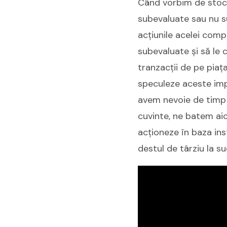
Când vorbim de stock 
subevaluate sau nu su
acțiunile acelei comp
subevaluate și să le c
tranzacții de pe piața
speculeze aceste impe
avem nevoie de timp 
cuvinte, ne batem aic
acționeze în baza ins
destul de târziu la su