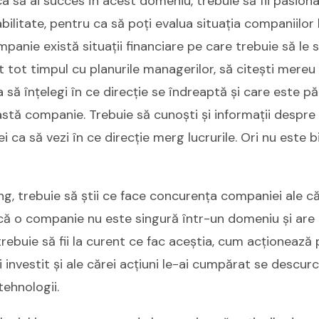
 ca să ai succes în acest domeniu, trebuie să fii pasion
bilitate, pentru ca să poți evalua situația companiilor l
panie există situații financiare pe care trebuie să le st
nt tot timpul cu planurile managerilor, să citești mereu 
să înțelegi în ce direcție se îndreaptă și care este păr
astă companie. Trebuie să cunoști și informații despr
 ca să vezi în ce direcție merg lucrurile. Ori nu este b
ng, trebuie să știi ce face concurența companiei ale căr
 că o companie nu este singură într-un domeniu și are
trebuie să fii la curent ce fac aceștia, cum acționeaz
 investit și ale cărei acțiuni le-ai cumpărat se descurc
tehnologii.