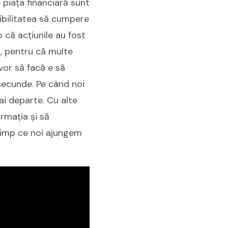
 piața financiară sunt
sibilitatea să cumpere
 că acțiunile au fost
i, pentru că multe
 vor să facă e să
secunde. Pe când noi
ai departe. Cu alte
rmația și să
 timp ce noi ajungem