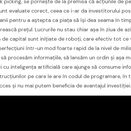
picking, se pornește de la premisa că acțiunile de pe
nt evaluate corect, ceea ce i-ar da investitorului po
anii pentru a aștepta ca piața să își dea seama în timp
rească prețul. Lucrurile nu stau chiar așa în ziua de az
 de capital sunt inițiate de roboți, care efectiv tot ce
rfecțiuni într-un mod foarte rapid de la nivel de mili
să procesăm informațiile, să lansăm un ordin și așa m
i cu inteligența artificială care ajunge să consume info
trucțiunilor pe care le are în codul de programare, în
cces și nu mai putem beneficia de avantajul investiției.