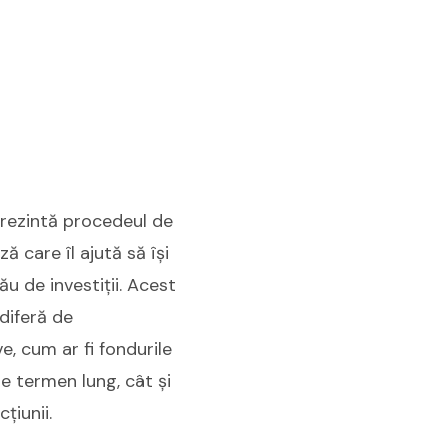
eprezintă procedeul de
ă care îl ajută să își
u de investiții. Acest
diferă de
e, cum ar fi fondurile
pe termen lung, cât și
țiunii.