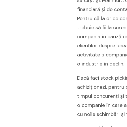
să câștigi. Mai mult,
financiară și de conta
Pentru că la orice com
trebuie să fii la cure
compania în cauză ca 
clienților despre ace
activitate a companiei
o industrie în declin.
Dacă faci stock picki
achiziționezi, pentru
timpul concurenți și 
o companie în care ai
cu noile schimbări și 