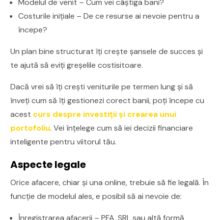
Modelul de venit – Cum vei câștiga bani?
Costurile inițiale – De ce resurse ai nevoie pentru a
începe?
Un plan bine structurat îți crește șansele de succes și
te ajută să eviți greșelile costisitoare.
Dacă vrei să îți crești veniturile pe termen lung și să
înveți cum să îți gestionezi corect banii, poți începe cu
acest
curs despre investiții și crearea unui
portofoliu
. Vei înțelege cum să iei decizii financiare
inteligente pentru viitorul tău.
Aspecte legale
Orice afacere, chiar și una online, trebuie să fie legală. În
funcție de modelul ales, e posibil să ai nevoie de:
Înregistrarea afacerii – PFA, SRL sau altă formă