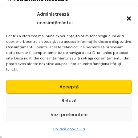
Softuri de automatizare (ex: CRM, facturare, analiză
Administrează
date) – între 20 și 100 euro/lună
consimțământul
Fotografii și grafică – poți folosi variante gratuite sau
Pentru a oferi cea mai bună experiență, folosim tehnologii, cum ar fi
poți cumpăra imagini premium (10-50 euro per
cookie-uri, pentru a stoca și/sau accesa informațiile despre dispozitive.
pachet)
Consimțământul pentru aceste tehnologii ne permite să procesăm
date, cum ar fi comportamentul de navigare sau ID-uri unice pe acest
5. Alte costuri
site. Dacă nu îți dai consimțământul sau îți retragi consimțământul dat
poate avea afecte negative asupra unor anumite funcționalități și
Dacă ai nevoie de consultanță juridică pentru a-ți
funcții.
înregistra afacerea, costurile pot varia între 200 și 500
Micro Alpha
euro, în funcție de tipul firmei.
Acceptă
Login
Dacă nu ai un buget mare la început, poți opta pentru
Refuză
cea mai simplă afacere, cum ar fi marketing afiliat, unde
Vezi preferințele
investițiile sunt aproape zero, sau dropshipping, unde
Începe gratuit
costurile sunt mai mici decât într-un business clasic.
Politică cookie-uri
Cheltuieli lunare