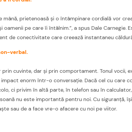
e mână, prietenoasă și o întâmpinare cordială vor cre
i oamenii pe care îi întâlnim.”, a spus Dale Carnegie. E
nt de conectivitate care creează instantaneu căldură 
 non-verbal.
rin cuvinte, dar și prin comportament. Tonul vocii, ex
n impact enorm într-o conversație. Dacă cel cu care 
lo, ci privim în altă parte, în telefon sau în calculato
oană nu este importantă pentru noi. Cu siguranță, își
ște sau de a face vre-o afacere cu noi pe viitor.