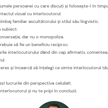
ele persoanei cu care discuți și folosește-l în timpul
tactul vizual cu interlocutorul.
imbaj familiar ascultătorului și stilul său lingvistic.
a subiect.
conversație, dar nu o monopoliza.
rebuie să fie un beneficiu reciproc.
rile interlocutorului dând din cap afirmativ, comentea
ul.
teres și încearcă să înțelegi ce simte interlocutorul t
zi lucrurile din perspectiva celuilalt.
nterlocutorul și nu te pripi în concluzii.