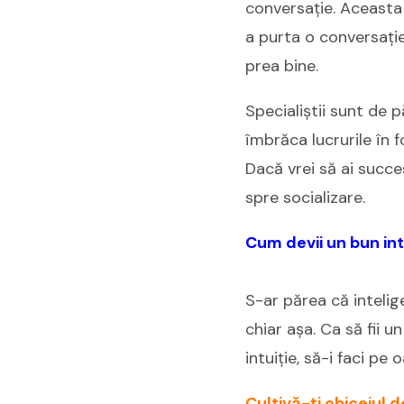
conversație. Aceasta n
a purta o conversație
prea bine.
Specialiștii sunt de
îmbrăca lucrurile în f
Dacă vrei să ai succe
spre socializare.
Cum devii un bun in
S-ar părea că intelig
chiar așa. Ca să fii u
intuiție, să-i faci pe
Cultivă-ți obiceiul de