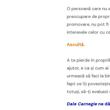
O persoană care nu e
preocupare de propria
promovare, nu pot fi 
interesele celor cu 
Ascultă.
A te pierde în propri
ajutor, e ca și cum ai
urmează să faci la bir
fapt ce îți povesteșt
totuși, să-ți evaluezi
Dale Carnegie
ne dă 