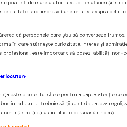
e poate fi de mare ajutor la studii, în afaceri și în so
 de calitate face impresii bune chiar și asupra celor 
 părerea că persoanele care știu să converseze frumos,
orma în care stârnește curiozitate, interes și admirație 
s profesional, este important să posezi abilități non-
terlocutor?
ența este elementul cheie pentru a capta atenție celorl
n bun interlocutor trebuie să ţii cont de câteva reguli, 
 oameni să simtă că au întâlnit o persoană sinceră.
 a fi cordial.