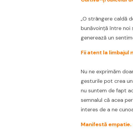
„O strângere caldă d
bunăvoință între noi ș
generează un sentime
Fii atent la limbajul
Nu ne exprimăm doar p
gesturile pot crea u
nu suntem de fapt aco
semnalul că acea pers
interes de a ne cunoa
Manifestă empatie.