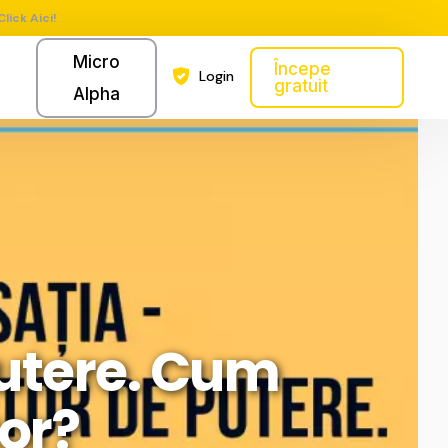
Click Aici!
Micro
Începe
Login
gratuit
Alpha
putere. Cum
tor?