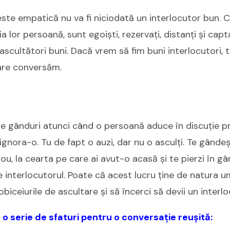
ste empatică nu va fi niciodată un interlocutor bun. 
 lor persoană, sunt egoiști, rezervați, distanți și capt
ascultători buni. Dacă vrem să fim buni interlocutori,
care conversăm.
ile gânduri atunci când o persoană aduce în discuție p
 ignora-o. Tu de fapt o auzi, dar nu o asculți. Te gândeș
ou, la cearta pe care ai avut-o acasă și te pierzi în gâ
e interlocutorul. Poate că acest lucru ține de natura u
 obiceiurile de ascultare și să încerci să devii un interl
o serie de sfaturi pentru o conversație reușită: