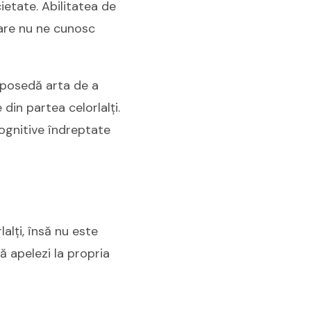
cietate. Abilitatea de
care nu ne cunosc
 posedă arta de a
din partea celorlalți.
cognitive îndreptate
alți, însă nu este
să apelezi la propria