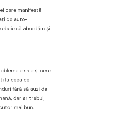
Cei care manifestă
ați de auto-
 trebuie să abordăm și
roblemele sale și cere
ti la ceea ce
nduri fără să auzi de
mană, dar ar trebui,
ocutor mai bun.