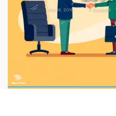
Curs Momentum
Tool St
Investiții
Mai 18, 2019
Curs Swing Trading
Tool Ca
Curs Day Trading
Tool Ba
Curs Algo Trading
Tool M
Curs Growth Stocks
Curs Value Investin