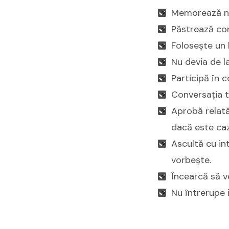
Memorează num
Păstrează con
Folosește un l
Nu devia de l
Participă în 
Conversația t
Aprobă relată
dacă este caz
Ascultă cu in
vorbește.
Încearcă să ve
Nu întrerupe i