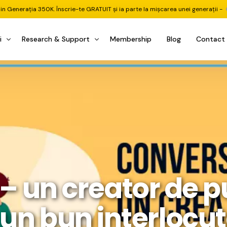
din Generația 350K. Înscrie-te GRATUIT și ia parte la mișcarea unei generații -
i
Research & Support
Membership
Blog
Contact
u Investițional
nitorul Pieței
Pastila Financiară Premium
e
reener ETF
Risc sau Oportunitate
reener Acțiuni
Q&A LIVE
eep Dive Stocks
Comunitate Premium
țiuni (DGI & DCF)
ality Check
Chat & Suport Mentor
– un creator de 
tofoliului
rtfolio Tracking
1 la 1 Mentor
 & Execuție
rtofolii Mecanice
 un bun interlocu
te
oboți EA MT5