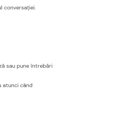
 conversației.
ză sau pune întrebări
ău atunci când