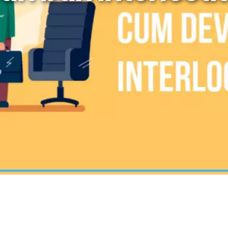
rategia AS
lendar Integrat
cktesting Portofoliu
omentum Score
g DCF