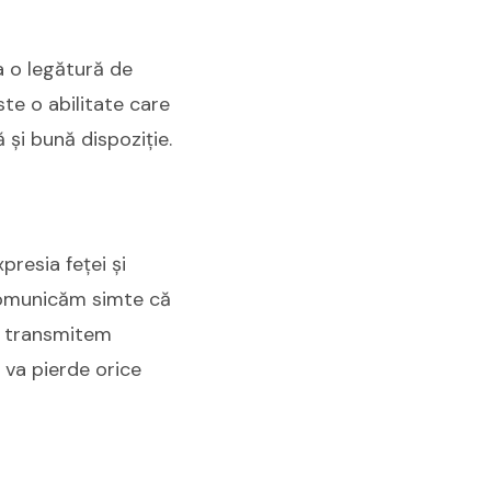
a o legătură de
ste o abilitate care
și bună dispoziție.
presia feței și
comunicăm simte că
r, transmitem
 va pierde orice