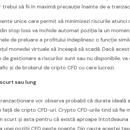
 trebui să fii în maximă precauție înainte de a tranza
ente unice care permit să minimizezi riscurile atunci
rdin stop loss va închide automat poziția la un momen
inele de preluare a profitului îndeplinesc o funcție simi
rețul monedei virtuale să înceapă să scadă. Dacă aceste
re de gestionare a riscurilor sunt sau nu disponibile, v
fic și de brokerul de cripto CFD cu care lucrezi.
 scurt sau lung
tranzacționare vor observa probabil că durata ideală a
față de cripto CFD-uri. Crypto CFD-urile tind să fie 
en scurt și asta pentru că există aproape întotdeauna
 unei poziții CFD peste noapte. Din cauza acestei taxe,