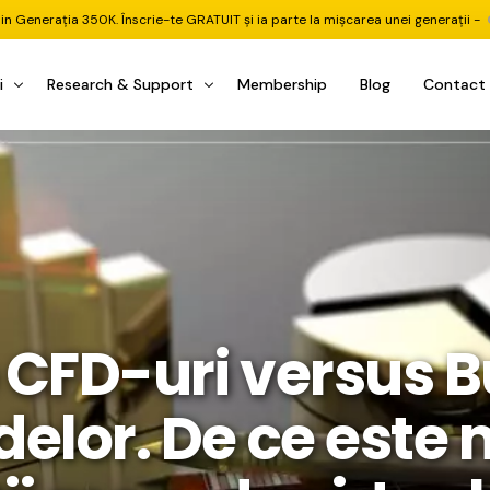
din Generația 350K. Înscrie-te GRATUIT și ia parte la mișcarea unei generații -
i
Research & Support
Membership
Blog
Contact
u Investițional
nitorul Pieței
Pastila Financiară Premium
e
reener ETF
Risc sau Oportunitate
reener Acțiuni
Q&A LIVE
eep Dive Stocks
Comunitate Premium
 CFD-uri versus 
țiuni (DGI & DCF)
ality Check
Chat & Suport Mentor
tofoliului
rtfolio Tracking
1 la 1 Mentor
lor. De ce este 
 & Execuție
rtofolii Mecanice
te
oboți EA MT5