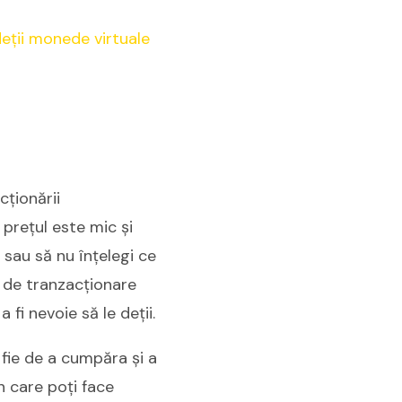
cționării
prețul este mic și
t sau să nu înțelegi ce
 de tranzacționare
 fi nevoie să le deții.
fie de a cumpăra și a
n care poți face