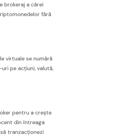
e brokeraj a cărei
criptomonedelor fără
e virtuale se numără
ri pe acțiuni, valută,
roker pentru a crește
rocent din întreaga
e să tranzacționezi