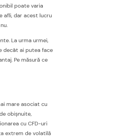
nibil poate varia
 afli, dar acest lucru
 nu.
ente. La urma urmei,
e decât ai putea face
antaj. Pe măsură ce
 mai mare asociat cu
e obișnuite,
ționarea cu CFD-uri
ța extrem de volatilă