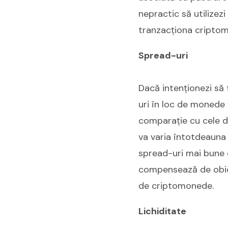
nepractic să utilizez
tranzacționa cripto
Spread-uri
Dacă intenționezi să 
uri în loc de monede 
comparație cu cele de
va varia întotdeauna 
spread-uri mai bune d
compensează de obice
de criptomonede.
Lichiditate