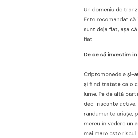
Un domeniu de tranzac
Este recomandat să în
sunt deja fiat, așa c
fiat.
De ce să investim în
Criptomonedele și-au s
și fiind tratate ca o 
lume. Pe de altă parte
deci, riscante active
randamente uriașe, pe
mereu în vedere un as
mai mare este riscul a