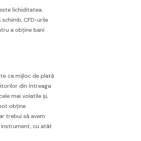
ste lichiditatea.
În schimb, CFD-urile
ntru a obține bani
ite ca mijloc de plată
itorilor din întreaga
le mai volatile și,
 pot obține
 ar trebui să avem
 instrument, cu atât