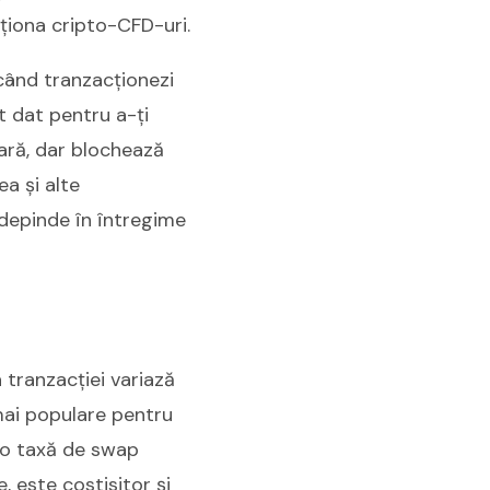
cționa cripto-CFD-uri.
 când tranzacționezi
t dat pentru a-ți
lară, dar blochează
a și alte
a depinde în întregime
 tranzacției variază
mai populare pentru
 o taxă de swap
 este costisitor și