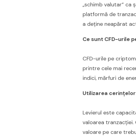
„schimb valutar” ca și
platformă de tranzac
a deține neapărat act
Ce sunt CFD-urile p
CFD-urile pe criptom
printre cele mai rece
indici, mărfuri de ener
Utilizarea cerințelor
Levierul este capacit
valoarea tranzacției.
valoare pe care trebui