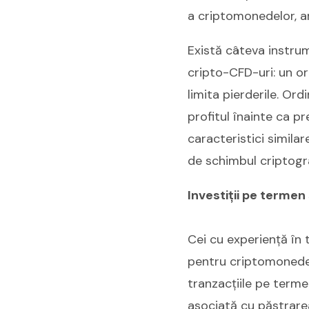
a criptomonedelor, ar
Există câteva instrum
cripto-CFD-uri: un o
limita pierderile. Ord
profitul înainte ca p
caracteristici simila
de schimbul criptogra
Investiții pe termen
Cei cu experiență în 
pentru criptomonede 
tranzacțiile pe term
asociată cu păstrarea