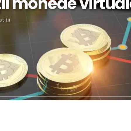
ii monede virtual
rategia AS
lendar Integrat
tiții
cktesting Portofoliu
omentum Score
g DCF