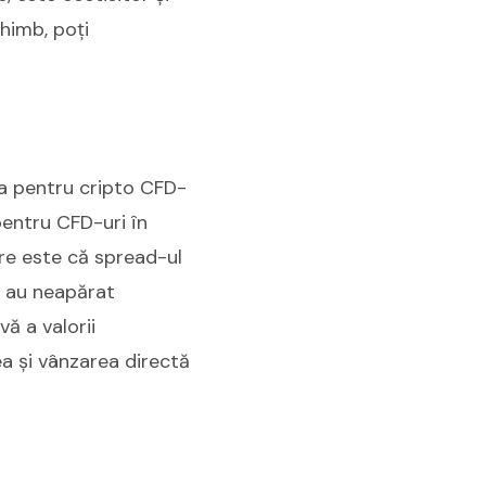
chimb, poți
ta pentru cripto CFD-
pentru CFD-uri în
are este că spread-ul
u au neapărat
ă a valorii
a și vânzarea directă