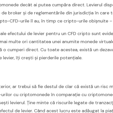
omonede decât ai putea cumpăra direct. Levierul dispo
 de broker și de reglementările din jurisdicția în care te
pto-CFD-urile îl au, în timp ce cripto-urile obișnuite –
e ale efectului de levier pentru un CFD cripto sunt evid
 mai multe ori cantitatea unei anumite monede virtual
să o cumperi direct. Cu toate acestea, există un dezav
evier, îți crești și pierderile potențiale.
erior, ar trebui să fie destul de clar că există un risc
urilor cu criptomonede în comparație cu criptomoned
ști levierul. Ține minte că riscurile legate de tranzac
efectul de levier. Când acest lucru este adăugat la pia