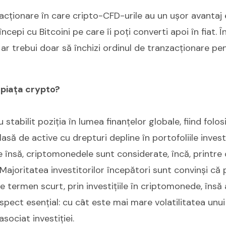
ționare în care cripto-CFD-urile au un ușor avantaj e
cepi cu Bitcoini pe care îi poți converti apoi în fiat. 
ă ar trebui doar să închizi ordinul de tranzacționare pe
 piața crypto?
tabilit poziția în lumea finanțelor globale, fiind folos
clasă de active cu drepturi depline în portofoliile invest
 însă, criptomonedele sunt considerate, încă, printre ce
. Majoritatea investitorilor începători sunt convinși că
 termen scurt, prin investițiile în criptomonede, însă
pect esențial: cu cât este mai mare volatilitatea unui
sociat investiției.