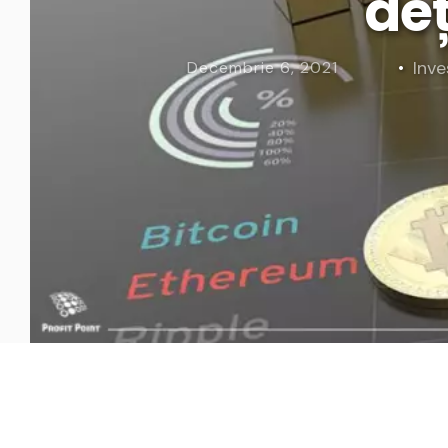
deț
Curs Momentum
Tool St
Curs Swing Trading
Tool Ca
Inves
Decembrie 6, 2021
Curs Day Trading
Tool Ba
Curs Algo Trading
Tool M
Curs Growth Stocks
Curs Value Investin