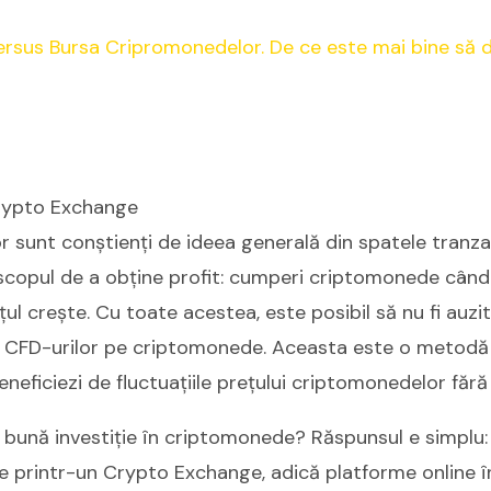
rypto Exchange
 sunt conștienți de ideea generală din spatele tranza
copul de a obține profit: cumperi criptomonede când 
țul crește. Cu toate acestea, este posibil să nu fi auzi
a CFD-urilor pe criptomonede. Aceasta este o metodă
neficiezi de fluctuațiile prețului criptomonedelor fără a
ună investiție în criptomonede? Răspunsul e simplu: 
e printr-un Crypto Exchange, adică platforme online î