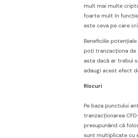
mult mai multe cript
foarte mult în funcție
este ceva pe care cri
Beneficiile potențial
poți tranzacționa de
asta dacă ar trebui 
adaugi acest efect de l
Riscuri
Pe baza punctului ant
tranzacționarea CFD-
presupunând că folose
sunt multiplicate cu 