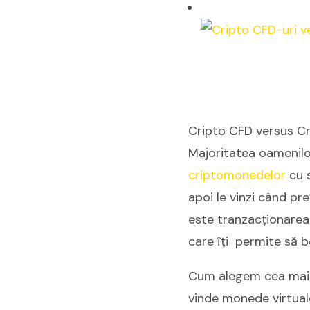
Cripto CFD versus C
Majoritatea oamenilor
criptomonedelor
cu s
apoi le vinzi când pre
este tranzacționare
care îți permite să be
Cum alegem cea mai b
vinde monede virtual