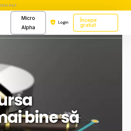
Click Aici!
Micro
Începe
Login
gratuit
Alpha
Bursa
mai bine să