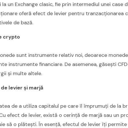
 la un Exchange clasic, fie prin intermediul unei case d
ționare oferă efect de levier pentru tranzacționarea 
ivele de bază.
e crypto
onede sunt instrumente relativ noi, deoarece monedel
nte instrumente financiare. De asemenea, găsești CFD-u
gii și multe altele.
 de levier și marjă
atea de a utiliza capitalul pe care îl împrumuți de la b
 Cu efect de levier, există o cerință de marjă sau un p
e să o plătești. În esență, efectul de levier îți permit