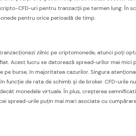
i cripto-CFD-uri pentru tranzacții pe termen lung. În s
monede pentru orice perioadă de timp.
tranzacționezi zilnic pe criptomonede, atunci poți op
fiat. Acest lucru se datorează spread-urilor mai mici 
 pe burse, în majoritatea cazurilor. Singura atențion
în funcție de rata de schimb și de broker. CFD-urile n
ecât monedele virtuale. În plus, creșterea semnificativ
i spread-urile puțin mai mari asociate cu cumpărare