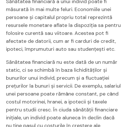
Sănătatea financiară a unui individ poate fi
măsurată în mai multe feluri. Economiile unei
persoane și capitalul propriu total reprezintă
resursele monetare aflate la dispoziția sa pentru
folosire curentă sau viitoare. Acestea pot fi
afectate de datorii, cum ar fi carduri de credit,
ipoteci, împrumuturi auto sau studențești etc.
Sănătatea financiară nu este dată de un număr
static, ci se schimbă în baza lichidităților și
bunurilor unui individ, precum și a fluctuației
prețurilor la bunuri și servicii. De exemplu, salariul
unei persoane poate rămâne constant, pe când
costul motorinei, hranei, a ipotecii și taxele
pentru studii cresc. În ciuda sănătății financiare
inițiale, un individ poate aluneca în declin dacă
nu ține pasul cu costurile în creștere ale