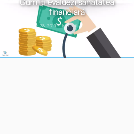
Cum îți evaluezi sănătatea
financiară
Investiții
Septembrie 28, 2019