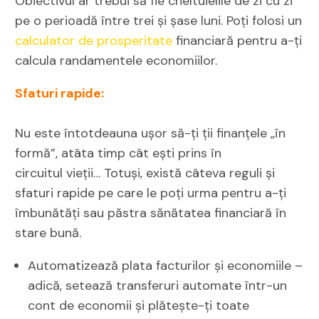
Obiectivul ar trebui să fie cheltuielile de zi cu zi
pe o perioadă între trei și șase luni. Poți folosi un
calculator de prosperitate
financiară pentru a-ți
calcula randamentele economiilor.
Sfaturi rapide:
Nu este întotdeauna ușor să-ți ții finanțele „în
formă”, atâta timp cât ești prins în
circuitul
vieții… Totuși, există câteva reguli și
sfaturi rapide pe care le poți urma pentru a-ți
îmbunătăți sau păstra sănătatea financiară în
stare bună.
Automatizează plata facturilor și economiile –
adică, setează transferuri automate într-un
cont de economii și plătește-ți toate