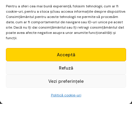
Pentru a oferi cea mai bună experiență, folosim tehnologii, cum ar fi
cookie-uri, pentru a stoca și/sau accesa informațiile despre dispozitive.
Consimțământul pentru aceste tehnologii ne permite să procesăm
date, cum ar fi comportamentul de navigare sau ID-uri unice pe acest
Salvează-mi numele, emailul și site-ul web în acest
site. Dacă nu îți dai consimțământul sau îți retragi consimțământul dat
navigator pentru data viitoare când o să comentez.
poate avea afecte negative asupra unor anumite funcționalități și
funcții.
Micro Alpha
Acceptă
Login
Refuză
Vezi preferințele
Începe gratuit
Politică cookie-uri