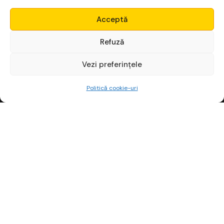
Micro Alpha
Acceptă
Login
Refuză
Vezi preferințele
Începe gratuit
Politică cookie-uri