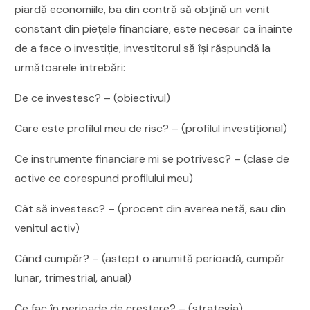
piardă economiile, ba din contră să obțină un venit
constant din piețele financiare, este necesar ca înainte
de a face o investiție, investitorul să își răspundă la
următoarele întrebări:
De ce investesc? – (obiectivul)
Care este profilul meu de risc? – (profilul investițional)
Ce instrumente financiare mi se potrivesc? – (clase de
active ce corespund profilului meu)
Cât să investesc? – (procent din averea netă, sau din
venitul activ)
Când cumpăr? – (astept o anumită perioadă, cumpăr
lunar, trimestrial, anual)
Ce fac în perioade de creștere? – (strategia)