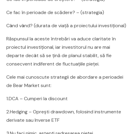
Ce fac în perioade de scădere? – (strategia)
Când vând? (durata de viață a proiectului investițional)
Răspunsul la aceste întrebări va aduce claritate în
proiectul investițional, iar investitorul nu are mai
departe decât să se țină de planul stabilit, să fie
consecvent indiferent de fluctuațiile pieței.
Cele mai cunoscute strategii de abordare a perioadei
de Bear Market sunt:
1.DCA – Cumperi la discount
2.Hedging – Oprești drawdown, folosind instrumente
derivate sau Inverse ETF
3.Nu faci nimic, aștepți redresarea pieței