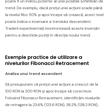
poate fi un indiciu puternic al unei posibile schimbări de
trend. De exemplu, dacă prețul unei acțiuni scade până
la nivelul fibo 50% și apoi începe să crească, acest nivel
poate indica o inversare a trendului descendent.
Traderii experimentați monitorizează aceste inversări
pentru a deschide poziții în direcția noului trend.
Exemple practice de utilizare a
nivelurilor Fibonacci Retracement
Analiza unui trend ascendent
Să presupunem că prețul unei acțiuni a crescut de la
100 RON la 200 RON și apoi începe să corecteze.
Folosind Fibonacci Retracement, identificăm nivelurile
de retragere la 23.6% (123.6 RON), 38.2% (138.2 RON),