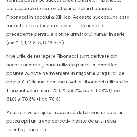
descoperită de matematicianul italian Leonardo
Fibonacci în secolul al XIII-lea. Această succesiune este
formată prin adăugarea celor două numere
precedente pentru a obține următorul număr în serie
(ex: 0, 1, 1, 2, 3, 5, 8, 13 etc.).
Nivelurile de retragere Fibonacci sunt derivate din
aceste numere și sunt utilizate pentru a identifica
posibile puncte de inversare în mișcările prețurilor de
pe piață. Cele mai comune niveluri Fibonacci utilizate în
tranzacționare sunt 23.6%, 38.2%, 50%, 61.8% (fibo
61.8) și 78.6% (fibo 78.6).
Aceste niveluri ajută traderii să determine unde s-ar
putea opri un trend corectiv înainte de a-și relua
direcția principală.