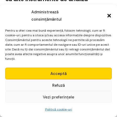
Pentru a crește acuratețea și încrederea în deciziile de
Administrează
tranzacționare, Fibonacci Retracement poate fi
consimțământul
combinat cu alte instrumente de analiză tehnică:
Pentru a oferi cea mai bună experiență, folosim tehnologii, cum ar fi
cookie-uri, pentru a stoca și/sau accesa informațiile despre dispozitive.
Indicatori de trend
precum mediile mobile (moving
Consimțământul pentru aceste tehnologii ne permite să procesăm
averages) sau indicatorii MACD, care pot confirma
date, cum ar fi comportamentul de navigare sau ID-uri unice pe acest
site. Dacă nu îți dai consimțământul sau îți retragi consimțământul dat
direcția trendului.
poate avea afecte negative asupra unor anumite funcționalități și
funcții.
Forme de preț
precum suportul și rezistența clasică,
Micro Alpha
formațiuni de lumânări (candlestick patterns), sau alte
Acceptă
niveluri cheie de preț.
Login
Refuză
Volumele de tranzacționare
care pot indica forța
mișcării prețului la un anumit nivel Fibonacci.
Vezi preferințele
Începe gratuit
Strategii de tranzactionare
Politică cookie-uri