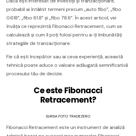
Dacă ești interesat de investiții și tranzacționare,
probabil ai întâlnit termeni precum „auto fibo”, „fibo
0.618”, „fibo 61.8” și „fibo 78.6”. În acest articol, vei
învăța ce reprezintă Fibonacci Retracement, cum se
calculează și cum îl poți folosi pentru a-ți îmbunătăți
strategiile de tranzacționare.
Fie că ești începător sau ai ceva experiență, această
tehnică poate aduce o valoare adăugată semnificativă
procesului tău de decizie.
Ce este Fibonacci
Retracement?
SURSA FOTO: TRADEZERO
Fibonacci Retracement este un instrument de analiză
tehnică bazat pe succesiunea numerelor Fibonacci,