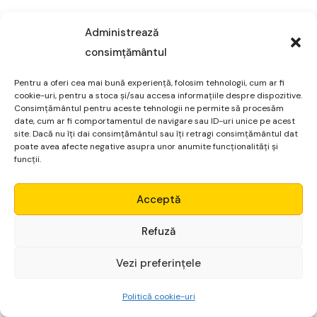
Administrează
2. Utilizarea stop-loss și take-profit
consimțământul
Stop-loss
– este o comandă care te protejează de
Pentru a oferi cea mai bună experiență, folosim tehnologii, cum ar fi
pierderi excesive într-o tranzacție. Acesta stabilește
cookie-uri, pentru a stoca și/sau accesa informațiile despre dispozitive.
un nivel la care poziția ta se va închide automat dacă
Consimțământul pentru aceste tehnologii ne permite să procesăm
date, cum ar fi comportamentul de navigare sau ID-uri unice pe acest
prețul merge împotriva ta, limitând astfel pierderile.
site. Dacă nu îți dai consimțământul sau îți retragi consimțământul dat
poate avea afecte negative asupra unor anumite funcționalități și
Take-profit
– este o comandă care îți permite să
funcții.
închizi automat o poziție atunci când prețul ajunge la
Micro Alpha
un anumit nivel de profit dorit. Acesta te ajută să
Acceptă
blochezi câștigurile și să eviți revenirea prețului care ar
Login
Refuză
putea reduce profitul obținut.
Vezi preferințele
Începe gratuit
Politică cookie-uri
3. Diversificarea portofoliului