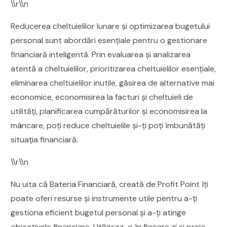
\\r\\n
Reducerea cheltuielilor lunare și optimizarea bugetului
personal sunt abordări esențiale pentru o gestionare
financiară inteligentă. Prin evaluarea și analizarea
atentă a cheltuielilor, prioritizarea cheltuielilor esențiale,
eliminarea cheltuielilor inutile, găsirea de alternative mai
economice, economisirea la facturi și cheltuieli de
utilități, planificarea cumpărăturilor și economisirea la
mâncare, poți reduce cheltuielile și-ți poți îmbunătăți
situația financiară.
\\r\\n
Nu uita că Bateria Financiară, creată de Profit Point îți
poate oferi resurse și instrumente utile pentru a-ți
gestiona eficient bugetul personal și a-ți atinge
obiectivele financiare. Utilizeaz-o în fiecare zi și preia