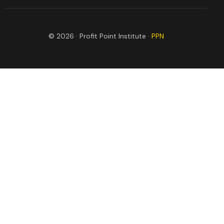
© 2026 · Profit Point Institute ·
PPN