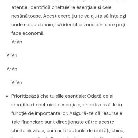
atenție. Identifică cheltuielile esențiale și cele
nesănătoase. Acest exercițiu te va ajuta să înțelegi
unde se duc banii și să identifici zonele în care poți
face economii.
\\r\\n
\\r\\n
\\r\\n
\\r\\n
Prioritizează cheltuielile esențiale: Odată ce ai
identificat cheltuielile esențiale, prioritizează-le în
funcție de importanța lor. Asigură-te că resursele
tale financiare sunt direcționate către aceste
cheltuieli vitale, cum ar fi facturile de utilități, chiria,