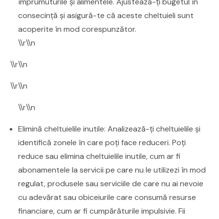
împrumuturile și alimentele. Ajustează-ți bugetul în
consecință și asigură-te că aceste cheltuieli sunt
acoperite în mod corespunzător.
\\r\\n
\\r\\n
\\r\\n
\\r\\n
Elimină cheltuielile inutile: Analizează-ți cheltuielile și
identifică zonele în care poți face reduceri. Poți
reduce sau elimina cheltuielile inutile, cum ar fi
abonamentele la servicii pe care nu le utilizezi în mod
regulat, produsele sau serviciile de care nu ai nevoie
cu adevărat sau obiceiurile care consumă resurse
financiare, cum ar fi cumpărăturile impulsivie. Fii