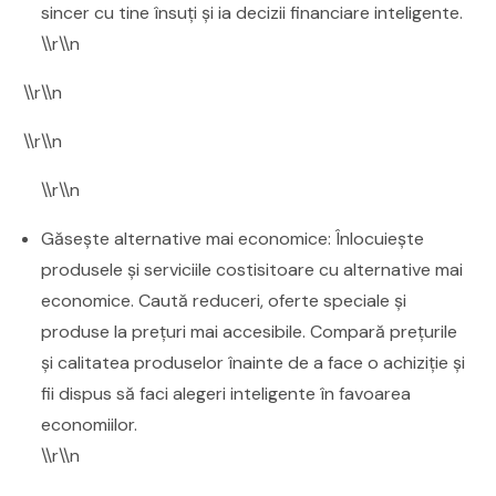
sincer cu tine însuți și ia decizii financiare inteligente.
\\r\\n
\\r\\n
\\r\\n
\\r\\n
Găsește alternative mai economice: Înlocuiește
produsele și serviciile costisitoare cu alternative mai
economice. Caută reduceri, oferte speciale și
produse la prețuri mai accesibile. Compară prețurile
și calitatea produselor înainte de a face o achiziție și
fii dispus să faci alegeri inteligente în favoarea
economiilor.
\\r\\n