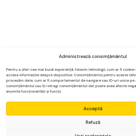
Administrează consimțământul
Pentru a oferi cea mai bună experiență, folosim tehnologii, cum ar fi cookie-
accesa informațiile despre dispozitive. Consimțământul pentru aceste tehn
procesăm date, cum ar fi comportamentul de navigare sau ID-uri unice pe ac
consimțământul sau îți retragi consimțământul dat poate avea afecte nega
anumite funcționalități și funcții.
Micro Alpha
Acceptă
Login
Refuză
Vezi preferințele