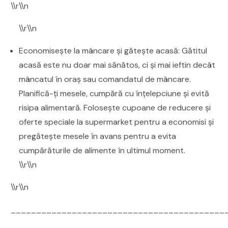
\\r\\n
\\r\\n
Economisește la mâncare și gătește acasă: Gătitul
acasă este nu doar mai sănătos, ci și mai ieftin decât
mâncatul în oraș sau comandatul de mâncare.
Planifică-ți mesele, cumpără cu înțelepciune și evită
risipa alimentară. Folosește cupoane de reducere și
oferte speciale la supermarket pentru a economisi și
pregătește mesele în avans pentru a evita
cumpărăturile de alimente în ultimul moment.
\\r\\n
\\r\\n
__________________________________________