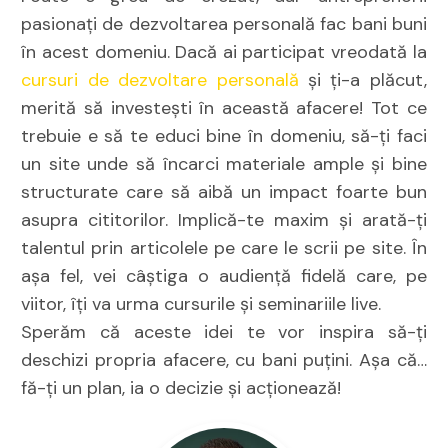
pasionați de
dezvoltarea personală
fac bani buni
în acest domeniu. Dacă ai participat vreodată la
cursuri de dezvoltare personală
și ți-a plăcut,
merită să investești în această afacere! Tot ce
trebuie e să te educi bine în domeniu, să-ți faci
un site unde să încarci materiale ample și bine
structurate care să aibă un impact foarte bun
asupra cititorilor. Implică-te maxim și arată-ți
talentul prin articolele pe care le scrii pe site. În
așa fel, vei câștiga o audiență fidelă care, pe
viitor, îți va urma cursurile și seminariile live.
Sperăm că aceste idei te vor inspira să-ți
deschizi propria afacere, cu bani puțini. Așa că…
fă-ți un plan, ia o decizie și acționează!