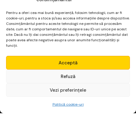
Pentru a oferi cea mai bună experiență, folosim tehnologii, cum ar fi
cookie-uri, pentru a stoca și/sau accesa informațiile despre dispozitive.
Consimțământul pentru aceste tehnologii ne permite să procesăm
date, cum ar fi comportamentul de navigare sau ID-uri unice pe acest
site. Dacă nu îți dai consimțământul sau îți retragi consimțământul dat
poate avea afecte negative asupra unor anumite funcționalități și
funcții.
Micro Alpha
Acceptă
Login
Refuză
Platformă financiară
pentru non-finanțiști
Vezi preferințele
Începe gratuit
Politică cookie-uri
CURSURI
Analiză Tehnică
Income Stocks