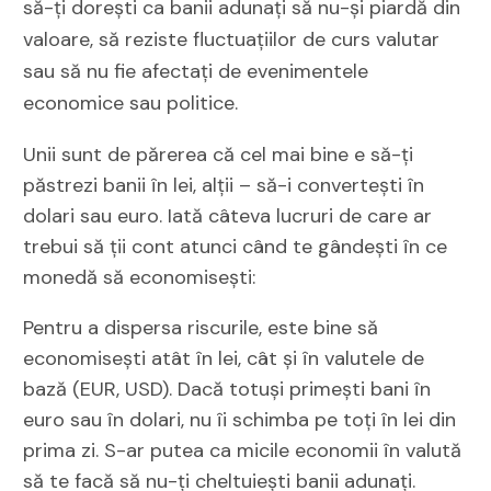
să-ți dorești ca banii adunați să nu-și piardă din
valoare, să reziste fluctuațiilor de curs valutar
sau să nu fie afectați de evenimentele
economice sau politice.
Unii sunt de părerea că cel mai bine e să-ți
păstrezi banii în lei, alții – să-i convertești în
dolari sau euro. Iată câteva lucruri de care ar
trebui să ții cont atunci când te gândești în ce
monedă să economisești:
Pentru a dispersa riscurile, este bine să
economisești atât în lei, cât și în valutele de
bază (EUR, USD). Dacă totuși primești bani în
euro sau în dolari, nu îi schimba pe toți în lei din
prima zi. S-ar putea ca micile economii în valută
să te facă să nu-ți cheltuiești banii adunați.