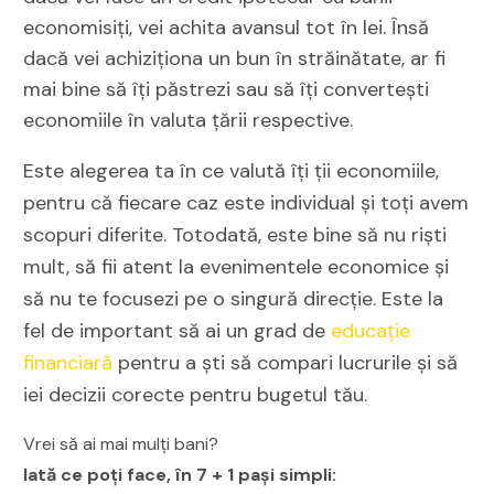
economisiți, vei achita avansul tot în lei. Însă
dacă vei achiziționa un bun în străinătate, ar fi
mai bine să îți păstrezi sau să îți convertești
economiile în valuta țării respective.
Este alegerea ta în ce valută îți ții economiile,
pentru că fiecare caz este individual și toți avem
scopuri diferite. Totodată, este bine să nu riști
mult, să fii atent la evenimentele economice și
să nu te focusezi pe o singură direcție. Este la
fel de important să ai un grad de
educație
financiară
pentru a ști să compari lucrurile și să
iei decizii corecte pentru bugetul tău.
Vrei să ai mai mulți bani?
Iată ce poți face, în 7 + 1 pași simpli: