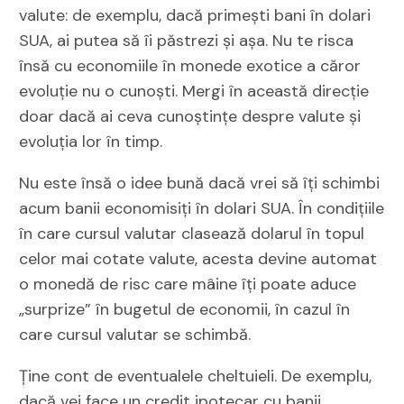
valute: de exemplu, dacă primești bani în dolari
SUA, ai putea să îi păstrezi și așa. Nu te risca
însă cu economiile în monede exotice a căror
evoluție nu o cunoști. Mergi în această direcție
doar dacă ai ceva cunoștințe despre valute și
evoluția lor în timp.
Nu este însă o idee bună dacă vrei să îți schimbi
acum banii economisiți în dolari SUA. În condițiile
în care cursul valutar clasează dolarul în topul
celor mai cotate valute, acesta devine automat
o monedă de risc care mâine îți poate aduce
„surprize” în bugetul de economii, în cazul în
care cursul valutar se schimbă.
Ține cont de eventualele cheltuieli. De exemplu,
dacă vei face un credit ipotecar cu banii