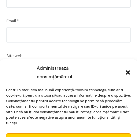
Email
*
Site web
Administrează
consimțământul
Pentru a oferi cea mai bună experiență, folosim tehnologii, cum ar fi
Salvează-mi numele, emailul și site-ul web în acest
cookie-uri, pentru a stoca și/sau accesa informațiile despre dispozitive.
navigator pentru data viitoare când o să comentez.
Consimțământul pentru aceste tehnologii ne permite să procesăm
date, cum ar fi comportamentul de navigare sau ID-uri unice pe acest
site. Dacă nu îți dai consimțământul sau îți retragi consimțământul dat
poate avea afecte negative asupra unor anumite funcționalități și
funcții.
Micro Alpha