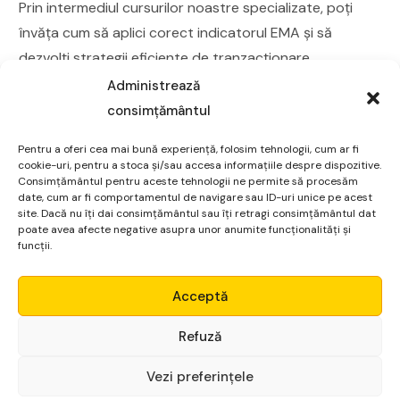
Prin intermediul cursurilor noastre specializate, poți
învăța cum să aplici corect indicatorul EMA și să
dezvolți strategii eficiente de tranzacționare.
Administrează
La Profit Point, suntem dedicați furnizării de cursuri de
consimțământul
investiții financiare de înaltă calitate pentru a-ți sprijini
creșterea ca investitor. Cu ajutorul cunoștințelor
Pentru a oferi cea mai bună experiență, folosim tehnologii, cum ar fi
cookie-uri, pentru a stoca și/sau accesa informațiile despre dispozitive.
acumulate în cadrul cursurilor noastre, vei putea să
Consimțământul pentru aceste tehnologii ne permite să procesăm
folosești indicatorul EMA și alte instrumente de analiză
date, cum ar fi comportamentul de navigare sau ID-uri unice pe acest
site. Dacă nu îți dai consimțământul sau îți retragi consimțământul dat
tehnică cu încredere și să iei decizii mai informate în
poate avea afecte negative asupra unor anumite funcționalități și
tranzacționare.
funcții.
Micro Alpha
Acceptă
Login
Refuză
Vezi preferințele
Începe gratuit