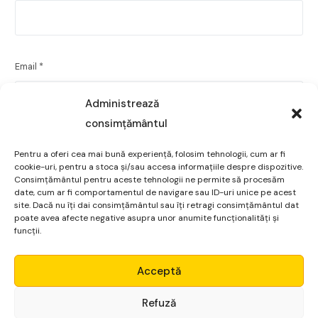
Email
*
Administrează
consimțământul
Site web
Pentru a oferi cea mai bună experiență, folosim tehnologii, cum ar fi
cookie-uri, pentru a stoca și/sau accesa informațiile despre dispozitive.
Consimțământul pentru aceste tehnologii ne permite să procesăm
date, cum ar fi comportamentul de navigare sau ID-uri unice pe acest
site. Dacă nu îți dai consimțământul sau îți retragi consimțământul dat
poate avea afecte negative asupra unor anumite funcționalități și
Salvează-mi numele, emailul și site-ul web în acest
funcții.
navigator pentru data viitoare când o să comentez.
Micro Alpha
Acceptă
Login
Refuză