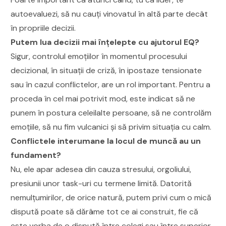
autoevaluezi, să nu cauți vinovatul în altă parte decât
în propriile decizii.
Putem lua decizii mai înțelepte cu ajutorul EQ?
Sigur, controlul emoțiilor în momentul procesului
decizional, în situații de criză, în ipostaze tensionate
sau în cazul conflictelor, are un rol important. Pentru a
proceda în cel mai potrivit mod, este indicat să ne
punem în postura celeilalte persoane, să ne controlăm
emoțiile, să nu fim vulcanici și să privim situația cu calm.
Conflictele interumane la locul de muncă au un
fundament?
Nu, ele apar adesea din cauza stresului, orgoliului,
presiunii unor task-uri cu termene limită. Datorită
nemulțumirilor, de orice natură, putem privi cum o mică
dispută poate să dărâme tot ce ai construit, fie că
este vorba de o dispută între colegi sau între superior