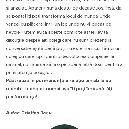
și angajat. Aparent sună destul de dezastruos, însă, da,
se poate! Îți poți transforma locul de muncă, unde
veneai cu plăcere, într-un loc unde nu vii decât de
nevoie. Putem evita aceste conflicte astfel: evită
discuțiile despre alți colegi care nu sunt prezenți la
conversație, ajută dacă poți, nu este inamicul tău, ci un
coleg cu care lupți pentru dezvoltarea companie, fii
natural, nu încerca să fii o persoană falsă doar pentru a
primi atenția colegilor.
Păstrează în permanență o relație amiabilă cu
membrii echipei, numai așa îți poți îmbunătăți
performanța!
Autor: Cristina Roșu