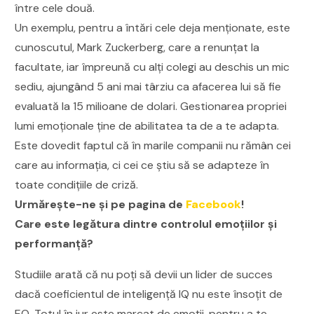
între cele două.
Un exemplu, pentru a întări cele deja menționate, este
cunoscutul, Mark Zuckerberg, care a renunțat la
facultate, iar împreună cu alți colegi au deschis un mic
sediu, ajungând 5 ani mai târziu ca afacerea lui să fie
evaluată la 15 milioane de dolari. Gestionarea propriei
lumi emoționale ține de abilitatea ta de a te adapta.
Este dovedit faptul că în marile companii nu rămân cei
care au informația, ci cei ce știu să se adapteze în
toate condițiile de criză.
Urmăreşte-ne şi pe pagina de
Facebook
!
Care este legătura dintre controlul emoțiilor și
performanță?
Studiile arată că nu poți să devii un lider de succes
dacă coeficientul de inteligență IQ nu este însoțit de
EQ. Totul în jur este marcat de emoții, pentru a te