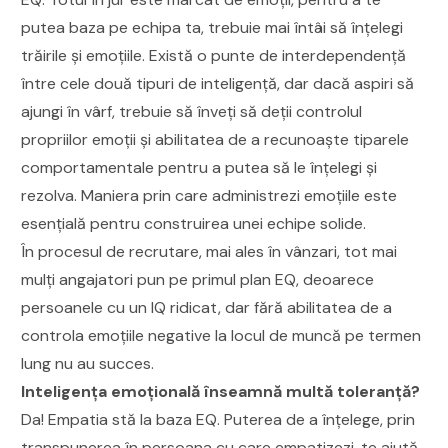
putea baza pe echipa ta, trebuie mai întâi să înțelegi
trăirile și emoțiile. Există o punte de interdependență
între cele două tipuri de inteligență, dar dacă aspiri să
ajungi în vârf, trebuie să înveți să deții controlul
propriilor emoții și abilitatea de a recunoaște tiparele
comportamentale pentru a putea să le înțelegi și
rezolva. Maniera prin care administrezi emoțiile este
esențială pentru construirea unei echipe solide.
În procesul de recrutare, mai ales în vânzari, tot mai
mulți angajatori pun pe primul plan EQ, deoarece
persoanele cu un IQ ridicat, dar fără abilitatea de a
controla emoțiile negative la locul de muncă pe termen
lung nu au succes.
Inteligența emoțională înseamnă multă toleranță?
Da! Empatia stă la baza EQ. Puterea de a înțelege, prin
transpunerea în persoana cu care empatizezi, te ajută