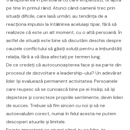
pe tine în primul rând. Atunci când oamenii trec prin
situații dificile, care lasă urmări, au tendința de a
reacționa impulsiv la întâlnirea aceluiași tipar, fără să
realizeze că este un alt moment, cu o altă persoană. În
astfel de situații este bine să discutăm deschis despre
cauzele conflictului să găsiți soluții pentru a îmbunătăți
relația, fără a vă lăsa afectați pe termen lung.
De ce credeți că autocunoașterea face și ea parte din
procesul de dezvoltare a leadership-ului? Un adevărat
lider își evaluează permanent activitatea. Persoanele
care reușesc să se cunoască bine pe ei însăși, să își
depisteze și corecteze propriile sentimente, devin lideri
de succes. Trebuie să fim sinceri cu noi și să ne
autoevaluăm corect, numai în felul acesta ne putem
descoperi atuurile și limitele.
Foarte important ca atunci când, tu ca lider, te