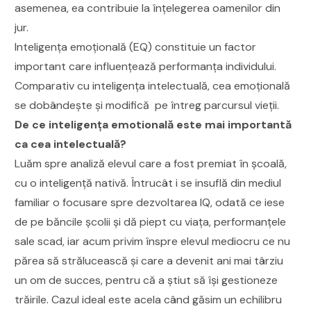
asemenea, ea contribuie la înțelegerea oamenilor din
jur.
Inteligența emoțională (EQ) constituie un factor
important care influențează performanța individului.
Comparativ cu inteligența intelectuală, cea emoțională
se dobândește și modifică pe întreg parcursul vieții.
De ce inteligența emotională este mai importantă
ca cea intelectuală?
Luăm spre analiză elevul care a fost premiat în școală,
cu o inteligență nativă. Întrucât i se insuflă din mediul
familiar o focusare spre dezvoltarea IQ, odată ce iese
de pe băncile școlii și dă piept cu viața, performanțele
sale scad, iar acum privim înspre elevul mediocru ce nu
părea să strălucească și care a devenit ani mai târziu
un om de succes, pentru că a știut să își gestioneze
trăirile. Cazul ideal este acela când găsim un echilibru