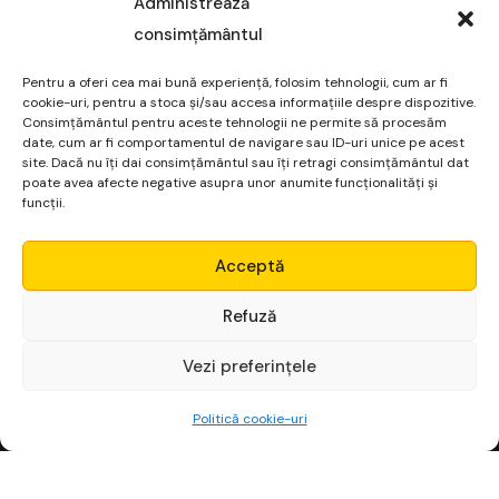
Administrează
consimțământul
Pentru a oferi cea mai bună experiență, folosim tehnologii, cum ar fi
cookie-uri, pentru a stoca și/sau accesa informațiile despre dispozitive.
Consimțământul pentru aceste tehnologii ne permite să procesăm
date, cum ar fi comportamentul de navigare sau ID-uri unice pe acest
site. Dacă nu îți dai consimțământul sau îți retragi consimțământul dat
poate avea afecte negative asupra unor anumite funcționalități și
funcții.
Micro Alpha
Acceptă
Login
Refuză
Vezi preferințele
Începe gratuit
Politică cookie-uri