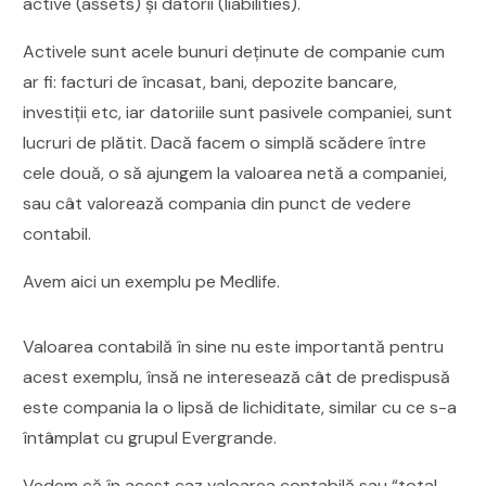
active (assets) și datorii (liabilities).
Activele sunt acele bunuri deținute de companie cum
ar fi: facturi de încasat, bani, depozite bancare,
investiții etc, iar datoriile sunt pasivele companiei, sunt
lucruri de plătit. Dacă facem o simplă scădere între
cele două, o să ajungem la valoarea netă a companiei,
sau cât valorează compania din punct de vedere
contabil.
Avem aici un exemplu pe Medlife.
Valoarea contabilă în sine nu este importantă pentru
acest exemplu, însă ne interesează cât de predispusă
este compania la o lipsă de lichiditate, similar cu ce s-a
întâmplat cu grupul Evergrande.
Vedem că în acest caz valoarea contabilă sau “total