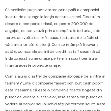
Să explicăm puțin activitatea principală a companiei
înainte de a ajunge la lecția acestui articol. Discutăm
despre o companie uriașă, cu peste 200,000 de
angajați, ce activează prin a cumpăra loturi uriașe de
teren, dezvoltarea lor în case, restaurante, clădiri și
vânzarea lor către clienți. Cum se întâmplă frecvent
astăzi, companiile au linii de credit, asta înseamnă că
îndatorează sume uriașe pe termen scurt pentru a
finanța aceste proiecte uriașe.
Cum a ajuns o astfel de companie aproape de a intra în
faliment? Este o companie “asset rich, but cash poor”,
asta înseamnă că este o companie foarte bogată din
punct de vedere al activelor, însă săracă din punct de
vedere al banilor sau al lichidității pe termen scurt. Asta
înseamnă că nu își poate îndeplini plățile la termen în