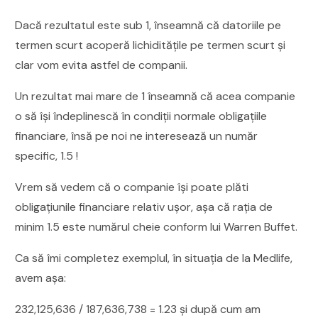
Dacă rezultatul este sub 1, înseamnă că datoriile pe
termen scurt acoperă lichiditățile pe termen scurt și
clar vom evita astfel de companii.
Un rezultat mai mare de 1 înseamnă că acea companie
o să își îndeplinescă în condiții normale obligațiile
financiare, însă pe noi ne interesează un număr
specific, 1.5 !
Vrem să vedem că o companie își poate plăti
obligațiunile financiare relativ ușor, așa că rația de
minim 1.5 este numărul cheie conform lui Warren Buffet.
Ca să îmi completez exemplul, în situația de la Medlife,
avem așa:
232,125,636 / 187,636,738 = 1.23 și după cum am