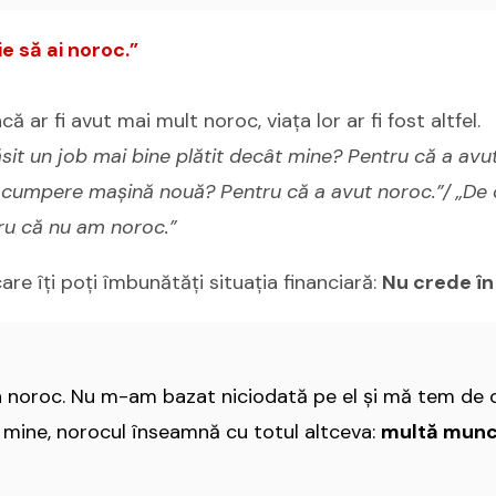
ie să ai noroc.”
ă ar fi avut mai mult noroc, viața lor ar fi fost altfel.
ăsit un job mai bine plătit decât mine? Pentru că a avu
și cumpere mașină nouă? Pentru că a avut noroc.”/
„De 
tru că nu am noroc.”
care îți poți îmbunătăți situația financiară:
Nu crede în
n noroc. Nu m-am bazat niciodată pe el şi mă tem de 
u mine, norocul înseamnă cu totul altceva:
multă mun