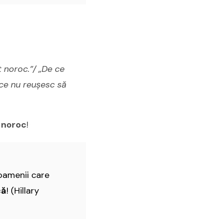
t noroc.”/
„De ce
ce nu reușesc să
 noroc
!
oamenii care
că
! (Hillary