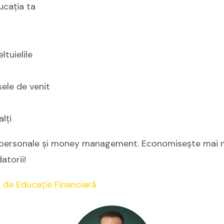
ucația ta
ltuielile
sele de venit
alți
e personale și money management. Economisește mai m
atorii!
 de Educație Financiară