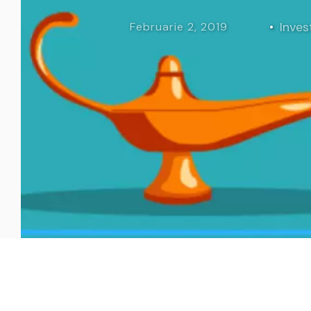
Curs Momentum
Tool St
Invest
Februarie 2, 2019
Curs Swing Trading
Tool Ca
Curs Day Trading
Tool Ba
Curs Algo Trading
Tool M
Curs Growth Stocks
Curs Value Investin