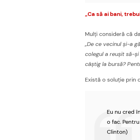
„Ca să ai bani, trebu
Mulți consideră că dac
„De ce vecinul și-a g
colegul a reușit să-
câștig la bursă? Pen
Există o soluție prin 
Eu nu cred î
o fac. Pentr
Clinton)