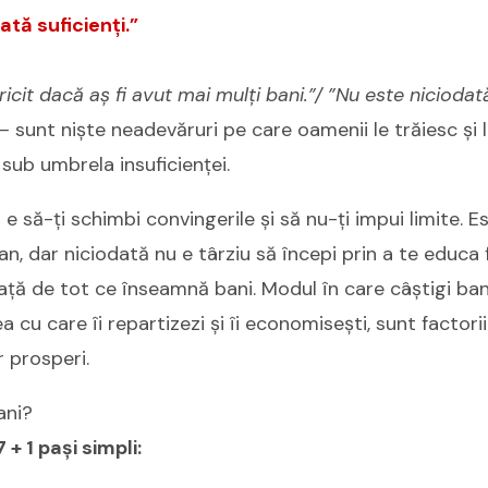
ată suficienți.”
ricit dacă aș fi avut mai mulți bani.”/ ”Nu este niciodat
 –
sunt niște neadevăruri pe care oamenii le trăiesc și 
 sub umbrela insuficienței.
 e să-ți schimbi convingerile și să nu-ți impui limite. 
an, dar niciodată nu e târziu să începi prin a te educa f
ă de tot ce înseamnă bani. Modul în care câștigi bani
tea cu care îi repartizezi și îi economisești, sunt factor
r prosperi.
ani?
 + 1 pași simpli: