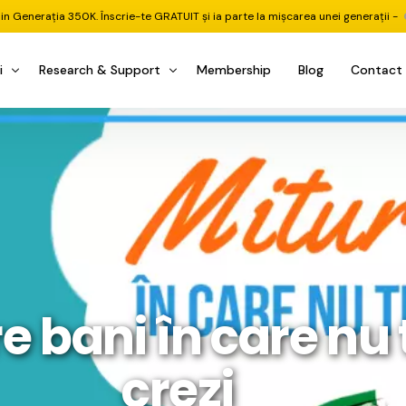
din Generația 350K. Înscrie-te GRATUIT și ia parte la mișcarea unei generații -
i
Research & Support
Membership
Blog
Contact
u Investițional
nitorul Pieței
Pastila Financiară Premium
e
reener ETF
Risc sau Oportunitate
reener Acțiuni
Q&A LIVE
eep Dive Stocks
Comunitate Premium
țiuni (DGI & DCF)
ality Check
Chat & Suport Mentor
e bani în care nu 
tofoliului
rtfolio Tracking
1 la 1 Mentor
 & Execuție
rtofolii Mecanice
crezi
te
oboți EA MT5