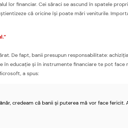
alul lor financiar. Cei săraci se ascund în spatele propri
onștientizeze că oricine își poate mări veniturile. Import
l.”
rat. De fapt, banii presupun responsabilitate: achiziția
le în educație și în instrumente financiare te pot face m
icrosoft, a spus:
năr, credeam că banii şi puterea mă vor face fericit.