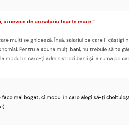
 ai nevoie de un salariu foarte mare.”
are mulți se ghidează. Însă, salariul pe care îl câștigi
onomisi. Pentru a aduna mulți bani, nu trebuie să te g
i la modul în care-ți administrezi banii și la suma pe c
e face mai bogat, ci modul în care alegi să-ți cheltuieșt
e)