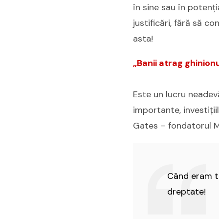
în sine sau în potenți
justificări, fără să c
asta!
„Banii atrag ghinionu
Este un lucru neadevă
importante, investiții
Gates – fondatorul M
Când eram tâ
dreptate!