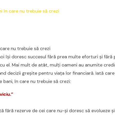
 care nu trebuie să crezi
noi își doresc succesul fără prea multe eforturi și fără
cu el. Mai mult de atât, mulți oameni au anumite cred
nd decizii greșite pentru viața lor financiară. Iată car
bani, în care nu trebuie să crezi:
viciu.”
tă fără rezerve de cei care nu-și doresc să evolueze și