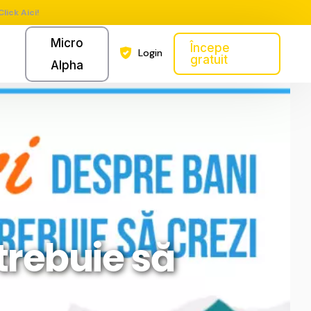
Click Aici!
Micro
Începe
Login
gratuit
Alpha
trebuie să