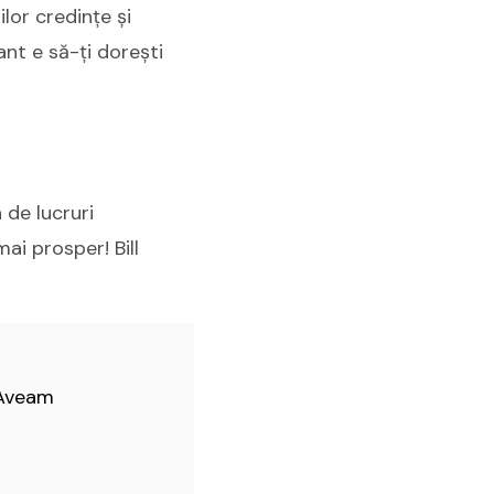
ilor credințe și
ant e să-ți dorești
 de lucruri
ai prosper! Bill
 Aveam