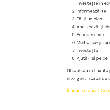
Investește în ed
Informează-te
Fă-ți un plan
Analizează-ți che
Economisește
Multiplică-ți sur
Investește
Ajută-i și pe ceil
Ghidul tău în finanț
inteligent, scapă de d
Începe cu acest Curs