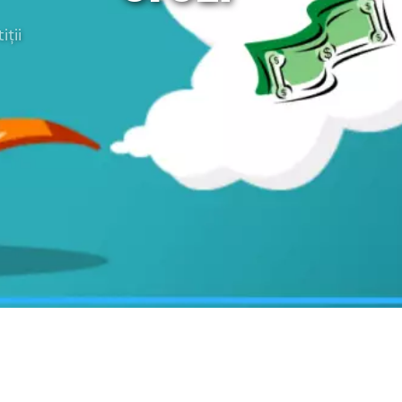
rategia AS
iții
lendar Integrat
cktesting Portofoliu
omentum Score
g DCF