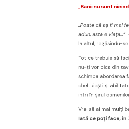
„Banii nu sunt niciod
„Poate că aș fi mai fe
adun, asta e viața…”
la altul, regăsindu-se
Tot ce trebuie să faci
nu-ți vor pica din tav
schimba abordarea faț
cheltuiești și abilita
intri în șirul oamenilo
Vrei să ai mai mulți b
Iată ce poți face, în 7