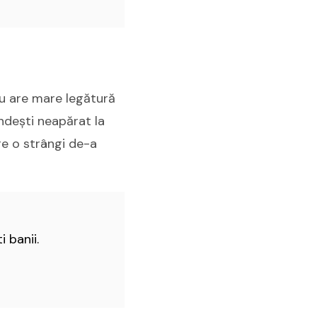
 nu are mare legătură
ândești neapărat la
are o strângi de-a
i banii.