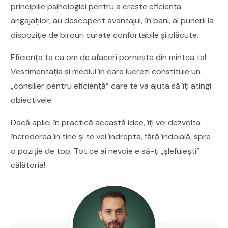
principiile psihologiei pentru a crește eficiența
angajaților, au descoperit avantajul, în bani, al punerii la
dispoziție de birouri curate confortabile și plăcute.
Eficiența ta ca om de afaceri pornește din mintea ta!
Vestimentația și mediul în care lucrezi constituie un
„consilier pentru eficiență” care te va ajuta să îți atingi
obiectivele.
Dacă aplici în practică această idee, îți vei dezvolta
încrederea în tine și te vei îndrepta, fără îndoială, spre
o poziție de top. Tot ce ai nevoie e să-ți „șlefuiești”
călătoria!