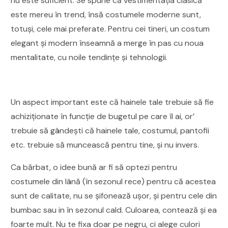
nu este suficient. Se spune că vestimentația clasică
este mereu în trend, însă costumele moderne sunt,
totuși, cele mai preferate. Pentru cei tineri, un costum
elegant și modern înseamnă a merge în pas cu noua
mentalitate, cu noile tendințe și tehnologii.
Un aspect important este că hainele tale trebuie să fie
achiziționate în funcție de bugetul pe care îl ai, or’
trebuie să gândești că hainele tale, costumul, pantofii
etc. trebuie să muncească pentru tine, și nu invers.
Ca bărbat, o idee bună ar fi să optezi pentru
costumele din lână (în sezonul rece) pentru că acestea
sunt de calitate, nu se șifonează ușor, și pentru cele din
bumbac sau in în sezonul cald. Culoarea, contează și ea
foarte mult. Nu te fixa doar pe negru, ci alege culori