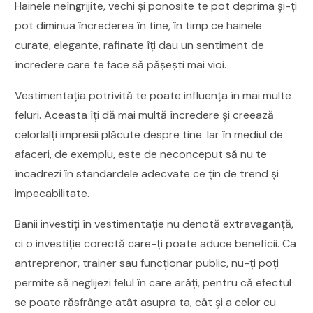
Hainele neîngrijite, vechi și ponosite te pot deprima și-ți
pot diminua încrederea în tine, în timp ce hainele
curate, elegante, rafinate îți dau un sentiment de
încredere care te face să pășești mai vioi.
Vestimentația potrivită te poate influența în mai multe
feluri. Aceasta îți dă mai multă încredere și creează
celorlalți impresii plăcute despre tine. Iar în mediul de
afaceri, de exemplu, este de neconceput să nu te
încadrezi în standardele adecvate ce țin de trend și
impecabilitate.
Banii investiți în vestimentație nu denotă extravaganță,
ci o investiție corectă care-ți poate aduce beneficii. Ca
antreprenor, trainer sau funcționar public, nu-ți poți
permite să neglijezi felul în care arăți, pentru că efectul
se poate răsfrânge atât asupra ta, cât și a celor cu