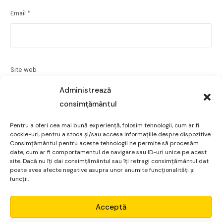
Email
*
Site web
Administrează
consimțământul
Pentru a oferi cea mai bună experiență, folosim tehnologii, cum ar fi
Salvează-mi numele, emailul și site-ul web în acest
cookie-uri, pentru a stoca și/sau accesa informațiile despre dispozitive.
navigator pentru data viitoare când o să comentez.
Consimțământul pentru aceste tehnologii ne permite să procesăm
date, cum ar fi comportamentul de navigare sau ID-uri unice pe acest
site. Dacă nu îți dai consimțământul sau îți retragi consimțământul dat
poate avea afecte negative asupra unor anumite funcționalități și
funcții.
Micro Alpha
Acceptă