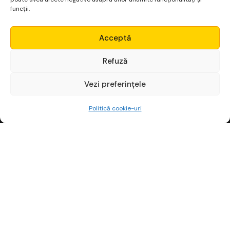
funcții.
Micro Alpha
Acceptă
Login
Refuză
Vezi preferințele
Începe gratuit
Politică cookie-uri