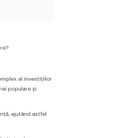
are?
mplex al investițiilor
mai populare și
ență, ajutând astfel