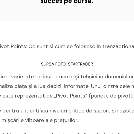
succes pe bursă.
ivot Points: Ce sunt si cum se folosesc in tranzaction
SURSA FOTO: STARTRADER
ție o varietate de instrumente și tehnici în domeniul co
aliza piața și a lua decizii informate. Unul dintre cele 
 este reprezentat de „Pivot Points” (puncte de pivot).
pentru a identifica niveluri critice de suport și rezist
 mișcările viitoare ale prețurilor.