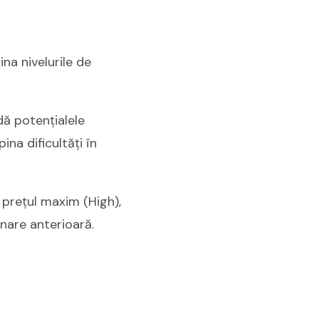
ina nivelurile de
dă potențialele
ina dificultăți în
 prețul maxim (High),
onare anterioară.