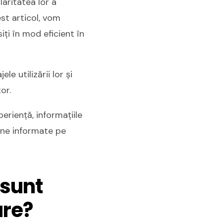
laritatea lor a
cest articol, vom
iți în mod eficient în
e utilizării lor și
or.
eriență, informațiile
bine informate pe
 sunt
are?