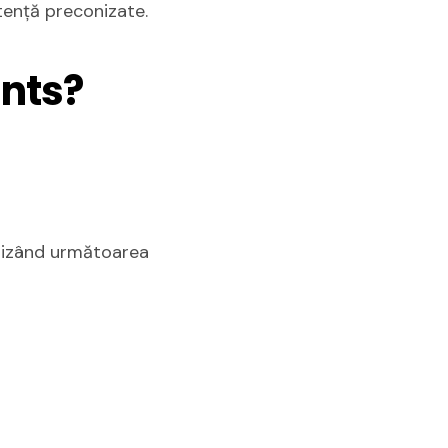
stență preconizate.
ints?
tilizând următoarea