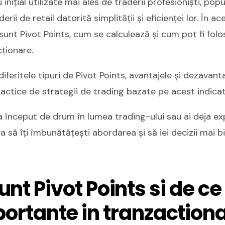
 inițial utilizate mai ales de traderii profesioniști, popu
erii de retail datorită simplității și eficienței lor. În a
sunt Pivot Points, cum se calculează și cum pot fi folos
cționare.
eritele tipuri de Pivot Points, avantajele și dezavantajel
actice de strategii de trading bazate pe acest indicat
la început de drum în lumea trading-ului sau ai deja exp
ta să îți îmbunătățești abordarea și să iei decizii mai 
unt Pivot Points si de ce
ortante in tranzaction