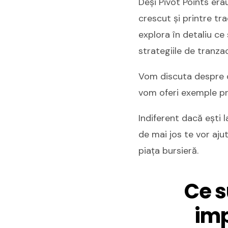
Deși Pivot Points erau
crescut și printre trad
explora în detaliu ce 
strategiile de tranza
Vom discuta despre dif
vom oferi exemple pr
Indiferent dacă ești 
de mai jos te vor aju
piața bursieră.
Ce s
imp