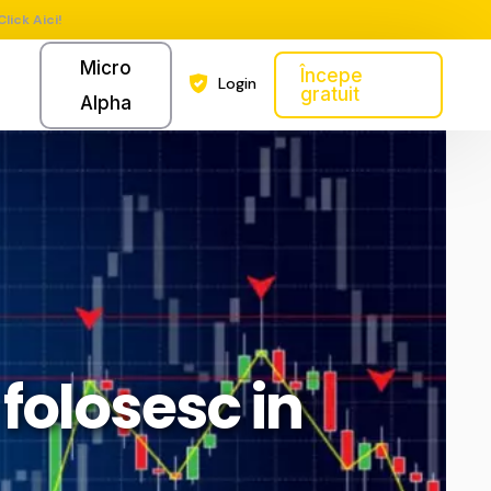
Click Aici!
Micro
Începe
Login
gratuit
Alpha
 folosesc in