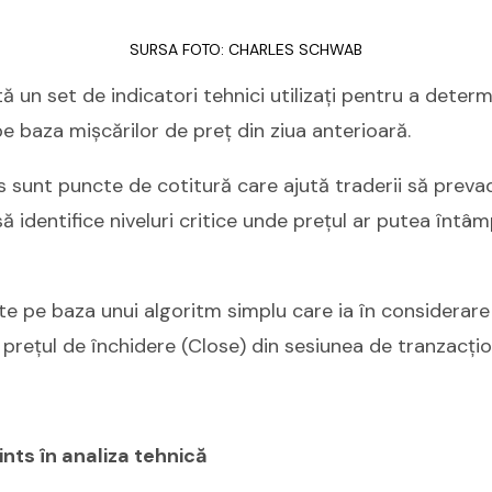
SURSA FOTO: CHARLES SCHWAB
ă un set de indicatori tehnici utilizați pentru a determ
pe baza mișcărilor de preț din ziua anterioară.
ts sunt puncte de cotitură care ajută traderii să preva
să identifice niveluri critice unde prețul ar putea întâmp
e pe baza unui algoritm simplu care ia în considerare
 prețul de închidere (Close) din sesiunea de tranzacți
nts în analiza tehnică