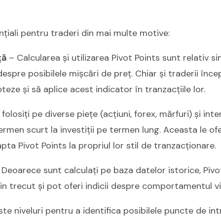
nțiali pentru traderi din mai multe motive:
nță
– Calcularea și utilizarea Pivot Points sunt relativ s
espre posibilele mișcări de preț. Chiar și traderii înce
eze și să aplice acest indicator în tranzacțiile lor.
 folosiți pe diverse piețe (acțiuni, forex, mărfuri) și int
rmen scurt la investiții pe termen lung. Aceasta le ofe
apta Pivot Points la propriul lor stil de tranzacționare.
Deoarece sunt calculați pe baza datelor istorice, Pivo
n trecut și pot oferi indicii despre comportamentul viit
te niveluri pentru a identifica posibilele puncte de intra