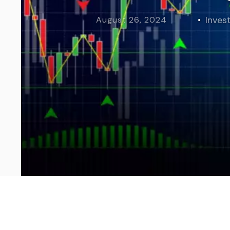
Curs Momentum
Tool St
Invest
August 26, 2024
Curs Swing Trading
Tool Ca
Curs Day Trading
Tool Ba
Curs Algo Trading
Tool M
Curs Growth Stocks
Curs Value Investin