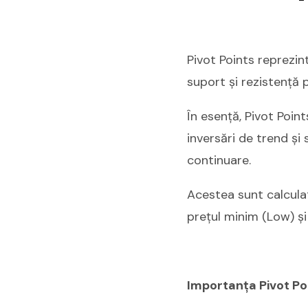
Pivot Points reprezint
suport și rezistență 
În esență, Pivot Poin
inversări de trend și 
continuare.
Acestea sunt calculat
prețul minim (Low) și
Importanța Pivot Poi