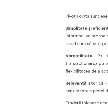
Pivot Points sunt ese
Simplitate și eficie
informații valoroase d
rapid cum să interpret
Versatilitate
– Pot fi
tranzacționarea pe te
flexibilitatea de a ad
Relevanță istorică
– 
sentimentele pieței di
Traderii folosesc aces