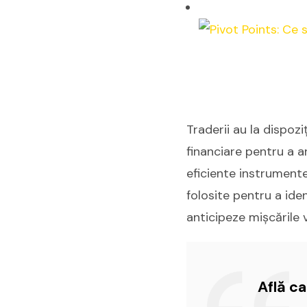
Traderii au la dispozi
financiare pentru a an
eficiente instrument
folosite pentru a iden
anticipeze mișcările v
Află c