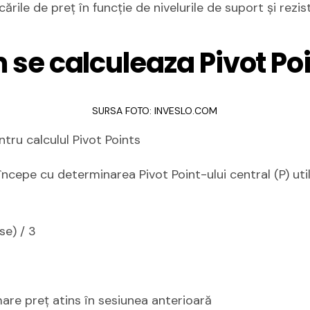
ările de preț în funcție de nivelurile de suport și rezi
se calculeaza Pivot Po
SURSA FOTO: INVESLO.COM
tru calculul Pivot Points
 începe cu determinarea Pivot Point-ului central (P) u
e)​ / 3
are preț atins în sesiunea anterioară