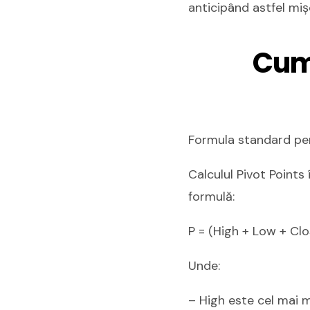
anticipând astfel mișc
Cum 
Formula standard pen
Calculul Pivot Points
formulă:
P = (High + Low + Clos
Unde:
– High este cel mai m