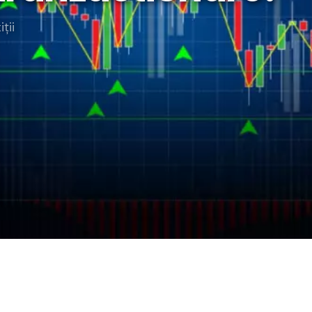
rategia AS
iții
lendar Integrat
cktesting Portofoliu
omentum Score
g DCF