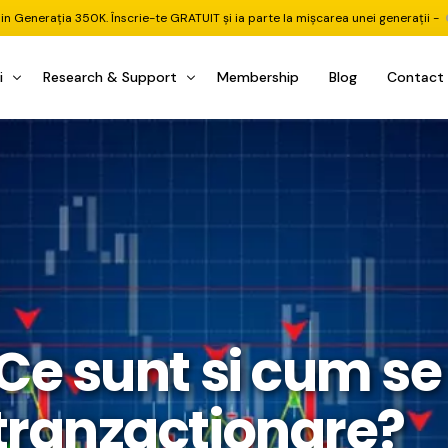
din Generația 350K. Înscrie-te GRATUIT și ia parte la mișcarea unei generații -
i
Research & Support
Membership
Blog
Contact
u Investițional
nitorul Pieței
Pastila Financiară Premium
e
reener ETF
Risc sau Oportunitate
reener Acțiuni
Q&A LIVE
eep Dive Stocks
Comunitate Premium
țiuni (DGI & DCF)
ality Check
Chat & Suport Mentor
 Ce sunt si cum se
tofoliului
rtfolio Tracking
1 la 1 Mentor
 & Execuție
rtofolii Mecanice
tranzactionare?
te
oboți EA MT5