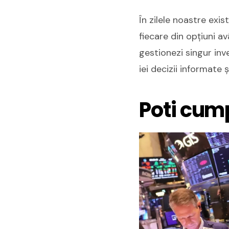
În zilele noastre exis
fiecare din opțiuni a
gestionezi singur inve
iei decizii informate ș
Poti cum