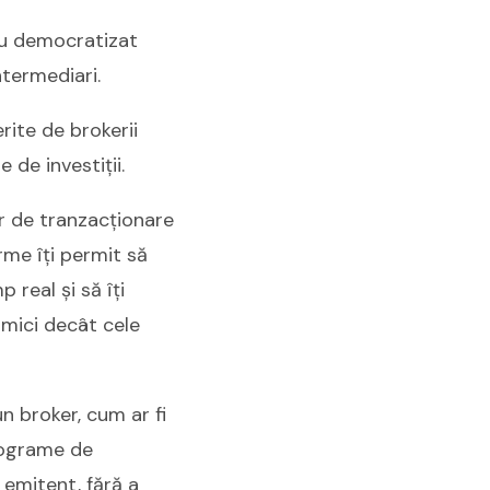
 au democratizat
ntermediari.
rite de brokerii
e de investiții.
or de tranzacționare
rme îți permit să
 real și să îți
 mici decât cele
un broker, cum ar fi
programe de
 emitent, fără a