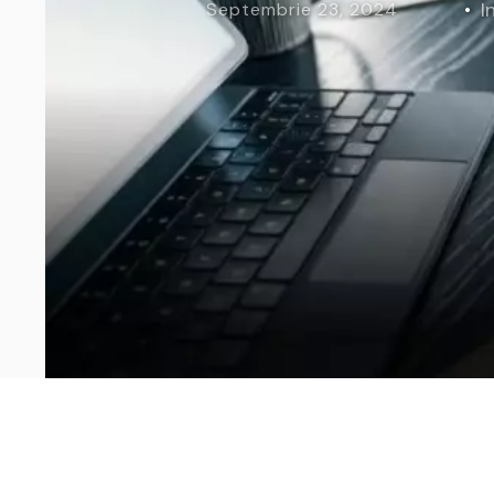
I
Septembrie 23, 2024
Curs Momentum
Tool St
Curs Swing Trading
Tool Ca
Curs Day Trading
Tool Ba
Curs Algo Trading
Tool M
Curs Growth Stocks
Curs Value Investin