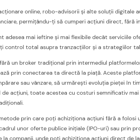
cționare online, robo-advisorii și alte soluții digitale
anciare, permițându-ți să cumperi acțiuni direct, fără i
adesea mai ieftine și mai flexibile decât serviciile ofe
ți control total asupra tranzacțiilor și a strategiilor tal
fără un broker tradițional prin intermediul platformel
ează prin conectarea ta directă la piață. Aceste platfo
părare sau vânzare, să urmărești evoluția pieței în timp
l de acțiuni, toate acestea cu costuri semnificativ mai
diționali.
e metode prin care poți achiziționa acțiuni fără a folosi 
n cadrul unor oferte publice inițiale (IPO-uri) sau prin 
la companii, unde poți achiziționa acțiuni direct de la