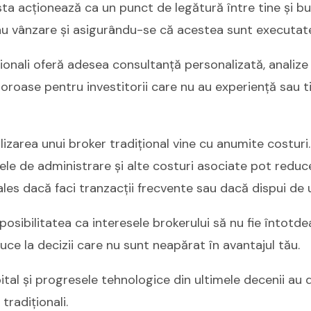
sta acționează ca un punct de legătură între tine și bu
u vânzare și asigurându-se că acestea sunt executate l
iționali oferă adesea consultanță personalizată, analize 
valoroase pentru investitorii care nu au experiență sau
lizarea unui broker tradițional vine cu anumite costur
xele de administrare și alte costuri asociate pot red
i ales dacă faci tranzacții frecvente sau dacă dispui de 
osibilitatea ca interesele brokerului să nu fie întotde
uce la decizii care nu sunt neapărat în avantajul tău.
ital și progresele tehnologice din ultimele decenii au d
 tradiționali.