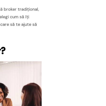
ă broker tradițional,
elegi cum să îți
 care să te ajute să
r?