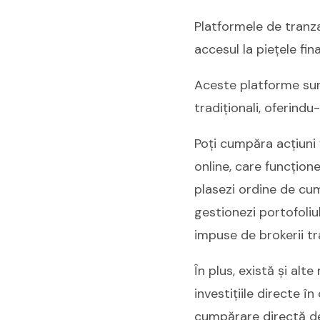
Platformele de tranza
accesul la piețele fin
Aceste platforme sunt 
tradiționali, oferindu-
Poți cumpăra acțiuni 
online, care funcțion
plasezi ordine de cum
gestionezi portofoliu
impuse de brokerii tra
În plus, există și alt
investițiile directe î
cumpărare directă de 