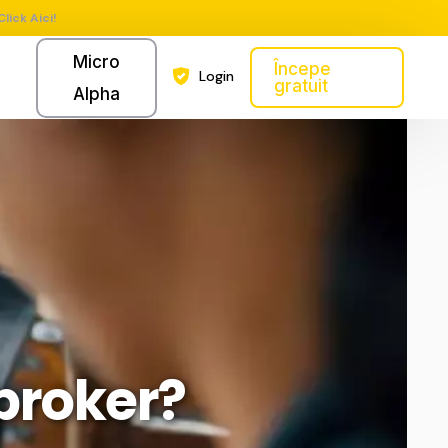
Click Aici!
Micro
Începe
Login
gratuit
Alpha
broker?