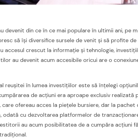
i au devenit din ce în ce mai populare în ultimii ani, pe
esc să își diversifice sursele de venit și să profite de
u accesul crescut la informație și tehnologie, investiți
tilor au devenit acum accesibile oricui are o conexiune
 reușitei în lumea investițiilor este să înțelegi opțiunil
, cumpărarea de acțiuni era aproape exclusiv realizată 
i, care ofereau acces la piețele bursiere, dar la pachet
ă, odată cu dezvoltarea platformelor de tranzacționare 
vestitorii au acum posibilitatea de a cumpăra acțiuni fă
tradițional.