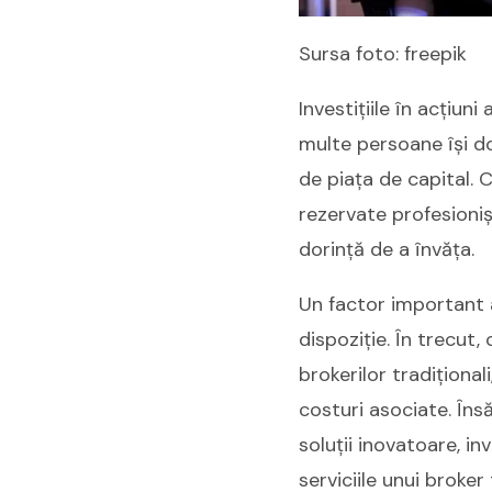
Sursa foto: freepik
Investițiile în acțiun
multe persoane își dor
de piața de capital. C
rezervate profesioniș
dorință de a învăța.
Un factor important al
dispoziție. În trecut
brokerilor tradițional
costuri asociate. Îns
soluții inovatoare, in
serviciile unui broker 