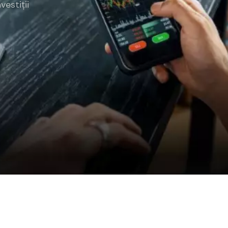
nvestiții
rategia AS
lendar Integrat
cktesting Portofoliu
omentum Score
g DCF