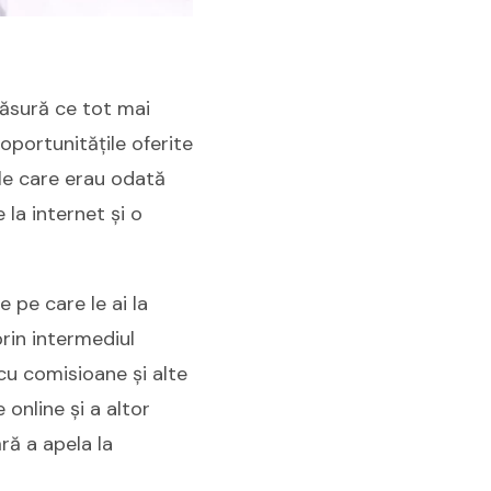
 măsură ce tot mai
 oportunitățile oferite
ile care erau odată
 la internet și o
e pe care le ai la
prin intermediul
 cu comisioane și alte
online și a altor
ră a apela la