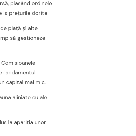
rsă, plasând ordinele
a prețurile dorite.
de piață și alte
 timp să gestioneze
i. Comisioanele
uce randamentul
un capital mai mic.
auna aliniate cu ale
us la apariția unor