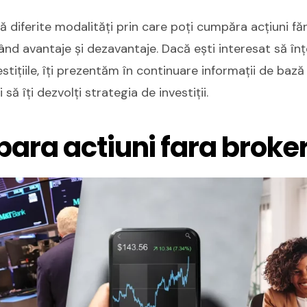
tă diferite modalități prin care poți cumpăra acțiuni făr
vând avantaje și dezavantaje. Dacă ești interesat să înț
stițiile, îți prezentăm în continuare informații de bază
i să îți dezvolți strategia de investiții.
para actiuni fara broke