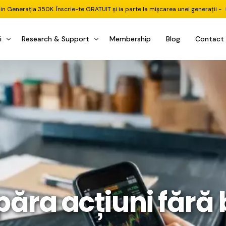
din Generația 350K. Înscrie-te GRATUIT și ia parte la mișcarea unei generații -
i
Research & Support
Membership
Blog
Contact
u Investițional
nitorul Pieței
Pastila Financiară Premium
e
reener ETF
Risc sau Oportunitate
reener Acțiuni
Q&A LIVE
eep Dive Stocks
Comunitate Premium
țiuni (DGI & DCF)
ality Check
Chat & Suport Mentor
tofoliului
rtfolio Tracking
1 la 1 Mentor
ăra acțiuni fără 
 & Execuție
rtofolii Mecanice
te
oboți EA MT5