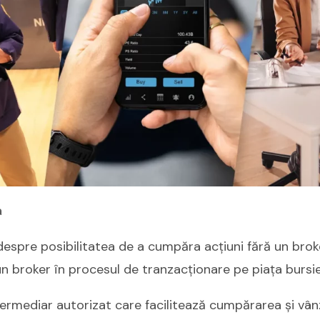
a
despre posibilitatea de a cumpăra acțiuni fără un brok
 un broker în procesul de tranzacționare pe piața bursie
termediar autorizat care facilitează cumpărarea și vân