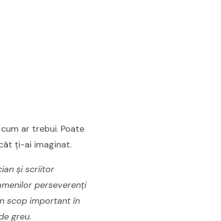
 cum ar trebui. Poate
ât ți-ai imaginat.
ian și scriitor
amenilor perseverenți
 un scop important în
de greu.