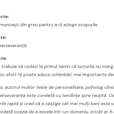
ncte:
 muncești din greu pentru a-ți atinge scopurile.
te:
perseverență.
te:
 trebuie să cedezi la primul semn că lucrurile nu merg
 mic efort îți poate aduce schimbări mai importante dec
o, autorul multor teste de personalitate, psiholog clinic
erseverența este corelată cu tendința spre reușită. O
urile rapid și cred că a câștiga cât mai mulți bani este
iodată ocazia de a excela într-un domeniu, oricât ar fi 