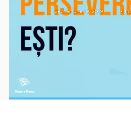
Curs Momentum
Tool St
In
Septembrie 19, 2019
Curs Swing Trading
Tool Ca
Curs Day Trading
Tool Ba
Curs Algo Trading
Tool M
Curs Growth Stocks
Curs Value Investin