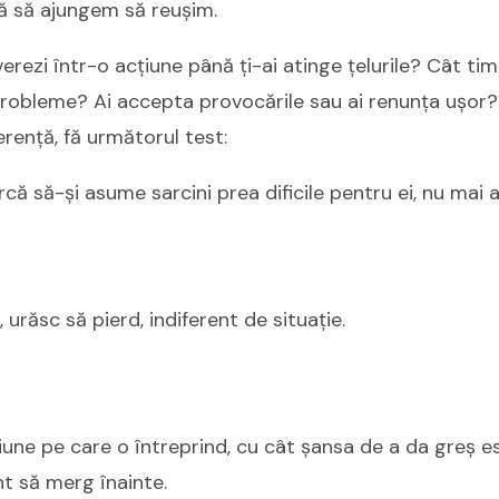
ă să ajungem să reuşim.
rezi într-o acțiune până ți-ai atinge țelurile? Cât timp
probleme? Ai accepta provocările sau ai renunța ușor? 
erență, fă următorul test:
rcă să-și asume sarcini prea dificile pentru ei, nu mai 
, urăsc să pierd, indiferent de situație.
iune pe care o întreprind, cu cât șansa de a da greș e
t să merg înainte.