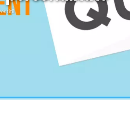
rategia AS
vestiții
lendar Integrat
cktesting Portofoliu
omentum Score
g DCF