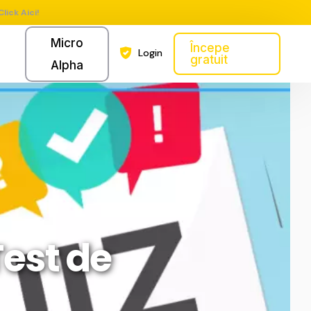
Click Aici!
Micro
Începe
Login
gratuit
Alpha
Test de