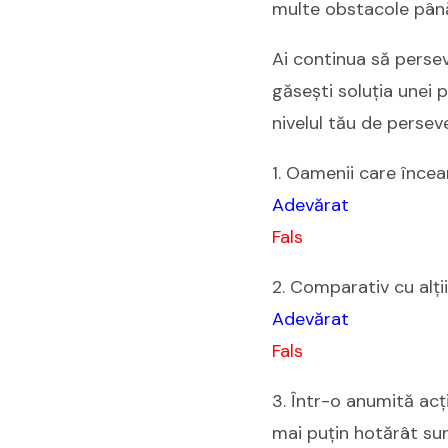
multe obstacole pân
Ai continua să perseve
găsești soluția unei 
nivelul tău de persev
1. Oamenii care încea
Adevărat
Fals
2. Comparativ cu alții
Adevărat
Fals
3. Într-o anumită acț
mai puțin hotărât sun