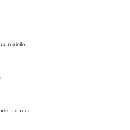
cu mâinile.
.
rietenii mei.