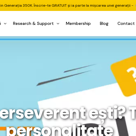
din Generația 350K. Înscrie-te GRATUIT și ia parte la mișcarea unei generații -
i
Research & Support
Membership
Blog
Contact
u Investițional
nitorul Pieței
Pastila Financiară Premium
e
reener ETF
Risc sau Oportunitate
reener Acțiuni
Q&A LIVE
eep Dive Stocks
Comunitate Premium
țiuni (DGI & DCF)
ality Check
Chat & Suport Mentor
erseverent ești? 
tofoliului
rtfolio Tracking
1 la 1 Mentor
 & Execuție
rtofolii Mecanice
personalitate
te
oboți EA MT5