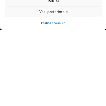
Refuză
Vezi preferințele
Începe gratuit
Politică cookie-uri