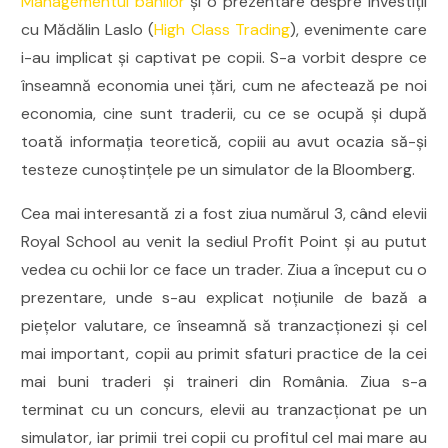
Managementul banilor
și o prezentare despre investiții
cu Mădălin Laslo (
High Class Trading
), evenimente care
i-au implicat și captivat pe copii. S-a vorbit despre ce
înseamnă economia unei țări, cum ne afectează pe noi
economia, cine sunt traderii, cu ce se ocupă și după
toată informația teoretică, copiii au avut ocazia să-și
testeze cunoștințele pe un simulator de la Bloomberg.
Cea mai interesantă zi a fost ziua numărul 3, când elevii
Royal School au venit la sediul Profit Point și au putut
vedea cu ochii lor ce face un trader. Ziua a început cu o
prezentare, unde s-au explicat noțiunile de bază a
piețelor valutare, ce înseamnă să tranzacționezi și cel
mai important, copii au primit sfaturi practice de la cei
mai buni traderi și traineri din România. Ziua s-a
terminat cu un concurs, elevii au tranzacționat pe un
simulator, iar primii trei copii cu profitul cel mai mare au