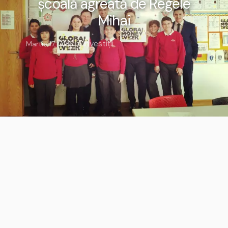
şcoală agreată de Regele
Mihai
Investiții
Martie 17, 2016