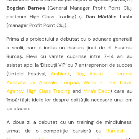
Bogdan Barnea
(General Manager Profit Point Cluj,
partener High Class Trading) și
Dan
Mădălin Laslo
(manager Profit Point Cluj).
Prima zi a proiectului a debutat cu o adunare generală
a școlii, care a inclus un discurs ținut de dl. Eusebiu
Burcaș. Elevii cu vârste cuprinse între 7-14 ani au
asistat apoi la ‘Discuții VIP’ cu 7 antreprenori de succes
(Untold Festival,
Ambient
,
Dog Assist – Terapie
Asistata de Animale
,
Loopaa
,
Wens – The Travel
Agency
,
High Class Trading
and
Mira’s Deco
) care au
împărtășit ideile lor despre calitățile necesare unui om
de afaceri.
A doua zi a debutat cu un training de mindfulness,
urmat de o competiție bursieră cu
Burcash –