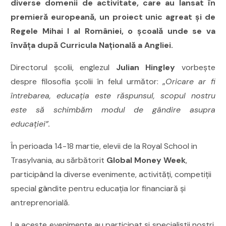
diverse domenii de activitate, care au lansat în
premieră europeană, un proiect unic agreat și de
Regele Mihai I al României, o școală unde se va
învăţa după Curricula Naţională a Angliei.
Directorul școlii, englezul
Julian Hingley
vorbește
despre filosofia școlii în felul următor: „
Oricare ar fi
întrebarea, educația este răspunsul, scopul nostru
este să schimbăm modul de gândire asupra
educației”.
Î
n perioada 14-18 martie, elevii de la Royal School in
Trasylvania, au sărbătorit
Global Money Week
,
participând la diverse evenimente, activități, competiții
special gândite pentru educația lor financiară și
antreprenorială.
La aceste evenimente au participat și specialiștii noștri,