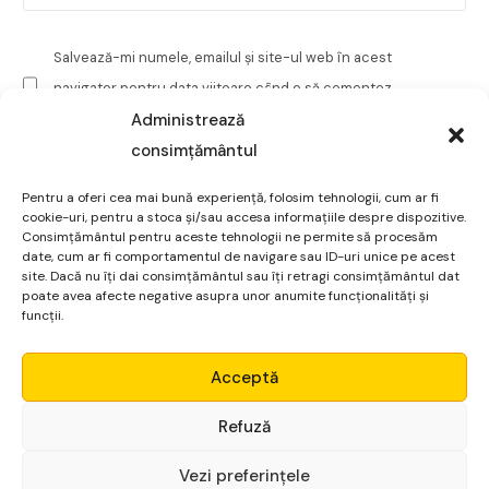
Salvează-mi numele, emailul și site-ul web în acest
navigator pentru data viitoare când o să comentez.
Administrează
consimțământul
Pentru a oferi cea mai bună experiență, folosim tehnologii, cum ar fi
cookie-uri, pentru a stoca și/sau accesa informațiile despre dispozitive.
Consimțământul pentru aceste tehnologii ne permite să procesăm
date, cum ar fi comportamentul de navigare sau ID-uri unice pe acest
site. Dacă nu îți dai consimțământul sau îți retragi consimțământul dat
poate avea afecte negative asupra unor anumite funcționalități și
funcții.
Micro Alpha
Acceptă
Login
Refuză
Platformă financiară
Vezi preferințele
pentru non-finanțiști
Începe gratuit