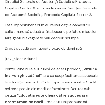
Direcţiei Generale de Asistenţă Socială şi Protecţia
Copilului Sector 6 şi cu participarea Direcţiei Generale
de Asistenţă Socială şi Protecţia Copilului Sector 2.
Este impresionant cum au reușit câțiva oameni cu
suflet mare să aducă atâta bucurie pe fețele micuților,
fără gesturi exagerate sau cadouri scumpe.
Drept dovadă sunt aceste poze de duminică:
[rev_slider viziune]
Pentru cine nu a auzit încă de acest proiect,
„Viziune
într-un ghiozdănel”
, are ca scop facilitarea accesului
la educație pentru 350 de copii cu vârsta între 5 și 14
ani care provin din medii defavorizate. Derulat sub
deviza
“Educația este cheia către succes şi un
drept uman de bază”,
proiectul își propune să