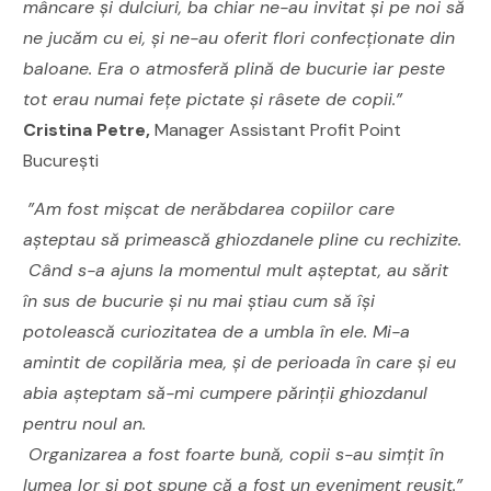
mâncare și dulciuri, ba chiar ne-au invitat și pe noi să
ne jucăm cu ei, și ne-au oferit flori confecționate din
baloane. Era o atmosferă plină de bucurie iar peste
tot erau numai fețe pictate și râsete de copii.”
Cristina Petre,
Manager Assistant Profit Point
București
”Am fost mișcat de nerăbdarea copiilor care
așteptau să primească ghiozdanele pline cu rechizite.
Când s-a ajuns la momentul mult așteptat, au sărit
în sus de bucurie și nu mai știau cum să își
potolească curiozitatea de a umbla în ele. Mi-a
amintit de copilăria mea, și de perioada în care și eu
abia așteptam să-mi cumpere părinții ghiozdanul
pentru noul an.
Organizarea a fost foarte bună, copii s-au simțit în
lumea lor și pot spune că a fost un eveniment reușit.”