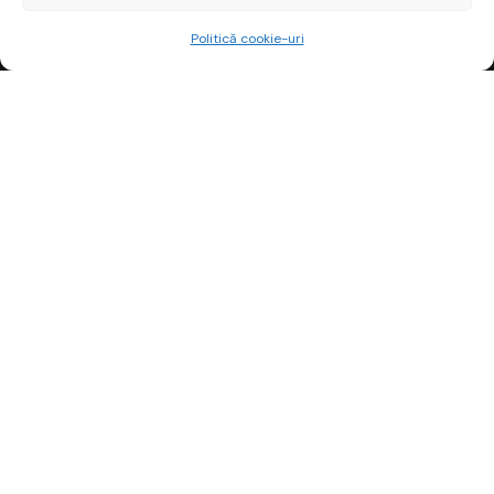
Politică cookie-uri
CURSURI
Analiză Tehnică
Income Stocks
ETF-uri
Vezi toate cursurile
EXTRA
Pastila financiară
Risc sau oportunitate
Blog
Curs gratuit