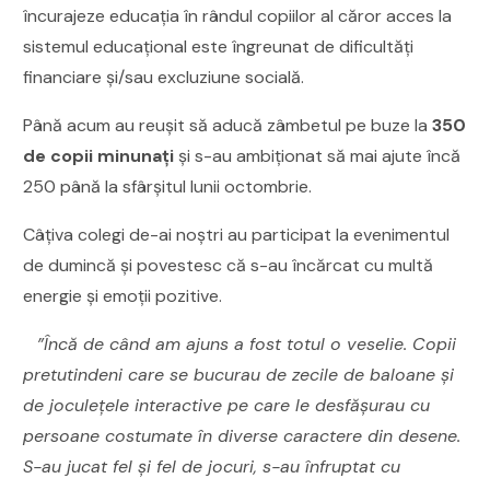
încurajeze educația în rândul copiilor al căror acces la
sistemul educațional este îngreunat de dificultăți
financiare și/sau excluziune socială.
Până acum au reușit să aducă zâmbetul pe buze la
350
de copii minunați
și s-au ambiționat să mai ajute încă
250 până la sfârșitul lunii octombrie.
Câțiva colegi de-ai noștri au participat la evenimentul
de dumincă și povestesc că s-au încărcat cu multă
energie și emoții pozitive.
”Încă de când am ajuns a fost totul o veselie. Copii
pretutindeni care se bucurau de zecile de baloane și
de joculețele interactive pe care le desfășurau cu
persoane costumate în diverse caractere din desene.
S-au jucat fel și fel de jocuri, s-au înfruptat cu