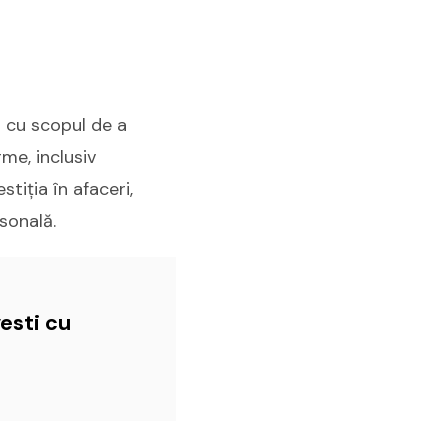
t cu scopul de a
rme, inclusiv
tiția în afaceri,
sonală.
esti cu