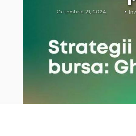
Curs Momentum
Tool St
Inv
Octombrie 21, 2024
Curs Swing Trading
Tool Ca
Curs Day Trading
Tool Ba
Curs Algo Trading
Tool M
Curs Growth Stocks
Curs Value Investin