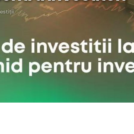
rategia AS
estiții
lendar Integrat
cktesting Portofoliu
omentum Score
g DCF