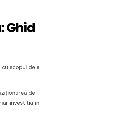
a: Ghid
t cu scopul de a
iziționarea de
iar investiția în