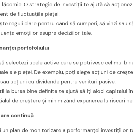
 lăcomie. O strategie de investiții te ajută să acționezi
nt de fluctuațiile pieței.
ște reguli clare pentru când să cumperi, să vinzi sau să
luența emoțiilor asupra deciziilor tale.
anței portofoliului
să selectezi acele active care se potrivesc cel mai bin
tuale ale pieței. De exemplu, poți alege acțiuni de creșt
sau acțiuni cu dividende pentru venituri pasive.
tii la bursa bine definite te ajută să îți aloci capitalul 
alul de creștere și minimizând expunerea la riscuri ne
tare continuă
 un plan de monitorizare a performanței investițiilor ta