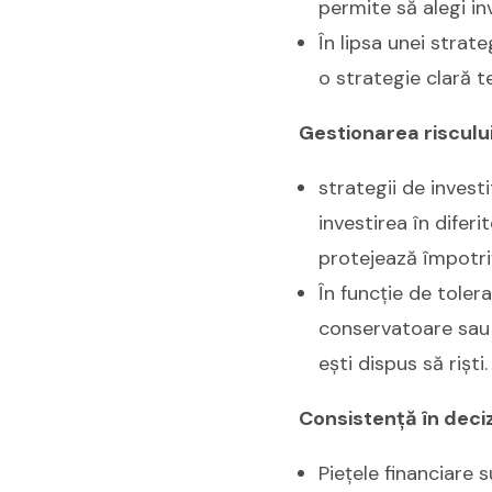
permite să alegi inv
În lipsa unei strate
o strategie clară te
Gestionarea risculu
strategii de investi
investirea în diferi
protejează împotriv
În funcție de tolera
conservatoare sau m
ești dispus să riști.
Consistență în deciz
Piețele financiare su