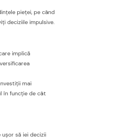
dințele pieței, pe când
ți deciziile impulsive.
 care implică
iversificarea
nvestiții mai
l în funcție de cât
 ușor să iei decizii