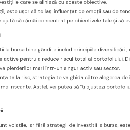
estițiile care se aliniază cu aceste obiective.
gii, este ușor să te lași influențat de emoții sau de ten
 ajută să rămâi concentrat pe obiectivele tale și să evi
i
tii la bursa bine gândite includ principiile diversificării,
te active pentru a reduce riscul total al portofoliului. D
a pierderilor mari într-un singur activ sau sector.
nța ta la risc, strategia te va ghida către alegerea de i
ai riscante. Astfel, vei putea să îți ajustezi portofoliu
ii
nt volatile, iar fără strategii de investitii la bursa, este