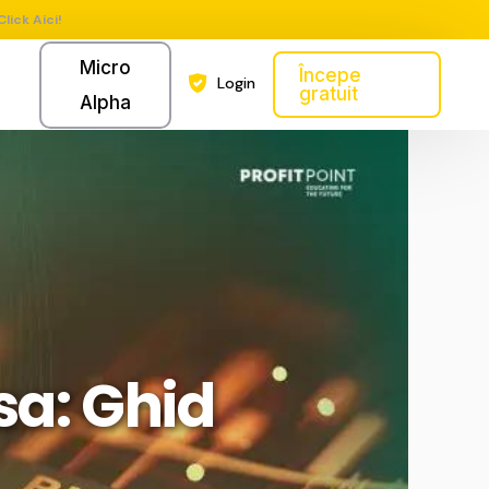
Click Aici!
Micro
Începe
Login
gratuit
Alpha
rsa: Ghid