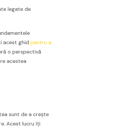
ate legate de
 fundamentele
zi acest ghid
pentru a
feră o perspectivă
are acestea
estea sunt de a crește
e. Acest lucru îți