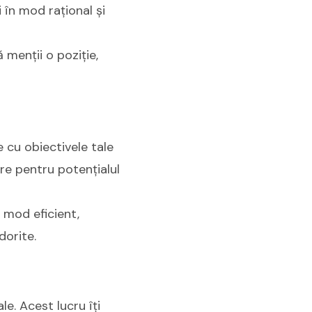
 în mod rațional și
 menții o poziție,
e cu obiectivele tale
ere pentru potențialul
în mod eficient,
dorite.
le. Acest lucru îți