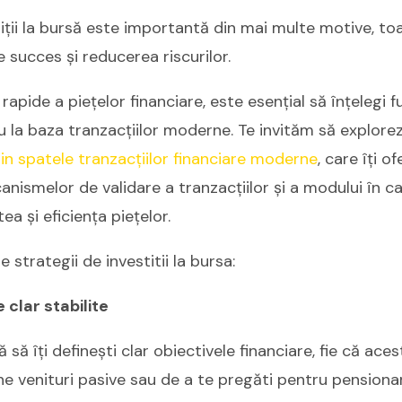
iții la bursă este importantă din mai multe motive, to
 succes și reducerea riscurilor.
 rapide a piețelor financiare, este esențial să înțelegi
 la baza tranzacțiilor moderne. Te invităm să explore
in spatele tranzacțiilor financiare moderne
, care îți o
nismelor de validare a tranzacțiilor și a modului în c
ea și eficiența piețelor.
e strategii de investitii la bursa:
e clar stabilite
 să îți definești clar obiectivele financiare, fie că ac
ine venituri pasive sau de a te pregăti pentru pensionar