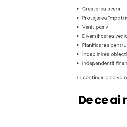
Creșterea averii
Protejarea împotriva
Venit pasiv
Diversificarea venit
Planificarea pentru 
Îndeplinirea obiect
Independență finan
În continuare ne vom r
De ce ai 