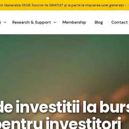
din Generația 350K. Înscrie-te GRATUIT și ia parte la mișcarea unei generații -
i
Research & Support
Membership
Blog
Contact
u Investițional
nitorul Pieței
Pastila Financiară Premium
e
reener ETF
Risc sau Oportunitate
reener Acțiuni
Q&A LIVE
eep Dive Stocks
Comunitate Premium
țiuni (DGI & DCF)
ality Check
Chat & Suport Mentor
de investitii la bu
tofoliului
rtfolio Tracking
1 la 1 Mentor
 & Execuție
rtofolii Mecanice
entru investitori
te
oboți EA MT5