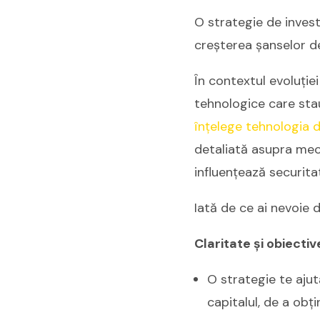
O strategie de invest
creșterea șanselor de
În contextul evoluției
tehnologice care stau
înțelege tehnologia d
detaliată asupra meca
influențează securitat
Iată de ce ai nevoie d
Claritate și obiectiv
O strategie te ajută
capitalul, de a obț