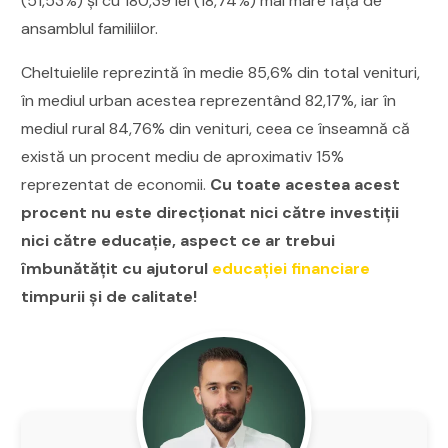
(51,53%) şi cu 180,39 lei (18,74%) mai mare faţă de
ansamblul familiilor.
Cheltuielile reprezintă în medie 85,6% din total venituri,
în mediul urban acestea reprezentând 82,17%, iar în
mediul rural 84,76% din venituri, ceea ce înseamnă că
există un procent mediu de aproximativ 15%
reprezentat de economii.
Cu toate acestea acest
procent nu este direcționat nici către investiții
nici către educație, aspect ce ar trebui
îmbunătățit cu ajutorul
educației financiare
timpurii și de calitate!