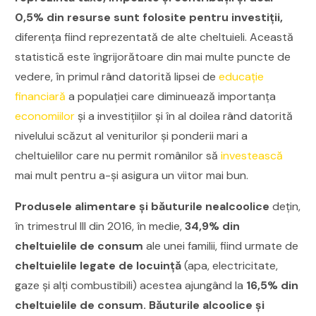
0,5% din resurse sunt folosite pentru investiții,
diferența fiind reprezentată de alte cheltuieli. Această
statistică este îngrijorătoare din mai multe puncte de
vedere, în primul rând datorită lipsei de
educație
financiară
a populației care diminuează importanța
economiilor
și a investițiilor și în al doilea rând datorită
nivelului scăzut al veniturilor și ponderii mari a
cheltuielilor care nu permit românilor să
investească
mai mult pentru a-și asigura un viitor mai bun.
Produsele alimentare şi băuturile nealcoolice
dețin,
în trimestrul III din 2016, în medie,
34,9% din
cheltuielile de consum
ale unei familii, fiind urmate de
cheltuielile legate de locuință
(apa, electricitate,
gaze și alți combustibili) acestea ajungând la
16,5% din
cheltuielile de consum. Băuturile alcoolice și