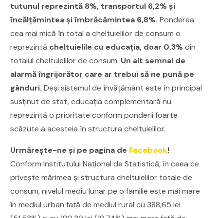
tutunul reprezintă 8%, transportul 6,2% și
încălțămintea și îmbrăcămintea 6,8%.
Ponderea
cea mai mică în total a cheltuielilor de consum o
reprezintă
cheltuielile cu educația, doar 0,3%
din
totalul cheltuielilor de consum.
Un alt semnal de
alarmă îngrijorător care ar trebui să ne pună pe
gânduri.
Deși sistemul de învățământ este în principal
susținut de stat, educația complementară nu
reprezintă o prioritate conform ponderii foarte
scăzute a acesteia în structura cheltuielilor.
Urmăreşte-ne şi pe pagina de
Facebook
!
Conform Institutului Național de Statistică, în ceea ce
priveşte mărimea şi structura cheltuielilor totale de
consum, nivelul mediu lunar pe o familie este mai mare
în mediul urban faţă de mediul rural cu 388,65 lei