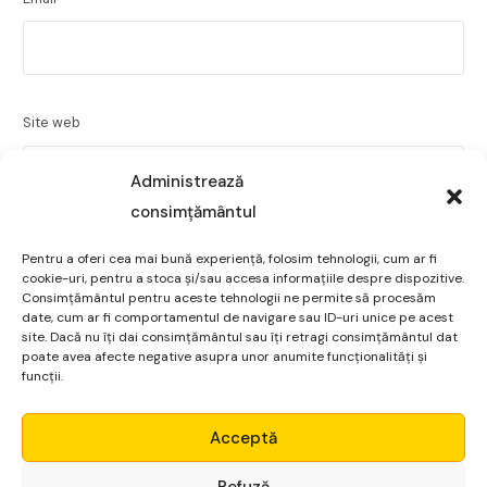
Site web
Administrează
consimțământul
Salvează-mi numele, emailul și site-ul web în acest
Pentru a oferi cea mai bună experiență, folosim tehnologii, cum ar fi
navigator pentru data viitoare când o să comentez.
cookie-uri, pentru a stoca și/sau accesa informațiile despre dispozitive.
Consimțământul pentru aceste tehnologii ne permite să procesăm
date, cum ar fi comportamentul de navigare sau ID-uri unice pe acest
site. Dacă nu îți dai consimțământul sau îți retragi consimțământul dat
poate avea afecte negative asupra unor anumite funcționalități și
funcții.
Micro Alpha
Acceptă
Login
Refuză