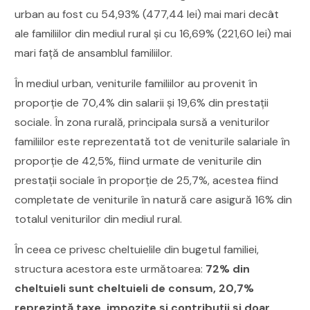
urban au fost cu 54,93% (477,44 lei) mai mari decât
ale familiilor din mediul rural şi cu 16,69% (221,60 lei) mai
mari faţă de ansamblul familiilor.
În mediul urban, veniturile familiilor au provenit în
proporţie de 70,4% din salarii și 19,6% din prestaţii
sociale. În zona rurală, principala sursă a veniturilor
familiilor este reprezentată tot de veniturile salariale în
proporție de 42,5%, fiind urmate de veniturile din
prestații sociale în proporție de 25,7%, acestea fiind
completate de veniturile în natură care asigură 16% din
totalul veniturilor din mediul rural.
În ceea ce privesc cheltuielile din bugetul familiei,
structura acestora este următoarea:
72% din
cheltuieli sunt cheltuieli de consum, 20,7%
reprezintă taxe, impozite și contribuții și doar