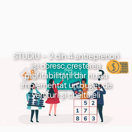
STUDIU – 2 din 4 antreprenori
îşi doresc creşterea
profitabilităţii dar nu au
implementat un buget de
venituri şi cheltuieli
Investiții
Octombrie 7, 2021