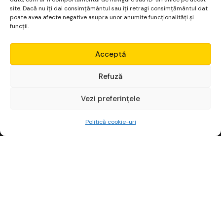
navigator pentru data viitoare când o să comentez.
site. Dacă nu îți dai consimțământul sau îți retragi consimțământul dat
poate avea afecte negative asupra unor anumite funcționalități și
funcții.
Micro Alpha
Acceptă
Login
Refuză
Vezi preferințele
Începe gratuit
Politică cookie-uri
Platformă financiară
pentru non-finanțiști