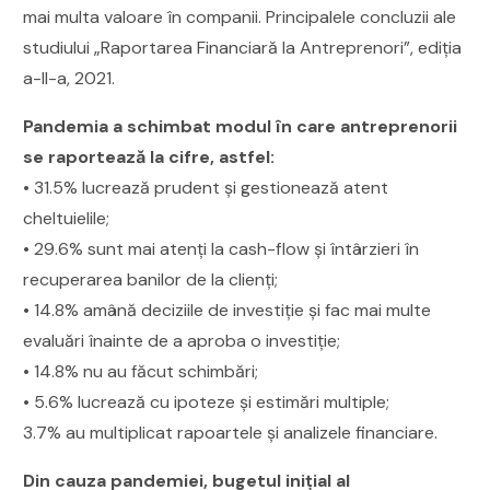
mai multa valoare în companii. Principalele concluzii ale
studiului „Raportarea Financiară la Antreprenori”, ediţia
a-II-a, 2021.
Pandemia a schimbat modul în care antreprenorii
se raportează la cifre, astfel:
• 31.5% lucrează prudent şi gestionează atent
cheltuielile;
• 29.6% sunt mai atenţi la cash-flow şi întârzieri în
recuperarea banilor de la clienţi;
• 14.8% amână deciziile de investiţie şi fac mai multe
evaluări înainte de a aproba o investiţie;
• 14.8% nu au făcut schimbări;
• 5.6% lucrează cu ipoteze şi estimări multiple;
3.7% au multiplicat rapoartele şi analizele financiare.
Din cauza pandemiei, bugetul iniţial al