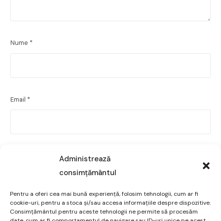
Nume
*
Email
*
Site web
Administrează
consimțământul
Pentru a oferi cea mai bună experiență, folosim tehnologii, cum ar fi
cookie-uri, pentru a stoca și/sau accesa informațiile despre dispozitive.
Salvează-mi numele, emailul și site-ul web în acest
Consimțământul pentru aceste tehnologii ne permite să procesăm
date, cum ar fi comportamentul de navigare sau ID-uri unice pe acest