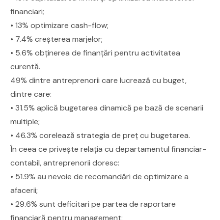
financiari;
• 13% optimizare cash-flow;
• 7.4% creşterea marjelor;
• 5.6% obţinerea de finanţări pentru activitatea
curentă.
49% dintre antreprenorii care lucrează cu buget,
dintre care:
• 31.5% aplică bugetarea dinamică pe bază de scenarii
multiple;
• 46.3% corelează strategia de preţ cu bugetarea.
În ceea ce priveşte relaţia cu departamentul financiar-
contabil, antreprenorii doresc:
• 51.9% au nevoie de recomandări de optimizare a
afacerii;
• 29.6% sunt deficitari pe partea de raportare
financiară pentru management;