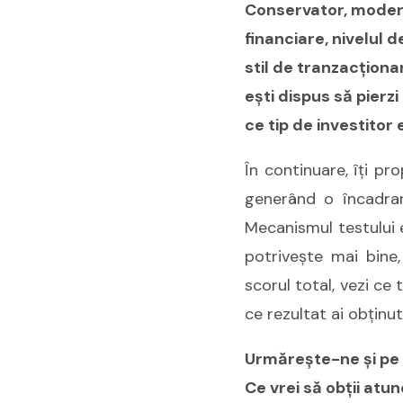
Conservator, moderat
financiare, nivelul 
stil de tranzacţiona
eşti dispus să pierz
ce tip de investitor e
În continuare, îţi p
generând o încadrare
Mecanismul testului e
potriveşte mai bine,
scorul total, vezi ce 
ce rezultat ai obţinut
Urmăreşte-ne şi pe
Ce vrei să obţii atu