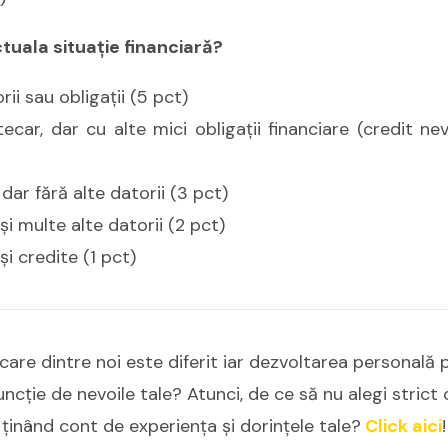
tuala situaţie financiară?
rii sau obligaţii (5 pct)
ecar, dar cu alte mici obligaţii financiare (credit ne
dar fără alte datorii (3 pct)
şi multe alte datorii (2 pct)
şi credite (1 pct)
ecare dintre noi este diferit iar dezvoltarea personală 
uncţie de nevoile tale? Atunci, de ce să nu alegi strict c
ţinând cont de experienţa şi dorinţele tale?
Click aici
!