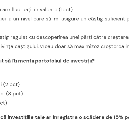
 are fluctuaţii în valoare (1pct)
iei la un nivel care să-mi asigure un câştig suficient
tig regulat cu descoperirea unei părţi către creşterea
privinţa câştigului, vreau doar să maximizez creşterea in
t să îţi menţii portofoliul de investiţii?
ni (2 pct)
ni (3 pct)
ct)
ă investiţiile tale ar înregistra o scădere de 15% 