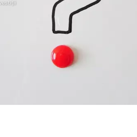
vestiții
rategia AS
lendar Integrat
cktesting Portofoliu
omentum Score
g DCF