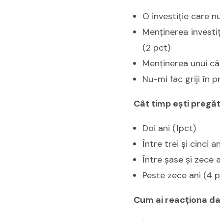
O investiţie care nu
Menţinerea investiţ
(2 pct)
Menţinerea unui câş
Nu-mi fac griji în 
Cât timp eşti pregăti
Doi ani (1pct)
Între trei şi cinci a
Între şase şi zece a
Peste zece ani (4 p
Cum ai reacţiona dac