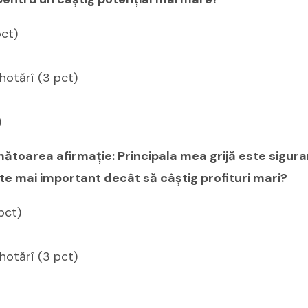
pct)
hotărî (3 pct)
)
ătoarea afirmaţie: Principala mea grijă este sigur
ste mai important decât să câştig profituri mari?
pct)
hotărî (3 pct)