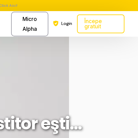
Click Aici!
Micro
Începe
Login
gratuit
Alpha
titor eşti…