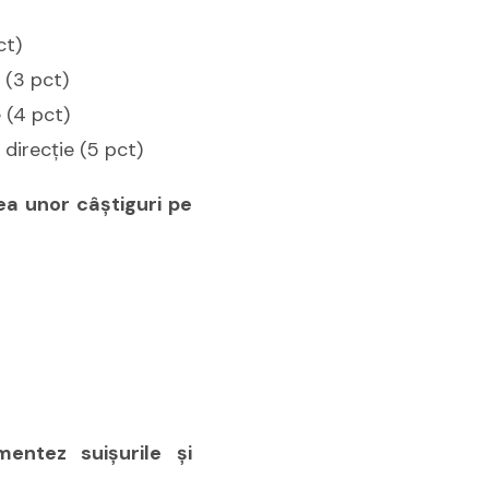
ct)
 (3 pct)
 (4 pct)
 direcţie (5 pct)
tea unor câştiguri pe
entez suişurile şi