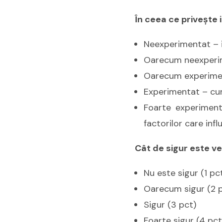
În ceea ce priveşte 
Neexperimentat – i
Oarecum neexperime
Oarecum experimen
Experimentat – cuno
Foarte experiment
factorilor care inf
Cât de sigur este ven
Nu este sigur (1 pc
Oarecum sigur (2 
Sigur (3 pct)
Foarte sigur (4 pct