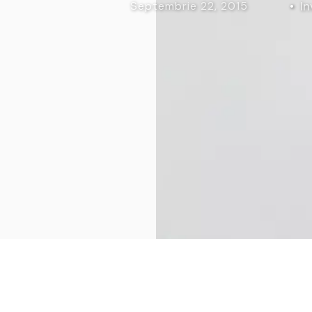
In
Septembrie 22, 2015
Curs Momentum
Tool St
Curs Swing Trading
Tool Ca
Curs Day Trading
Tool Ba
Curs Algo Trading
Tool M
Curs Growth Stocks
Curs Value Investin