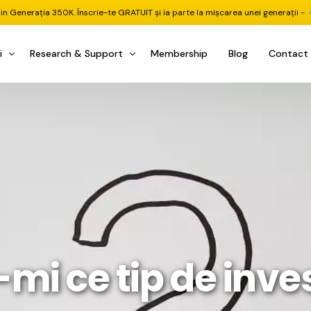
din Generația 350K. Înscrie-te GRATUIT și ia parte la mișcarea unei generații -
i
Research & Support
Membership
Blog
Contact
u Investițional
nitorul Pieței
Pastila Financiară Premium
e
reener ETF
Risc sau Oportunitate
reener Acțiuni
Q&A LIVE
eep Dive Stocks
Comunitate Premium
țiuni (DGI & DCF)
ality Check
Chat & Suport Mentor
tofoliului
rtfolio Tracking
1 la 1 Mentor
mi ce tip de inves
 & Execuție
rtofolii Mecanice
te
oboți EA MT5