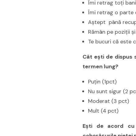
Îmi retrag toţi bani
Îmi retrag o parte 
Aştept până recuper
Rămân pe poziţii şi
Te bucuri că este c
Cât eşti de dispus s
termen lung?
Puţin (1pct)
Nu sunt sigur (2 pc
Moderat (3 pct)
Mult (4 pct)
Eşti de acord cu 
coborâşurile pieţei