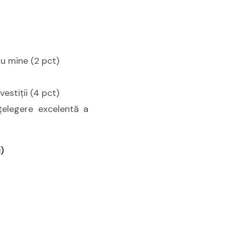
u mine (2 pct)
estiţii (4 pct)
ţelegere excelentă a
)