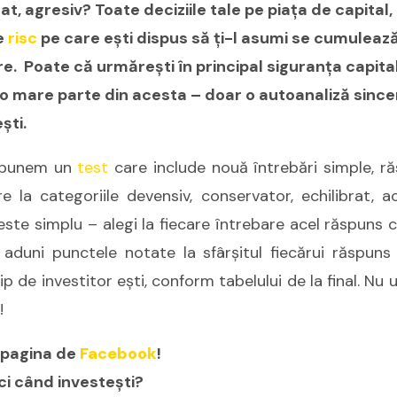
, agresiv? Toate deciziile tale pe piaţa de capital,
de
risc
pe care eşti dispus să ţi-l asumi se cumulea
re. Poate că urmăreşti în principal siguranţa capital
i o mare parte din acesta – doar o autoanaliză since
şti.
ropunem un
test
care include nouă întrebări simple, ră
 la categoriile devensiv, conservator, echilibrat, ac
ste simplu – alegi la fiecare întrebare acel răspuns c
 aduni punctele notate la sfârşitul fiecărui răspuns 
tip de investitor eşti, conform tabelului de la final. Nu 
!
 pagina de
Facebook
!
nci când investeşti?