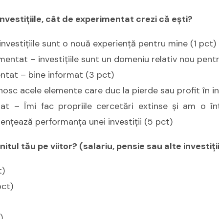
investiţiile, cât de experimentat crezi că eşti?
nvestiţiile sunt o nouă experienţă pentru mine (1 pct)
ntat – investiţiile sunt un domeniu relativ nou pentr
tat – bine informat (3 pct)
sc acele elemente care duc la pierde sau profit în inv
at – Îmi fac propriile cercetări extinse şi am o în
luenţează performanţa unei investiţii (5 pct)
itul tău pe viitor? (salariu, pensie sau alte investiţii
t)
pct)
)