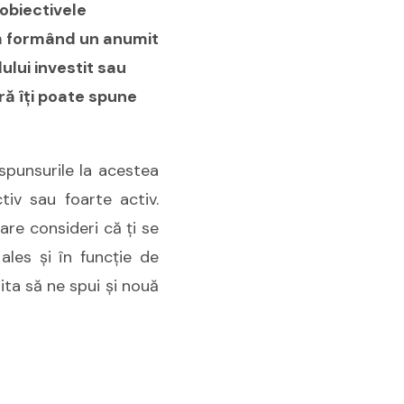
 obiectivele
ză formând un anumit
ului investit sau
ră îţi poate spune
spunsurile la acestea
tiv sau foarte activ.
are consideri că ţi se
ales şi în funcţie de
uita să ne spui şi nouă