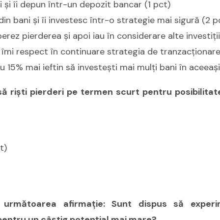
i şi îi depun într-un depozit bancar (1 pct)
din bani şi îi investesc într-o strategie mai sigură (2 p
ez pierderea şi apoi iau în considerare alte investiţii
 îmi respect în continuare strategia de tranzacţionare
u 15% mai ieftin să investeşti mai mulţi bani în aceeaşi
ă rişti pierderi pe termen scurt pentru posibilita
t)
următoarea afirmaţie: Sunt dispus să experim
 pentru un câştig potenţial mai mare?