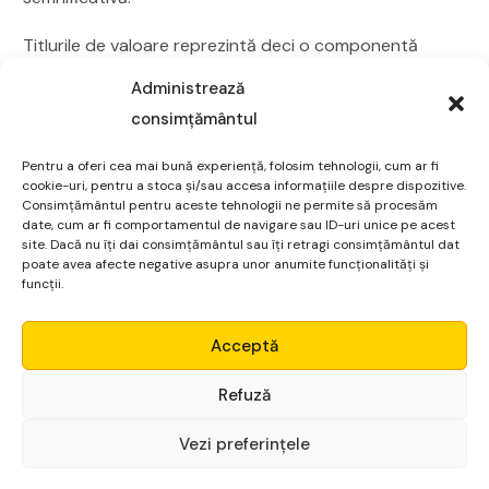
Titlurile de valoare reprezintă deci o componentă
esențială a strategiei de investiții a oricui dorește să-și
Administrează
facă economiile să lucreze pentru el. Cu o înțelegere
consimțământul
solidă a acestor instrumente financiare și a modului în
care pot contribui la atingerea obiectivelor tale
Pentru a oferi cea mai bună experiență, folosim tehnologii, cum ar fi
cookie-uri, pentru a stoca și/sau accesa informațiile despre dispozitive.
financiare, poți lua decizii mai informate și să-ți
Consimțământul pentru aceste tehnologii ne permite să procesăm
date, cum ar fi comportamentul de navigare sau ID-uri unice pe acest
construiești un viitor financiar mai sigur și mai prosper.
site. Dacă nu îți dai consimțământul sau îți retragi consimțământul dat
poate avea afecte negative asupra unor anumite funcționalități și
Investițiile în titluri de valoare pot oferi stabilitate
funcții.
financiară și potențial de creștere, făcându-le o
Micro Alpha
opțiune atractivă pentru investitori de toate tipurile.Un
Acceptă
factor important în înțelegerea instrumentelor
Login
Refuză
financiare îl contituie permanenta educare în acest
domeniu. Stăpânirea noțiunilor și principiilor de bază
Vezi preferințele
Începe gratuit
pot face diferența între succes și eșec. De aceea, e