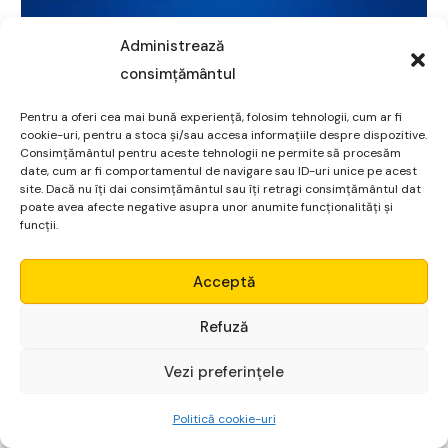
Administrează
Sursa foto: Economedia
consimțământul
Evoluția platformelor sociale
Pentru a oferi cea mai bună experiență, folosim tehnologii, cum ar fi
cookie-uri, pentru a stoca și/sau accesa informațiile despre dispozitive.
Consimțământul pentru aceste tehnologii ne permite să procesăm
Meta Platforms continuă să domine peisajul global al
date, cum ar fi comportamentul de navigare sau ID-uri unice pe acest
rețelelor sociale, cu peste 3,6 miliarde de utilizatori
site. Dacă nu îți dai consimțământul sau îți retragi consimțământul dat
poate avea afecte negative asupra unor anumite funcționalități și
activi lunar în 2024. În special, aplicațiile din familia
funcții.
Meta au înregistrat 3,35 miliarde de utilizatori activi
Micro Alpha
zilnic, consolidându-și poziția de lider în interacțiunile
Acceptă
sociale digitale.
Login
Refuză
Investițiile în metaverse
Vezi preferințele
Începe gratuit
În ciuda pierderilor cumulate de 68,9 miliarde de dolari
până la sfârșitul anului 2024 în divizia Reality Labs,
Politică cookie-uri
Meta rămâne dedicată dezvoltării metaversului. CEO-ul