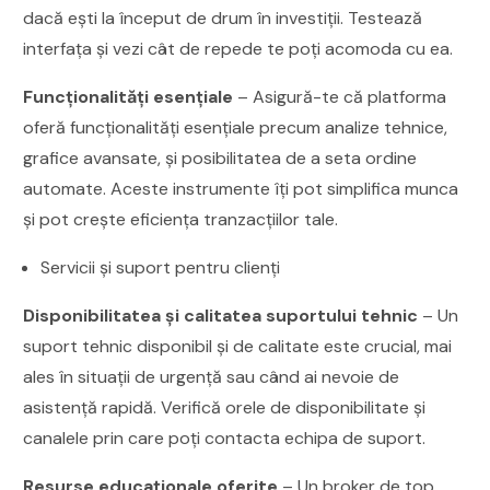
dacă ești la început de drum în investiții. Testează
interfața și vezi cât de repede te poți acomoda cu ea.
Funcționalități esențiale
– Asigură-te că platforma
oferă funcționalități esențiale precum analize tehnice,
grafice avansate, și posibilitatea de a seta ordine
automate. Aceste instrumente îți pot simplifica munca
și pot crește eficiența tranzacțiilor tale.
Servicii și suport pentru clienți
Disponibilitatea și calitatea suportului tehnic
– Un
suport tehnic disponibil și de calitate este crucial, mai
ales în situații de urgență sau când ai nevoie de
asistență rapidă. Verifică orele de disponibilitate și
canalele prin care poți contacta echipa de suport.
Resurse educaționale oferite
– Un broker de top