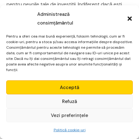
pentru nevoile tale de investiții. Indiferent dacă ești
începător sau un investitor experimentat, acești
Administrează
brokeri oferă instrumentele și resursele necesare
consimțământul
pentru a te ajuta să îți atingi obiectivele financiare.
Pentru a oferi cea mai bună experiență, folosim tehnologii, cum ar fi
cookie-uri, pentru a stoca și/sau accesa informațiile despre dispozitive.
Cum alegi un broker de top?
Consimțământul pentru aceste tehnologii ne permite să procesăm
date, cum ar fi comportamentul de navigare sau ID-uri unice pe acest
site. Dacă nu îți dai consimțământul sau îți retragi consimțământul dat
poate avea afecte negative asupra unor anumite funcționalități și
funcții.
Micro Alpha
Acceptă
Login
Refuză
Vezi preferințele
Începe gratuit
Politică cookie-uri
Sursa foto: Medium