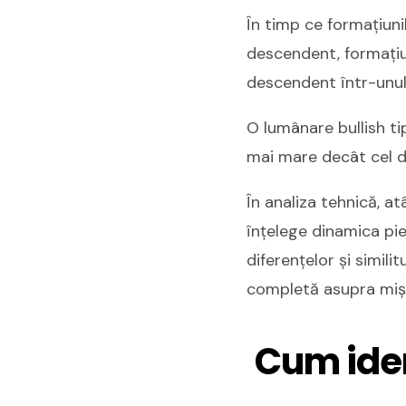
În timp ce formațiuni
descendent, formațiun
descendent într-unu
O lumânare bullish ti
mai mare decât cel d
În analiza tehnică, at
înțelege dinamica pie
diferențelor și simil
completă asupra mișcă
Cum iden