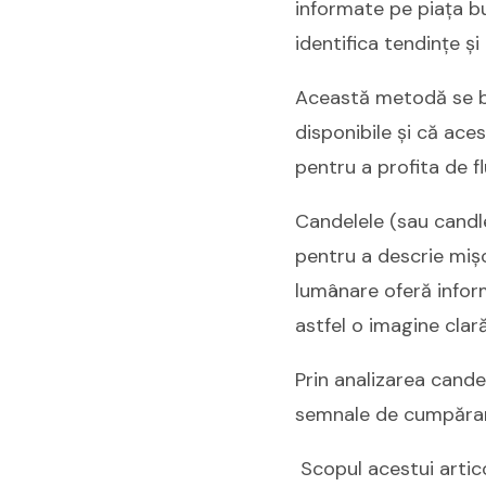
informate pe piața bur
identifica tendințe și
Această metodă se baz
disponibile și că ace
pentru a profita de flu
Candelele (sau candles
pentru a descrie mișc
lumânare oferă inform
astfel o imagine clar
Prin analizarea candel
semnale de cumpărare
Scopul acestui artico