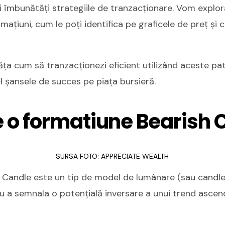
ți îmbunătăți strategiile de tranzacționare. Vom explo
mațiuni, cum le poți identifica pe graficele de preț și 
ța cum să tranzacționezi eficient utilizând aceste pat
 șansele de succes pe piața bursieră.
e o formatiune Bearish 
SURSA FOTO: APPRECIATE WEALTH
Candle este un tip de model de lumânare (sau candlest
u a semnala o potențială inversare a unui trend ascen