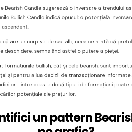
le Bearish Candle sugerează o inversare a trendului a
ile Bullish Candle indică opusul: o potențială inversar
l ascendent.
pică are un corp verde sau alb, ceea ce arată că prețu
e deschidere, semnalând astfel o putere a pieței.
ât formațiunile bullish, cât și cele bearish, sunt impor
ței și pentru a lua decizii de tranzacționare informat
itudinilor dintre aceste două tipuri de formațiuni poate
rilor potențiale ale prețurilor.
tifici un pattern Beari
pe grafic?