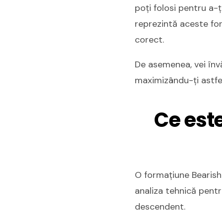
poți folosi pentru a-
reprezintă aceste for
corect.
De asemenea, vei învă
maximizându-ți astfel
Ce est
O formațiune Bearish 
analiza tehnică pentr
descendent.