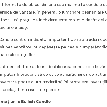
nt formate de obicei din una sau mai multe candele c
ernică de vânzare. În general, o lumânare bearish are 
 faptul că prețul de închidere este mai mic decât cel 
iciune a pieței.
 Candle sunt un indicator important pentru traderi deo
iunea vânzătorilor depășește pe cea a cumpărătorilo
oare ale prețurilor.
nt deosebit de utile în identificarea punctelor de vân
 putea fi prudent să se evite achiziționarea de acțiu
versare poate ajuta traderii să își protejeze investiți
n același timp riscul de pierderi.
mațiunile Bullish Candle