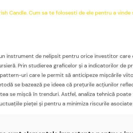
un instrument de nelipsit pentru orice investitor care 
sieră. Prin studierea graficelor și a indicatorilor de pre
 pattern-uri care le permit să anticipeze mișcările viit
todă se bazează pe ideea că prețurile acțiunilor reflec
stea se mișcă în trenduri. Astfel, analiza tehnică poate
ctuațiile pieței și pentru a minimiza riscurile asociate i