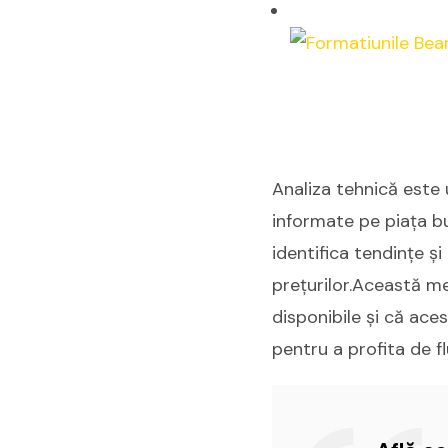
Analiza tehnică este 
informate pe piața bur
identifica tendințe și
prețurilor.Această me
disponibile și că ace
pentru a profita de flu