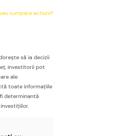
dorește să ia decizii
ț, investitorii pot
oare ale
tă toate informațiile
 fi determinantă
nvestițiilor.