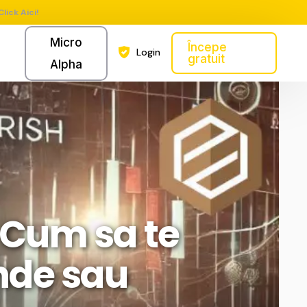
Click Aici!
Micro
Începe
Login
gratuit
Alpha
 Cum sa te
inde sau