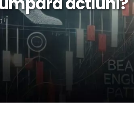
umpara actiuni?
rategia AS
lendar Integrat
ții
cktesting Portofoliu
omentum Score
g DCF