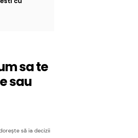
esti cu
um sa te
de sau
dorește să ia decizii