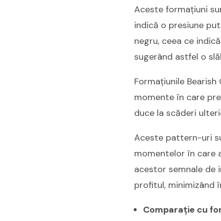
Aceste formațiuni su
indică o presiune put
negru, ceea ce indică
sugerând astfel o slăb
Formațiunile Bearish
momente în care pres
duce la scăderi ulteri
Aceste pattern-uri su
momentelor în care ar
acestor semnale de in
profitul, minimizând î
Comparație cu for