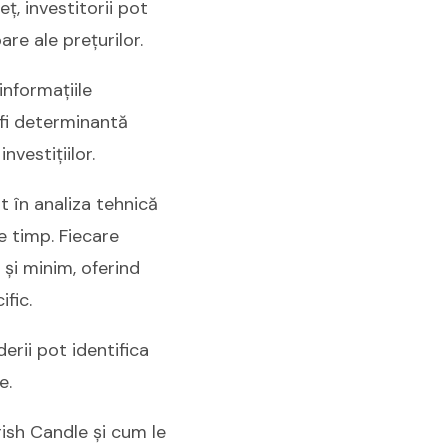
ț, investitorii pot
are ale prețurilor.
informațiile
 fi determinantă
nvestițiilor.
t în analiza tehnică
e timp. Fiecare
și minim, oferind
fic.
erii pot identifica
e.
rish Candle și cum le