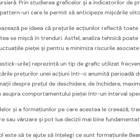
sieră. Prin studierea graficelor și a indicatorilor de pre
 pattern-uri care le permit să anticipeze mișcările viito
ează pe ideea că prețurile acțiunilor reflectă toate 
stea se mișcă în trenduri. Astfel, analiza tehnică poate
ctuațiile pieței și pentru a minimiza riscurile asociate i
tick-urile) reprezintă un tip de grafic utilizat frecven
ările prețurilor unei acțiuni într-o anumită perioadă d
ații despre prețul de deschidere, de închidere, maxim 
ă asupra comportamentului pieței într-un interval speci
elor și a formațiunilor pe care acestea le creează, trad
 sau vânzare și pot lua decizii mai bine fundamentat
l este să te ajute să înțelegi ce sunt formațiunile Bea