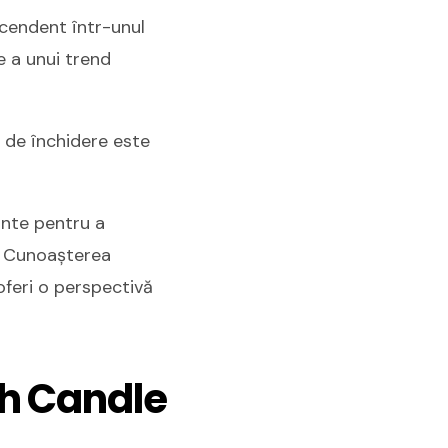
scendent într-unul
e a unui trend
l de închidere este
tante pentru a
e. Cunoașterea
 oferi o perspectivă
sh Candle