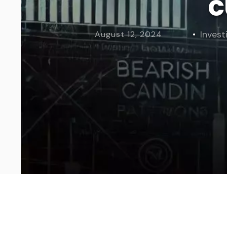
c
Curs Momentum
Tool St
Curs Swing Trading
Tool Ca
Investi
August 12, 2024
Curs Day Trading
Tool Ba
Curs Algo Trading
Tool M
Curs Growth Stocks
Curs Value Investin