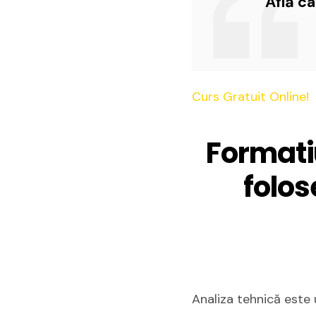
Află c
Curs Gratuit Online!
Formati
folos
Analiza tehnică este 