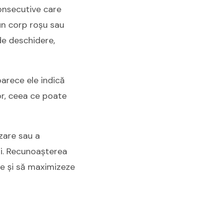
onsecutive care
un corp roșu sau
de deschidere,
arece ele indică
r, ceea ce poate
zare sau a
ni. Recunoașterea
ile și să maximizeze