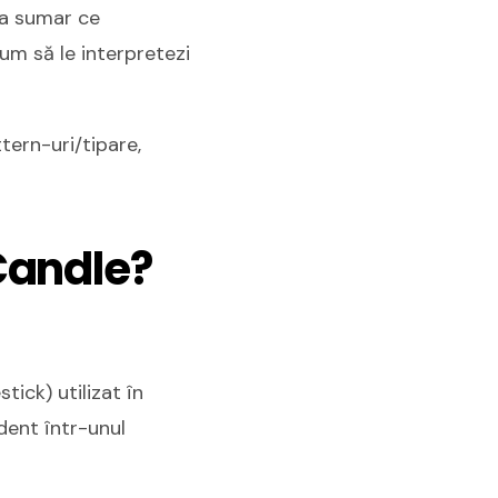
ra sumar ce
cum să le interpretezi
tern-uri/tipare,
Candle?
ick) utilizat în
dent într-unul