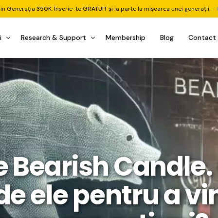
din Generația 350K. Înscrie-te GRATUIT și ia parte la mișcarea unei generații -
i
Research & Support
Membership
Blog
Contact
u Investițional
nitorul Pieței
Pastila Financiară Premium
e
reener ETF
Risc sau Oportunitate
reener Acțiuni
Q&A LIVE
eep Dive Stocks
Comunitate Premium
e Bearish Candle.
țiuni (DGI & DCF)
ality Check
Chat & Suport Mentor
tofoliului
rtfolio Tracking
1 la 1 Mentor
 de ele pentru a v
 & Execuție
rtofolii Mecanice
te
oboți EA MT5