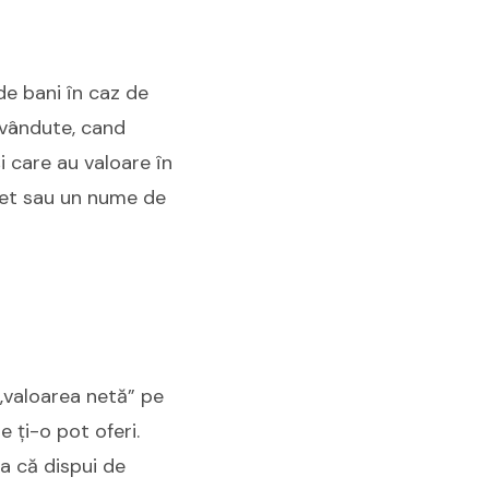
de bani în caz de
i vândute, cand
și care au valoare în
revet sau un nume de
 „valoarea netă” pe
e ți-o pot oferi.
ra că dispui de