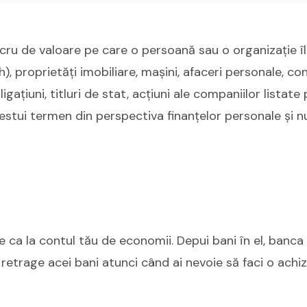
ucru de valoare pe care o persoană sau o organizație î
), proprietăți imobiliare, mașini, afaceri personale, co
gațiuni, titluri de stat, acțiuni ale companiilor listate 
cestui termen din perspectiva finanțelor personale și nu
 ca la contul tău de economii. Depui bani în el, banca
 retrage acei bani atunci când ai nevoie să faci o achiz