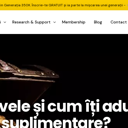
din Generația 350K. Înscrie-te GRATUIT și ia parte la mișcarea unei generații -
i
Research & Support
Membership
Blog
Contact
u Investițional
nitorul Pieței
Pastila Financiară Premium
e
reener ETF
Risc sau Oportunitate
reener Acțiuni
Q&A LIVE
eep Dive Stocks
Comunitate Premium
țiuni (DGI & DCF)
ality Check
Chat & Suport Mentor
vele și cum îți ad
tofoliului
rtfolio Tracking
1 la 1 Mentor
 & Execuție
rtofolii Mecanice
suplimentare?
te
oboți EA MT5