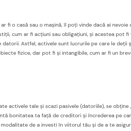
ar fi o casă sau o mașină, îl poți vinde dacă ai nevoie 
tiții, cum ar fi acțiuni sau obligațiuni, și acestea pot f
 datorii. Astfel, activele sunt lucrurile pe care le deții 
biecte fizice, dar pot fi și intangibile, cum ar fi un b
e activele tale și scazi pasivele (datoriile), se obține
intă bonitatea ta față de creditori și încrederea pe car
modalitate de a investi în viitorul tău și de a te asigu