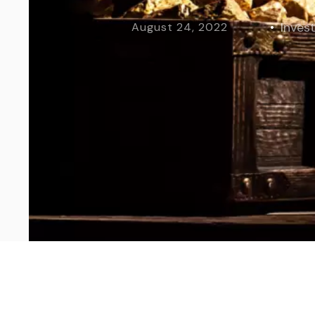
Curs Momentum
Tool St
Investi
August 24, 2022
Curs Swing Trading
Tool Ca
Curs Day Trading
Tool Ba
Curs Algo Trading
Tool M
Curs Growth Stocks
Curs Value Investin