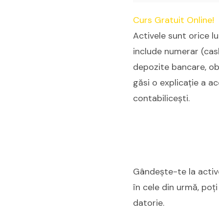
Curs Gratuit Online!
Activele sunt orice l
include numerar (cash
depozite bancare, obli
găsi o explicație a a
contabilicești.
Gândește-te la active
în cele din urmă, poți
datorie.