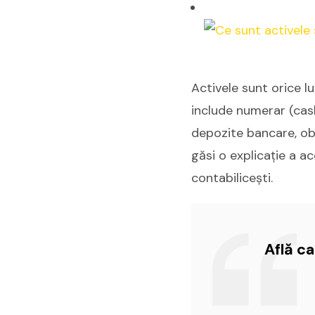
Activele sunt orice l
include numerar (cash
depozite bancare, obli
găsi o explicație a a
contabilicești.
Află c