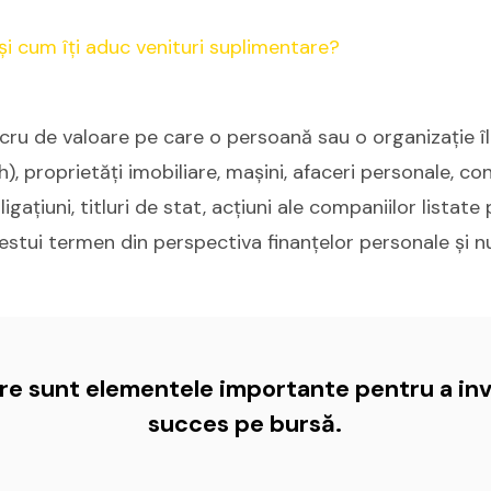
ucru de valoare pe care o persoană sau o organizație î
), proprietăți imobiliare, mașini, afaceri personale, co
gațiuni, titluri de stat, acțiuni ale companiilor listate 
cestui termen din perspectiva finanțelor personale și nu
are sunt elementele importante pentru a inv
succes pe bursă.