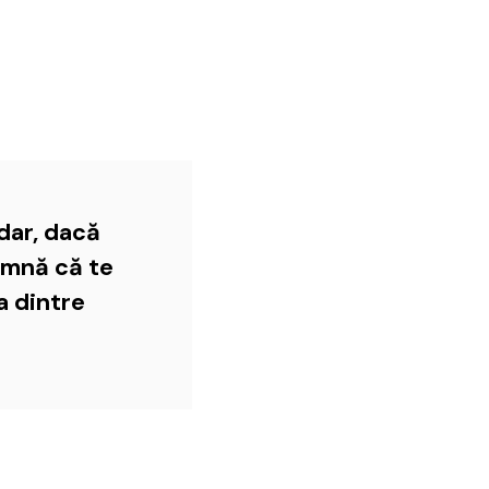
adar, dacă
eamnă că te
a dintre