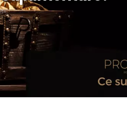
rategia AS
ții
lendar Integrat
cktesting Portofoliu
omentum Score
g DCF