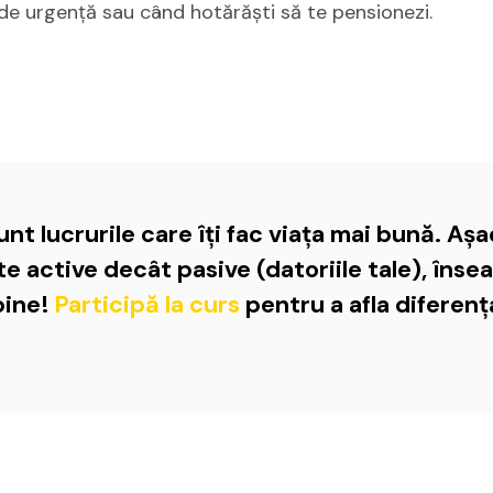
z de urgență sau când hotărăști să te pensionezi.
unt lucrurile care îți fac viața mai bună. Aș
te active decât pasive (datoriile tale), îns
bine!
Participă la curs
pentru a afla diferenț