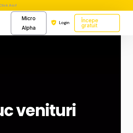
Click Aici!
Micro
Începe
Login
gratuit
Alpha
uc venituri