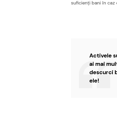
suficienți bani în ca
Activele s
ai mai mul
descurci 
ele!