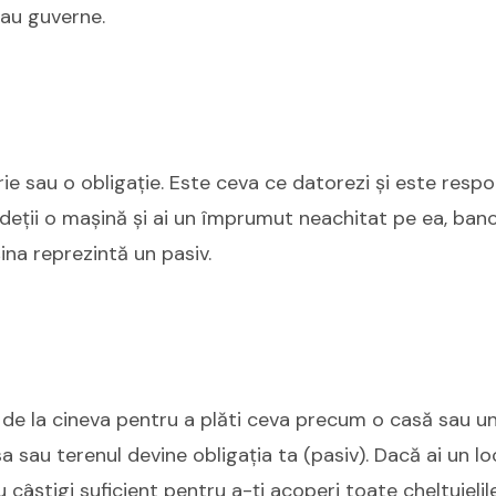
au guverne.
ie sau o obligație. Este ceva ce datorezi și este respo
 deții o mașină și ai un împrumut neachitat pe ea, ban
ina reprezintă un pasiv.
de la cineva pentru a plăti ceva precum o casă sau un
asa sau terenul devine obligația ta (pasiv). Dacă ai un 
nu câștigi suficient pentru a-ți acoperi toate cheltuielile