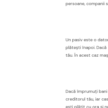
persoane, companii s
Un pasiv este o dator
plătești înapoi. Dacă
tău. În acest caz maș
Dacă împrumuți bani 
creditorul tău, iar c
ești plătit cu ora și 