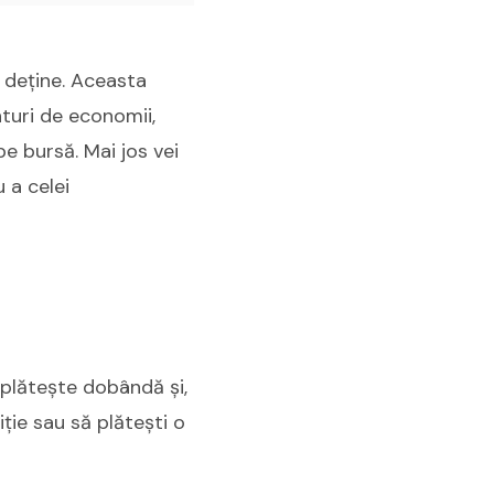
l deține. Aceasta
nturi de economii,
pe bursă. Mai jos vei
 a celei
 plătește dobândă și,
iție sau să plătești o