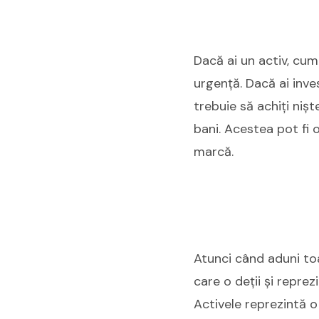
Dacă ai un activ, cum 
urgență. Dacă ai inves
trebuie să achiți niște
bani. Acestea pot fi o
marcă.
Atunci când aduni toat
care o deții și reprez
Activele reprezintă o 