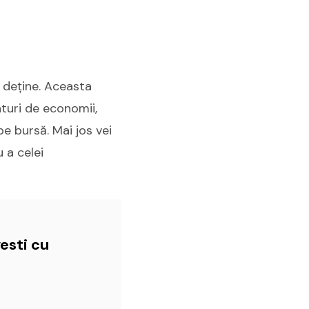
l deține. Aceasta
nturi de economii,
pe bursă. Mai jos vei
 a celei
esti cu