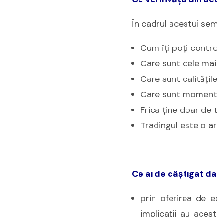
În cadrul acestui semi
Cum îți poți contro
Care sunt cele mai 
Care sunt calitățile
Care sunt momentel
Frica ține doar de t
Tradingul este o ar
Ce ai de câştigat da
prin oferirea de e
implicaţii au aces