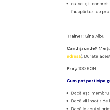
nu vei şti concret 
îndepărtezi de prof
Trainer:
Gina Albu
Când şi unde?
Marţi,
adresă
). Durata aces
Preţ:
100 RON
Cum pot participa g
Dacă eşti membru 
Dacă vii însoţit d
Dacă le spui şi pri