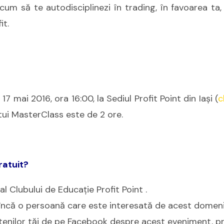
cum să te autodisciplinezi în trading, în favoarea ta,
it.
 17 mai 2016, ora 16:00, la Sediul Profit Point din Iaşi (
c
tui MasterClass este de 2 ore.
ratuit?
al
Clubului de Educaţie Profit Point
.
e încă o persoană care este interesată de acest domeni
etenilor tăi de pe Facebook despre acest eveniment, pr