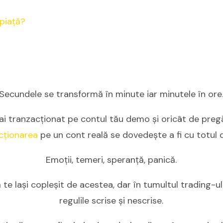
Secundele se transformă în minute iar minutele în ore
ai tranzacţionat pe contul tău demo şi oricât de pregăt
cţionarea
pe un cont reală se dovedeşte a fi cu totul di
Emoţii, temeri, speranţă, panică.
ă te laşi copleşit de acestea, dar în tumultul trading-u
regulile scrise şi nescrise.