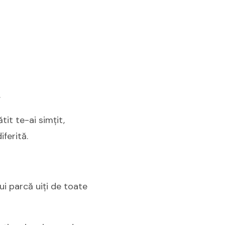
.
it te-ai simţit,
ferită.
lui parcă uiţi de toate