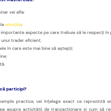
nar vei afla:
la
emoțiile
;
importante aspecte pe care trebuie să le respecți în 
 unui trader eficient;
e în care este mai bine să aștepți;
ine;
tă.
că participi?
xemple practice, vei înţelege exact ce reprezintă em
tea asupra activităţii de tranzacţionare şi cum să r