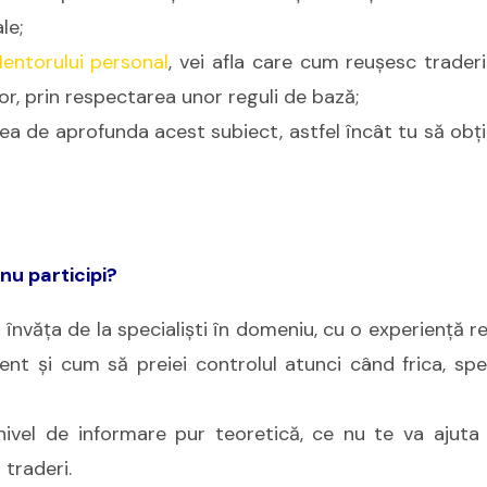
le;
entorului personal
, vei afla care cum reuşesc trader
r, prin respectarea unor reguli de bază;
tea de aprofunda acest subiect, astfel încât tu să obţii
nu participi?
 învăţa de la specialişti în domeniu, cu o experienţă 
cient şi cum să preiei controlul atunci când frica, sp
ivel de informare pur teoretică, ce nu te va ajuta 
 traderi.