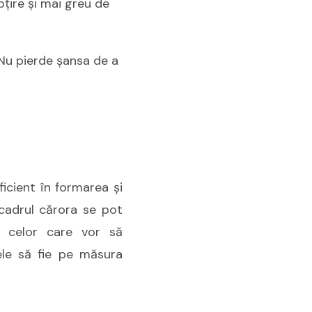
bţire şi mai greu de
 Nu pierde şansa de a
icient în formarea şi
 cadrul cărora se pot
 celor care vor să
tele să fie pe măsura