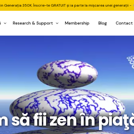
din Generația 350K. Înscrie-te GRATUIT și ia parte la mișcarea unei generații -
i
Research & Support
Membership
Blog
Contact
u Investițional
nitorul Pieței
Pastila Financiară Premium
e
reener ETF
Risc sau Oportunitate
reener Acțiuni
Q&A LIVE
eep Dive Stocks
Comunitate Premium
țiuni (DGI & DCF)
ality Check
Chat & Suport Mentor
tofoliului
rtfolio Tracking
1 la 1 Mentor
să fii zen în piaţ
 & Execuție
rtofolii Mecanice
te
oboți EA MT5