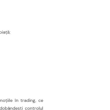
piață;
oţiile în trading, ce
edobândeşti controlul