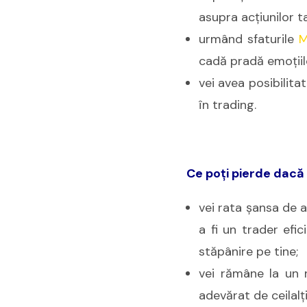
asupra acţiunilor ta
urmând sfaturile
M
cadă pradă emoţiilo
vei avea posibilita
în trading.
Ce poţi pierde dacă 
vei rata şansa de a
a fi un trader efi
stăpânire pe tine;
vei rămâne la un n
adevărat de ceilalţi