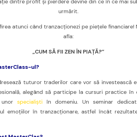
aţie dintre profit şi pierdere devine din ce în ce mai su
urmărit.
firea atunci când tranzacţionezi pe pieţele financiare!
afla:
„CUM SĂ FII ZEN ÎN PIAŢĂ?”
asterClass-ul?
resează tuturor traderilor care vor să investească ef
esională, alegând să participe la cursuri practice în
 unor
specialişti
în domeniu. Un seminar dedicat
l emoţiilor în tranzacţionare, astfel încât rezulta
cest MasterClas?