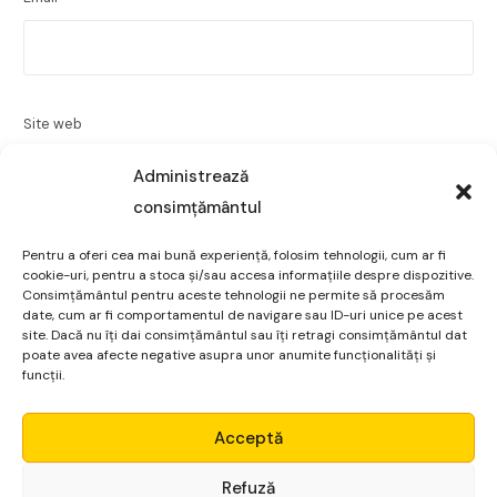
Site web
Administrează
consimțământul
Salvează-mi numele, emailul și site-ul web în acest
Pentru a oferi cea mai bună experiență, folosim tehnologii, cum ar fi
cookie-uri, pentru a stoca și/sau accesa informațiile despre dispozitive.
navigator pentru data viitoare când o să comentez.
Consimțământul pentru aceste tehnologii ne permite să procesăm
date, cum ar fi comportamentul de navigare sau ID-uri unice pe acest
site. Dacă nu îți dai consimțământul sau îți retragi consimțământul dat
poate avea afecte negative asupra unor anumite funcționalități și
funcții.
Micro Alpha
Acceptă
Login
Refuză