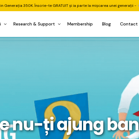
din Generația 350K. Înscrie-te GRATUIT și ia parte la mișcarea unei generații -
i
Research & Support
Membership
Blog
Contact
u Investițional
nitorul Pieței
Pastila Financiară Premium
e
reener ETF
Risc sau Oportunitate
reener Acțiuni
Q&A LIVE
eep Dive Stocks
Comunitate Premium
țiuni (DGI & DCF)
ality Check
Chat & Suport Mentor
tofoliului
rtfolio Tracking
1 la 1 Mentor
e nu-ți ajung ban
 & Execuție
rtofolii Mecanice
te
oboți EA MT5