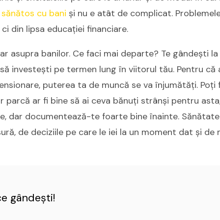
i
sănătos cu bani
și nu e atât de complicat. Problemele
 ci din lipsa educației financiare.
ciar asupra banilor. Ce faci mai departe? Te gândești la
 să investești pe termen lung în viitorul tău. Pentru că
ensionare, puterea ta de muncă se va înjumătăți. Poți f
dar parcă ar fi bine să ai ceva bănuți strânși pentru as
bile, dar documentează-te foarte bine înainte. Sănătate
ră, de deciziile pe care le iei la un moment dat și de
ce gândești!