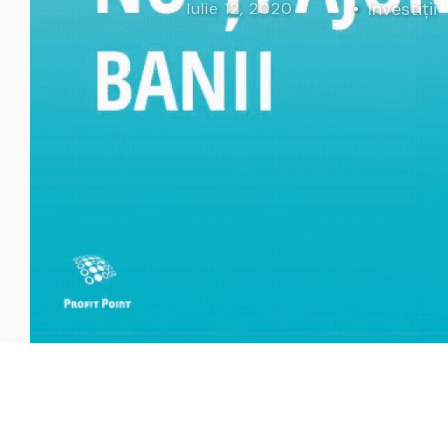
Investiții
Iulie 12, 2020
Curs Momentum
Tool St
Curs Swing Trading
Tool Ca
Curs Day Trading
Tool Ba
Curs Algo Trading
Tool M
Curs Growth Stocks
Curs Value Investin