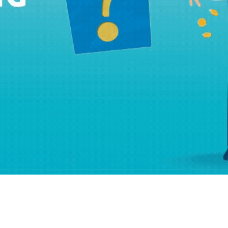
rategia AS
lendar Integrat
cktesting Portofoliu
omentum Score
g DCF