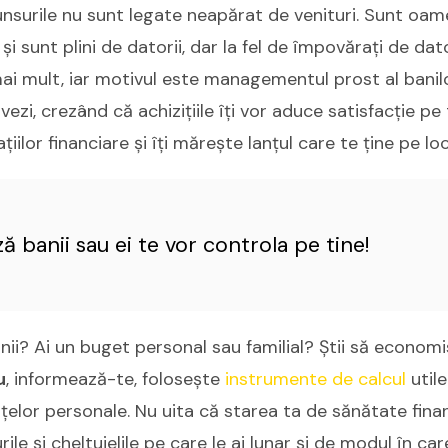
unsurile nu sunt legate neapărat de venituri. Sunt oam
și sunt plini de datorii, dar la fel de împovărați de dato
mai mult, iar motivul este managementul prost al banilor
zi, crezând că achizițiile îți vor aduce satisfacție pe 
iilor financiare și îți mărește lanțul care te ține pe loc
ă banii sau ei te vor controla pe tine!
nii? Ai un buget personal sau familial? Știi să econom
u
, informează-te, folosește
instrumente de calcul
utile
nțelor personale. Nu uita că starea ta de sănătate fin
rile și cheltuielile pe care le ai lunar și de modul în car