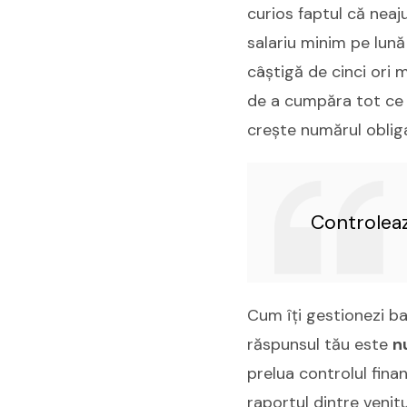
curios faptul că neaj
salariu minim pe lună 
câștigă de cinci ori 
de a cumpăra tot ce ve
crește numărul obligaț
Controleaz
Cum îți gestionezi ba
răspunsul tău este
n
prelua controlul fina
raportul dintre venitu