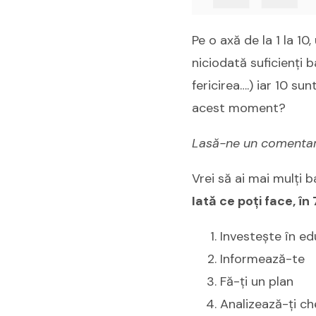
Pe o axă de la 1 la 1
niciodată suficienți b
fericirea….) iar 10 s
acest moment?
Lasă-ne un comentariu 
Vrei să ai mai mulți b
Iată ce poți face, în 7
Investește în ed
Informează-te
Fă-ți un plan
Analizează-ți che