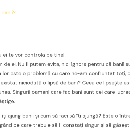
 ei te vor controla pe tine!
 de ei. Nu îi putem evita, nici ignora pentru că banii s
sa lor este o problemă cu care ne-am confruntat toți, c
a existat niciodată o lipsă de bani? Ceea ce lipsește es
iunea. Singurii oameni care fac bani sunt cei care lucre
âștige.
îți ajung banii și cum să faci să îți ajungă? Este o înt
gând pe care trebuie să îl constați singur și să găsești