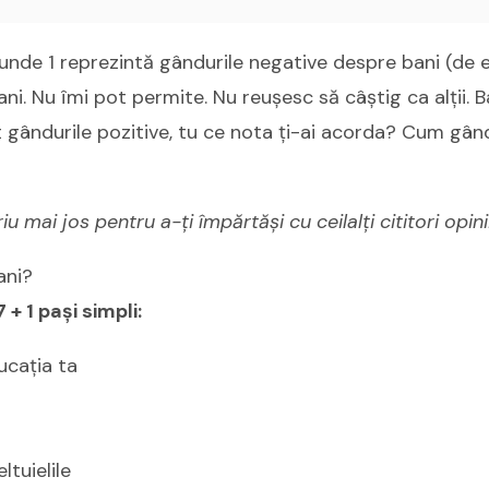
0, unde 1 reprezintă gândurile negative despre bani (de
ani. Nu îmi pot permite. Nu reușesc să câștig ca alții. 
unt gândurile pozitive, tu ce nota ți-ai acorda? Cum gân
mai jos pentru a-ți împărtăși cu ceilalți cititori opinii
ani?
 + 1 pași simpli:
ucația ta
ltuielile