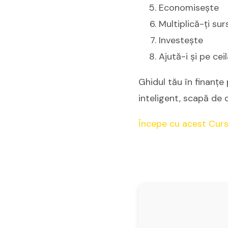
Economisește
Multiplică-ți sur
Investește
Ajută-i și pe ceil
Ghidul tău în finanț
inteligent, scapă de d
Începe cu acest Curs