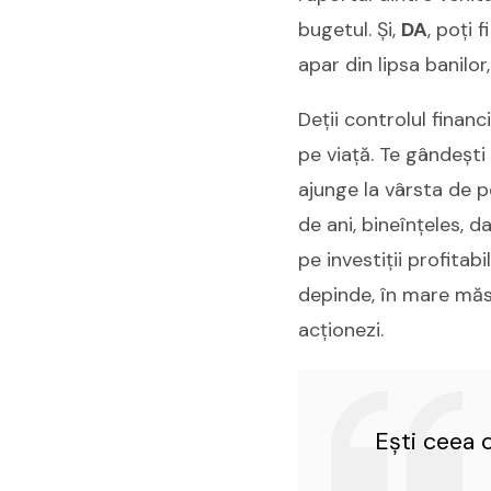
bugetul. Și,
DA
, poți f
apar din lipsa banilor,
Deții controlul finan
pe viață. Te gândești
ajunge la vârsta de p
de ani, bineînțeles, 
pe investiții profita
depinde, în mare măsu
acționezi.
Ești ceea 