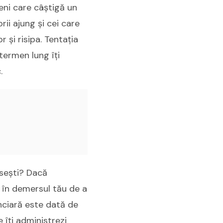
eni care câștigă un
rii ajung și cei care
 și risipa. Tentația
termen lung îți
.
isești? Dacă
 în demersul tău de a
anciară este dată de
e îți administrezi