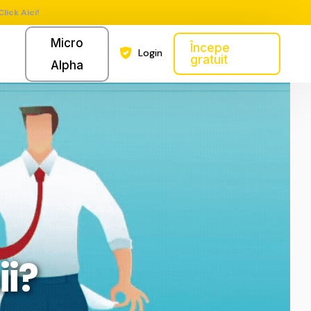
Click Aici!
Micro
Începe
Login
gratuit
Alpha
ii?