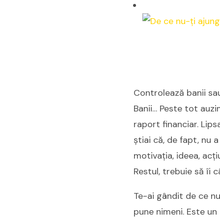
Controlează banii sau
Banii… Peste tot auzim
raport financiar. Lip
știai că, de fapt, nu 
motivația, ideea, acț
Restul, trebuie să îi c
Te-ai gândit de ce nu 
pune nimeni. Este un 