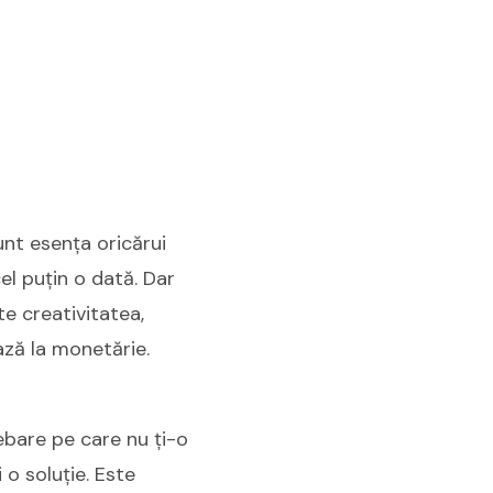
unt esența oricărui
el puțin o dată. Dar
te creativitatea,
ază la monetărie.
rebare pe care nu ți-o
 o soluție. Este