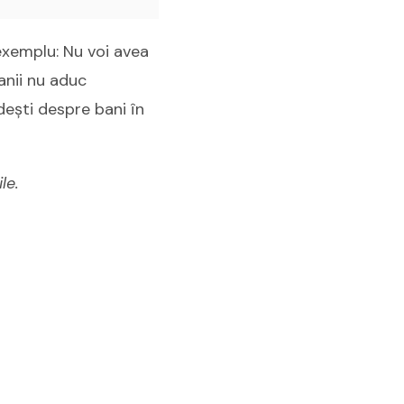
 exemplu: Nu voi avea
Banii nu aduc
dești despre bani în
le.