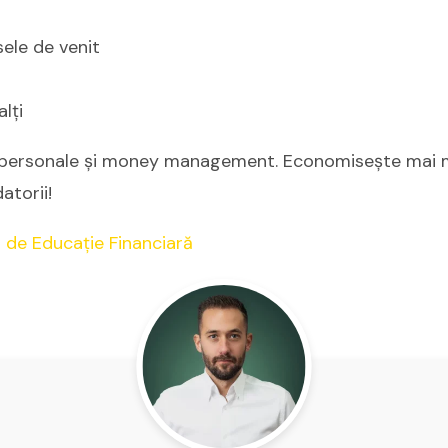
sele de venit
alți
e personale și money management. Economisește mai m
atorii!
 de Educație Financiară