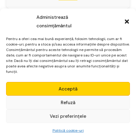
Administrează
consimțământul
Lasă un răspuns
Pentru a oferi cea mai bună experiență, folosim tehnologii, cum ar fi
cookie-uri, pentru a stoca și/sau accesa informațiile despre dispozitive.
Adresa ta de email nu va fi publicată.
Câmpurile
Consimțământul pentru aceste tehnologii ne permite să procesăm
obligatorii sunt marcate cu
*
date, cum ar fi comportamentul de navigare sau ID-uri unice pe acest
site. Dacă nu îți dai consimțământul sau îți retragi consimțământul dat
poate avea afecte negative asupra unor anumite funcționalități și
Comentariu
*
funcții.
Micro Alpha
Acceptă
Login
Refuză
Vezi preferințele
Începe gratuit
Politică cookie-uri