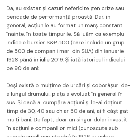
Da, au existat și cazuri nefericite gen crize sau
perioade de performanță proastă. Dar, în
general, acțiunile au format un marș constant
înainte, în toate timpurile. Să luăm ca exemplu
indicele bursier S&P 500 (care include un grup
de 500 de companii mari din SUA) din ianuarie
1928 până în iulie 2019. Și iată istoricul indicelui
pe 90 de ani:
Deși există o mulțime de urcări și coborâșuri de-
a lungul drumului, piața a evoluat în general în
sus. Și dacă ai cumpăra acțiuni și le-ai deținut
timp de 30, 40 sau chiar 50 de ani, ai fi câștigat
mulți bani. De fapt, doar un singur dolar investit
în acțiunile companiilor mici (cunoscute sub
numele small cap stocks) în 1926 ar valora