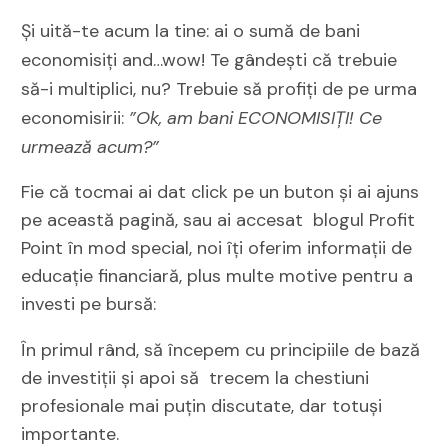
Și uită-te acum la tine: ai o sumă de bani
economisiți and…wow! Te gândești că trebuie
să-i multiplici, nu? Trebuie să profiți de pe urma
economisirii:
”Ok, am bani ECONOMISIȚI! Ce
urmează acum?”
Fie că tocmai ai dat click pe un buton și ai ajuns
pe această pagină, sau ai accesat blogul Profit
Point în mod special, noi îți oferim informații de
educație financiară, plus multe motive pentru a
investi pe bursă:
În primul rând, să începem cu principiile de bază
de investiții și apoi să trecem la chestiuni
profesionale mai puțin discutate, dar totuși
importante.