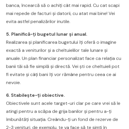
banca, încearcă să o achiți cât mai rapid. Cu cat scapi
mai repede de facturi și datorii, cu atat mai bine! Vei
evita astfel penalizărilor inutile.
5. Planifică-ți bugetul lunar și anual.
Realizarea și planificarea bugetului îți oferă o imagine
exactă a veniturilor și a cheltuielilor tale lunare și
anuale. Un plan financiar personalizat face ca relația cu
banii tăi să fie simplă și directă. Vei ști ce cheltuieli pot
fi evitate și câți bani îți vor rămâne pentru ceea ce ai
nevoie.
6. Stabilește-ți obiective.
Obiectivele sunt acele target-uri clar pe care vrei să le
atingi pentru a scăpa de grija banilor și pentru a-ți
îmbunătăți situația. Creându-ți un fond de rezerve de
2-3 venituri, de exemplu, te va face să te simți în