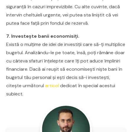
siguranță în cazuri imprevizibile. Cu alte cuvinte, dacă
intervin cheltuieli urgente, vei putea sta liniștit că vei
putea face față prin fondul de rezervă.
7. Investește banii economisiți.
Există o mulțime de idei de investiții care să-ți multiplice
bugetul. Analizându-le pe toate, însă, poți rămâne doar
cu câteva sfaturi înțelepte care îți pot aduce împliniri
financiare. Dacă ai reușit să economisești niște bani în
bugetul tău personal și ești decis să-i investești,
citește următorul
articol
dedicat în special acestui
subiect.