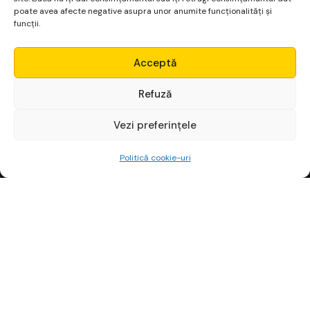
poate avea afecte negative asupra unor anumite funcționalități și
funcții.
Micro Alpha
Acceptă
Login
Refuză
Vezi preferințele
Începe gratuit
Politică cookie-uri