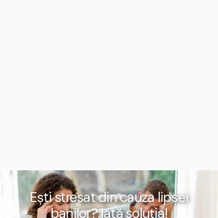
Ești stresat din cauza lipsei
banilor? Iată soluția!