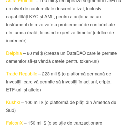
Astra Protocol
– 100 mil $ (echipează segmentul DeFi cu
un nivel de conformitate descentralizat, inclusiv
capabilități KYC și AML, pentru a acționa ca un
instrument de rezolvare a problemelor de conformitate
din lumea reală, folosind expertiza firmelor juridice de
încredere)
Delphia
– 60 mil $ (creaza un DataDAO care le permite
oamenilor să-și vândă datele pentru token-uri)
Trade Republic
– 223 mil $ (o platformă germană de
investiții care vă permite să investiți în acțiuni, cripto,
ETF-uri. și altele)
Kushki
– 100 mil $ (o platformă de plăți din America de
Sud)
FalconX
– 150 mil $ (o soluție de tranzacționare