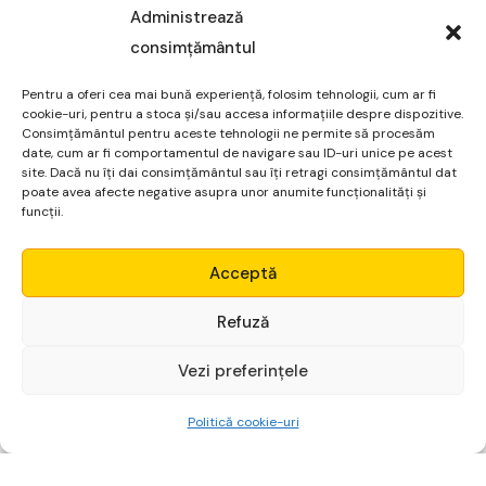
Administrează
consimțământul
Pentru a oferi cea mai bună experiență, folosim tehnologii, cum ar fi
cookie-uri, pentru a stoca și/sau accesa informațiile despre dispozitive.
Consimțământul pentru aceste tehnologii ne permite să procesăm
date, cum ar fi comportamentul de navigare sau ID-uri unice pe acest
Nume
*
site. Dacă nu îți dai consimțământul sau îți retragi consimțământul dat
poate avea afecte negative asupra unor anumite funcționalități și
funcții.
Micro Alpha
Acceptă
Email
*
Login
Refuză
Vezi preferințele
Începe gratuit
Site web
Politică cookie-uri