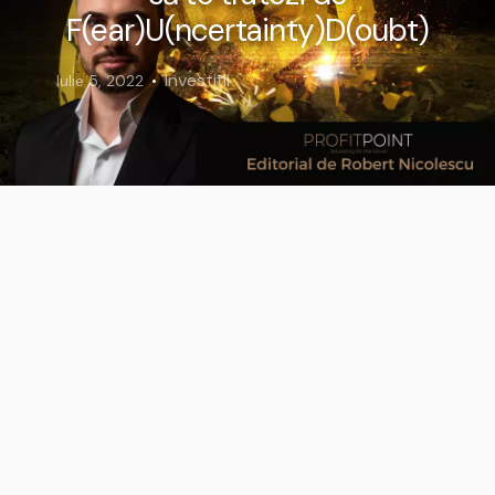
F(ear)U(ncertainty)D(oubt)
Investiții
Iulie 5, 2022