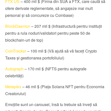
FTX US
– 400 mil $ (Firma din SUA a FTX, care caută să
ofere derivate reglementate, să angajeze mai mult
personal și să concureze cu Coinbase)
BlockDaemon
– 207 mil $ (Infrastructură pentru instituții
pentru a rula noduri/validatori pentru peste 50 de
blockchain-uri de top)
CoinTracker
– 100 mil $ (Vă ajută să vă faceți Crypto
Taxes și gestionarea portofoliului)
Autograph
– 170 mil $ (NFTS pentru autografe
celebrități)
Metaplex
– 46 mil $ (Piața Solana NFT pentru Economia
Creatorului)
Emoțiile sunt un carousel, însă tu trebuie să înveți să