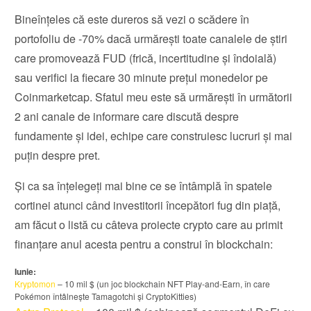
Bineînțeles că este dureros să vezi o scădere în
portofoliu de -70% dacă urmărești toate canalele de știri
care promovează FUD (frică, incertitudine și îndoială)
sau verifici la fiecare 30 minute prețul monedelor pe
Coinmarketcap. Sfatul meu este să urmărești în următorii
2 ani canale de informare care discută despre
fundamente și idei, echipe care construiesc lucruri și mai
puțin despre pret.
Și ca sa înțelegeți mai bine ce se întâmplă în spatele
cortinei atunci când investitorii începători fug din piață,
am făcut o listă cu câteva proiecte crypto care au primit
finanțare anul acesta pentru a construi în blockchain:
Iunie:
Kryptomon
– 10 mil $ (un joc blockchain NFT Play-and-Earn, în care
Pokémon întâlnește Tamagotchi și CryptoKitties)