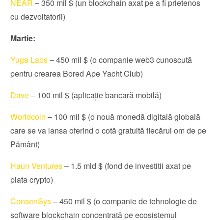
NEAR
– 350 mil $ (un blockchain axat pe a fi prietenos
cu dezvoltatorii)
Martie:
Yuga Labs
– 450 mil $ (o companie web3 cunoscută
pentru crearea Bored Ape Yacht Club)
Dave
– 100 mil $ (aplicație bancară mobilă)
Worldcoin
– 100 mil $ (o nouă monedă digitală globală
care se va lansa oferind o cotă gratuită fiecărui om de pe
Pământ)
Haun Ventures
– 1.5 mld $ (fond de investitii axat pe
piata crypto)
ConsenSys
– 450 mil $ (o companie de tehnologie de
software blockchain concentrată pe ecosistemul