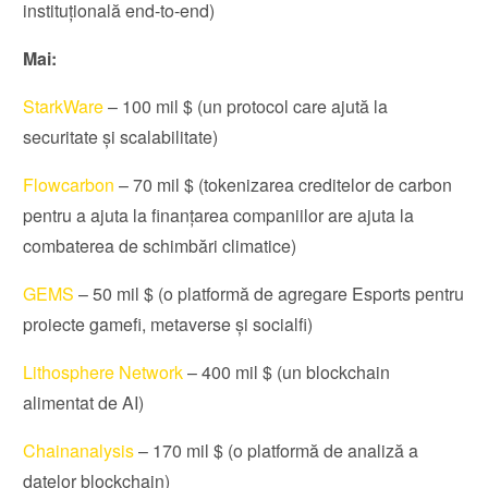
instituțională end-to-end)
Mai:
StarkWare
– 100 mil $ (un protocol care ajută la
securitate și scalabilitate)
Flowcarbon
– 70 mil $ (tokenizarea creditelor de carbon
pentru a ajuta la finanțarea companiilor are ajuta la
combaterea de schimbări climatice)
GEMS
– 50 mil $ (o platformă de agregare Esports pentru
proiecte gamefi, metaverse și socialfi)
Lithosphere Network
– 400 mil $ (un blockchain
alimentat de AI)
Chainanalysis
– 170 mil $ (o platformă de analiză a
datelor blockchain)