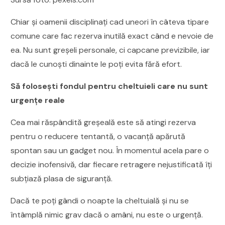
Chiar și oamenii disciplinați cad uneori în câteva tipare
comune care fac rezerva inutilă exact când e nevoie de
ea. Nu sunt greșeli personale, ci capcane previzibile, iar
dacă le cunoști dinainte le poți evita fără efort.
Să folosești fondul pentru cheltuieli care nu sunt
urgențe reale
Cea mai răspândită greșeală este să atingi rezerva
pentru o reducere tentantă, o vacanță apărută
spontan sau un gadget nou. În momentul acela pare o
decizie inofensivă, dar fiecare retragere nejustificată îți
subțiază plasa de siguranță.
Dacă te poți gândi o noapte la cheltuială și nu se
întâmplă nimic grav dacă o amâni, nu este o urgență.