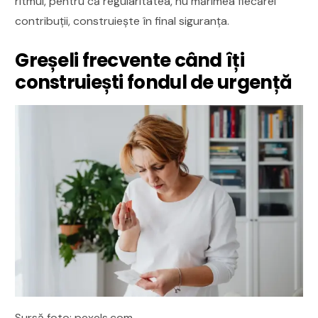
ritmul, pentru că regularitatea, nu mărimea fiecărei
contribuții, construiește în final siguranța.
Greșeli frecvente când îți
construiești fondul de urgență
Sursă foto: pexels.com