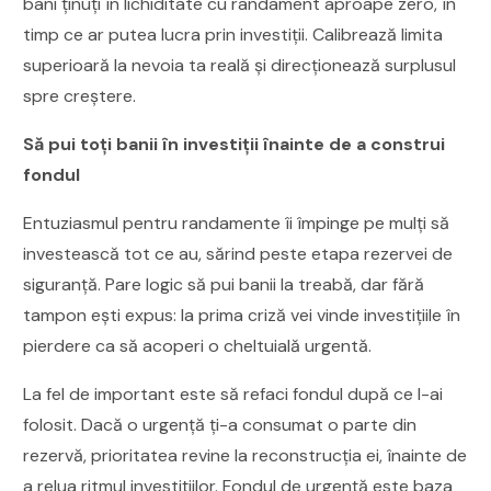
bani ținuți în lichiditate cu randament aproape zero, în
timp ce ar putea lucra prin investiții. Calibrează limita
superioară la nevoia ta reală și direcționează surplusul
spre creștere.
Să pui toți banii în investiții înainte de a construi
fondul
Entuziasmul pentru randamente îi împinge pe mulți să
investească tot ce au, sărind peste etapa rezervei de
siguranță. Pare logic să pui banii la treabă, dar fără
tampon ești expus: la prima criză vei vinde investițiile în
pierdere ca să acoperi o cheltuială urgentă.
La fel de important este să refaci fondul după ce l-ai
folosit. Dacă o urgență ți-a consumat o parte din
rezervă, prioritatea revine la reconstrucția ei, înainte de
a relua ritmul investițiilor. Fondul de urgență este baza