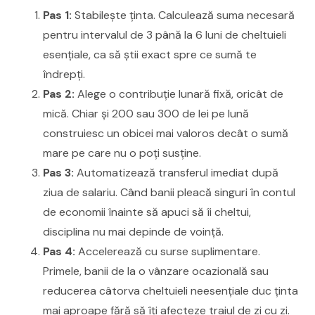
Pas 1:
Stabilește ținta. Calculează suma necesară
pentru intervalul de 3 până la 6 luni de cheltuieli
esențiale, ca să știi exact spre ce sumă te
îndrepți.
Pas 2:
Alege o contribuție lunară fixă, oricât de
mică. Chiar și 200 sau 300 de lei pe lună
construiesc un obicei mai valoros decât o sumă
mare pe care nu o poți susține.
Pas 3:
Automatizează transferul imediat după
ziua de salariu. Când banii pleacă singuri în contul
de economii înainte să apuci să îi cheltui,
disciplina nu mai depinde de voință.
Pas 4:
Accelerează cu surse suplimentare.
Primele, banii de la o vânzare ocazională sau
reducerea câtorva cheltuieli neesențiale duc ținta
mai aproape fără să îți afecteze traiul de zi cu zi.