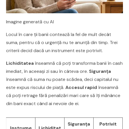
Imagine generată cu AI
Locul în care ții banii contează la fel de mult decât
suma, pentru că o urgență nu te anunță din timp. Trei
criterii decid dacă un instrument este potrivit.
Lichiditatea
înseamnă că poți transforma banii în cash
imediat, în aceeași zi sau în câteva ore.
Siguranța
înseamnă că suma nu poate scădea, deci capitalul nu
este expus riscului de piață.
Accesul rapid
înseamnă
că poți retrage fără penalizări mari care să îți mănânce
din bani exact când ai nevoie de ei.
Siguranța
Potrivit
Instrume
Lichiditat