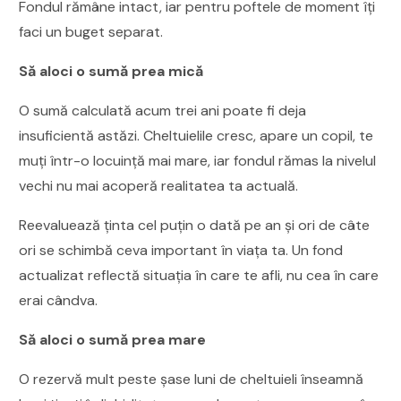
Fondul rămâne intact, iar pentru poftele de moment îți
faci un buget separat.
Să aloci o sumă prea mică
O sumă calculată acum trei ani poate fi deja
insuficientă astăzi. Cheltuielile cresc, apare un copil, te
muți într-o locuință mai mare, iar fondul rămas la nivelul
vechi nu mai acoperă realitatea ta actuală.
Reevaluează ținta cel puțin o dată pe an și ori de câte
ori se schimbă ceva important în viața ta. Un fond
actualizat reflectă situația în care te afli, nu cea în care
erai cândva.
Să aloci o sumă prea mare
O rezervă mult peste șase luni de cheltuieli înseamnă