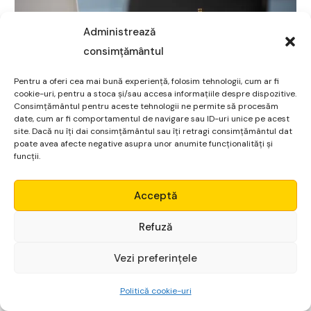
Administrează
consimțământul
Pentru a oferi cea mai bună experiență, folosim tehnologii, cum ar fi
cookie-uri, pentru a stoca și/sau accesa informațiile despre dispozitive.
Consimțământul pentru aceste tehnologii ne permite să procesăm
date, cum ar fi comportamentul de navigare sau ID-uri unice pe acest
site. Dacă nu îți dai consimțământul sau îți retragi consimțământul dat
poate avea afecte negative asupra unor anumite funcționalități și
funcții.
Micro Alpha
Sursă foto:
pexels.com
Acceptă
Fondul de urgență și investițiile nu se află în competiție,
Login
Refuză
ci într-o ordine firească. Întâi siguranța, apoi
creșterea.
Vezi preferințele
Începe gratuit
Rezerva îți protejează prezentul și îți cumpără liniștea
Politică cookie-uri
de a lua decizii la rece, în timp ce investițiile lucrează