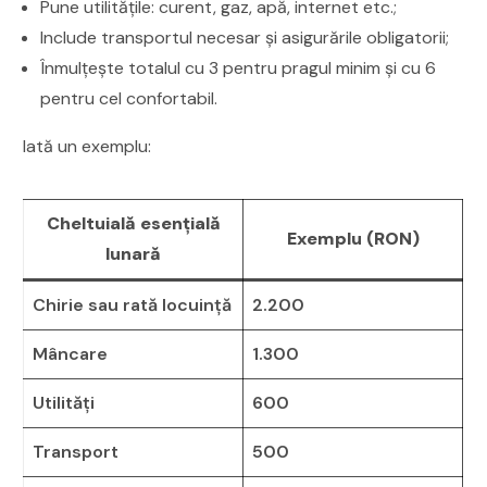
Pune utilitățile: curent, gaz, apă, internet etc.;
Include transportul necesar și asigurările obligatorii;
Înmulțește totalul cu 3 pentru pragul minim și cu 6
pentru cel confortabil.
Iată un exemplu:
Cheltuială esențială
Exemplu (RON)
lunară
Chirie sau rată locuință
2.200
Mâncare
1.300
Utilități
600
Transport
500