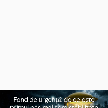
Fond de urgență: de ce este
primul pas real spre stabilitate