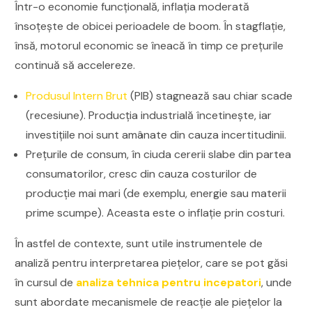
Într-o economie funcțională, inflația moderată
însoțește de obicei perioadele de boom. În stagflație,
însă, motorul economic se îneacă în timp ce prețurile
continuă să accelereze.
Produsul Intern Brut
(PIB) stagnează sau chiar scade
(recesiune). Producția industrială încetinește, iar
investițiile noi sunt amânate din cauza incertitudinii.
Prețurile de consum, în ciuda cererii slabe din partea
consumatorilor, cresc din cauza costurilor de
producție mai mari (de exemplu, energie sau materii
prime scumpe). Aceasta este o inflație prin costuri.
În astfel de contexte, sunt utile instrumentele de
analiză pentru interpretarea piețelor, care se pot găsi
în cursul de
analiza tehnica pentru incepatori
, unde
sunt abordate mecanismele de reacție ale piețelor la