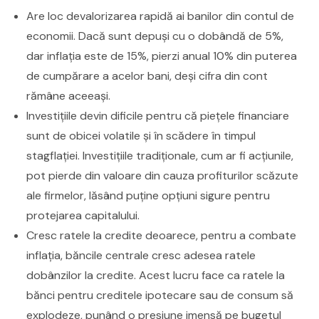
Are loc devalorizarea rapidă ai banilor din contul de
economii. Dacă sunt depuși cu o dobândă de 5%,
dar inflația este de 15%, pierzi anual 10% din puterea
de cumpărare a acelor bani, deși cifra din cont
rămâne aceeași.
Investițiile devin dificile pentru că piețele financiare
sunt de obicei volatile și în scădere în timpul
stagflației. Investițiile tradiționale, cum ar fi acțiunile,
pot pierde din valoare din cauza profiturilor scăzute
ale firmelor, lăsând puține opțiuni sigure pentru
protejarea capitalului.
Cresc ratele la credite deoarece, pentru a combate
inflația, băncile centrale cresc adesea ratele
dobânzilor la credite. Acest lucru face ca ratele la
bănci pentru creditele ipotecare sau de consum să
explodeze, punând o presiune imensă pe bugetul