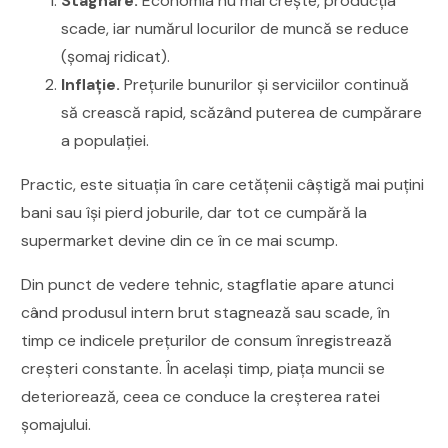
Stagnare.
Economia nu mai crește, producția
scade, iar numărul locurilor de muncă se reduce
(șomaj ridicat).
Inflație.
Prețurile bunurilor și serviciilor continuă
să crească rapid, scăzând puterea de cumpărare
a populației.
Practic, este situația în care cetățenii câștigă mai puțini
bani sau își pierd joburile, dar tot ce cumpără la
supermarket devine din ce în ce mai scump.
Din punct de vedere tehnic, stagflatie apare atunci
când produsul intern brut stagnează sau scade, în
timp ce indicele prețurilor de consum înregistrează
creșteri constante. În același timp, piața muncii se
deteriorează, ceea ce conduce la creșterea ratei
șomajului.