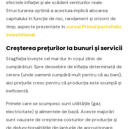
efectele inflației și ale scăderii veniturilor reale.
Structurarea optimă a acestuia implică alocarea
capitalului în funcție de risc, randament și orizont de
timp, aspecte prezentate în
cursul Primul portofoliu
investitional
.
Creșterea prețurilor la bunuri și servicii
Stagflația lovește cel mai dur în coșul zilnic de
cumpărături. Spre deosebire de inflația determinată de
cerere (unde oamenii cumpără mult pentru că au bani),
aici prețurile cresc pentru că producția este scumpă și
ineficientă.
Primele care se scumpesc sunt utilitățile (gaz,
electricitate) și alimentele de bază. Aceste majorări
sunt cauzate de creșterea costurilor de producție și
de disfuncționalitățile din lanțurile de aprovizionare.