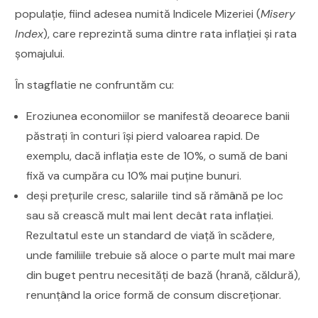
populație, fiind adesea numită Indicele Mizeriei (
Misery
Index
), care reprezintă suma dintre rata inflației și rata
șomajului.
În stagflatie ne confruntăm cu:
Eroziunea economiilor se manifestă deoarece banii
păstrați în conturi își pierd valoarea rapid. De
exemplu, dacă inflația este de 10%, o sumă de bani
fixă va cumpăra cu 10% mai puține bunuri.
deși prețurile cresc, salariile tind să rămână pe loc
sau să crească mult mai lent decât rata inflației.
Rezultatul este un standard de viață în scădere,
unde familiile trebuie să aloce o parte mult mai mare
din buget pentru necesități de bază (hrană, căldură),
renunțând la orice formă de consum discreționar.