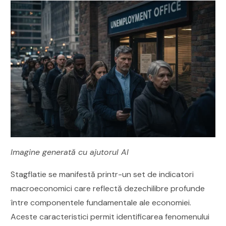
Imagine generată cu ajutorul AI
Stagflatie se manifestă printr-un set de indicatori
macroeconomici care reflectă dezechilibre profunde
între componentele fundamentale ale economiei.
Aceste caracteristici permit identificarea fenomenului