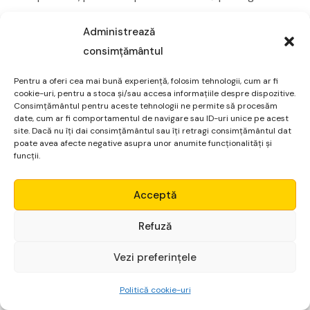
familiilor deja afectate de scumpiri.
Administrează
După cum se poate observa, un efect major al
consimțământul
stagflatie este diminuarea valorii economiilor. Inflația
Pentru a oferi cea mai bună experiență, folosim tehnologii, cum ar fi
reduce puterea de cumpărare a sumelor economisite,
cookie-uri, pentru a stoca și/sau accesa informațiile despre dispozitive.
în special atunci când acestea nu sunt investite în
Consimțământul pentru aceste tehnologii ne permite să procesăm
date, cum ar fi comportamentul de navigare sau ID-uri unice pe acest
instrumente care generează randamente superioare
site. Dacă nu îți dai consimțământul sau îți retragi consimțământul dat
inflației.
poate avea afecte negative asupra unor anumite funcționalități și
funcții.
În același timp, incertitudinea economică determină un
Micro Alpha
comportament mai prudent, orientat către lichiditate,
Acceptă
ceea ce poate limita accesul la oportunități de
Login
Refuză
creștere a capitalului.
Vezi preferințele
Adaptarea strategiilor financiare în astfel de perioade
Începe gratuit
implică diversificare și orientare către active reziliente,
Politică cookie-uri
principii analizate în
cursul de obligatiuni
, unde sunt