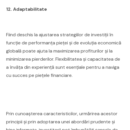
12. Adaptabilitate
Fiind deschis la ajustarea strategiilor de investiții în
funcție de performanța pieței și de evoluția economică
globală poate ajuta la maximizarea profiturilor și la
minimizarea pierderilor. Flexibilitatea și capacitatea de
a învăța din experiență sunt esențiale pentru a naviga
cu succes pe piețele financiare.
Prin cunoașterea caracteristicilor, urmărirea acestor
principii și prin adoptarea unei abordări prudente și
bine informate, investitorii pot îmbunătăți șansele de