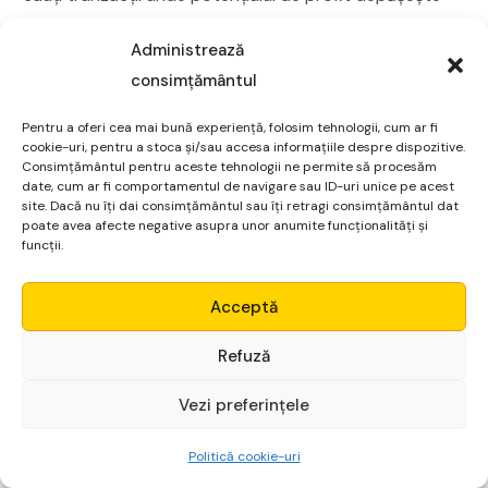
semnificativ riscul asumat.
Administrează
consimțământul
Pentru a oferi cea mai bună experiență, folosim tehnologii, cum ar fi
cookie-uri, pentru a stoca și/sau accesa informațiile despre dispozitive.
Consimțământul pentru aceste tehnologii ne permite să procesăm
6. Educația continuă
date, cum ar fi comportamentul de navigare sau ID-uri unice pe acest
site. Dacă nu îți dai consimțământul sau îți retragi consimțământul dat
poate avea afecte negative asupra unor anumite funcționalități și
funcții.
Piața este în constantă schimbare, iar educația
Micro Alpha
continuă te poate ajuta să tranzacționezi mai bine și să
Acceptă
răspunzi schimbărilor. Înțelegerea analizei tehnice și
Login
Refuză
fundamentale îmbunătățesc capacitatea de a lua
decizii în cunoștință de cauză.
Vezi preferințele
Începe gratuit
Politică cookie-uri