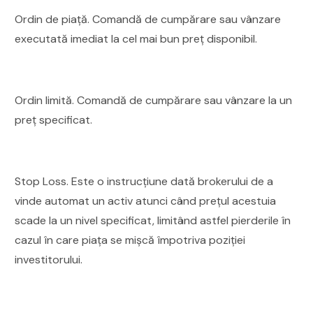
Ordin de piață. Comandă de cumpărare sau vânzare
executată imediat la cel mai bun preț disponibil.
Ordin limită. Comandă de cumpărare sau vânzare la un
preț specificat.
Stop Loss. Este o instrucțiune dată brokerului de a
vinde automat un activ atunci când prețul acestuia
scade la un nivel specificat, limitând astfel pierderile în
cazul în care piața se mișcă împotriva poziției
investitorului.