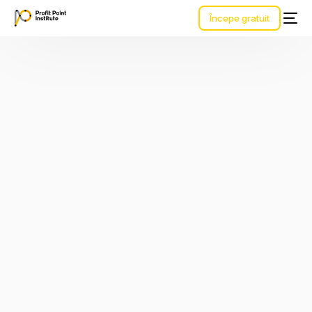
Începe gratuit