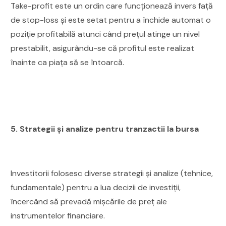
Take-profit este un ordin care funcționează invers față
de stop-loss și este setat pentru a închide automat o
poziție profitabilă atunci când prețul atinge un nivel
prestabilit, asigurându-se că profitul este realizat
înainte ca piața să se întoarcă.
5. Strategii și analize pentru tranzactii la bursa
Investitorii folosesc diverse strategii și analize (tehnice,
fundamentale) pentru a lua decizii de investiții,
încercând să prevadă mișcările de preț ale
instrumentelor financiare.