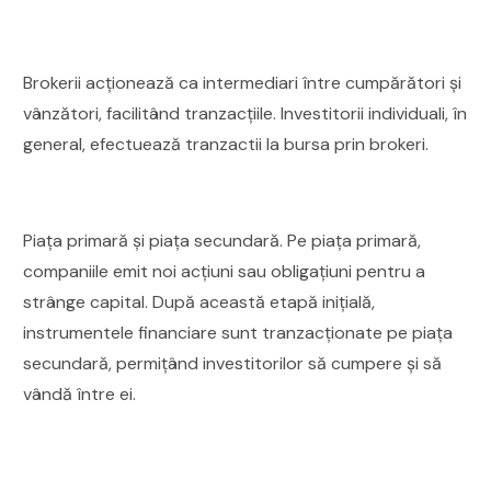
Brokerii acționează ca intermediari între cumpărători și
vânzători, facilitând tranzacțiile. Investitorii individuali, în
general, efectuează tranzactii la bursa prin brokeri.
Piața primară și piața secundară. Pe piața primară,
companiile emit noi acțiuni sau obligațiuni pentru a
strânge capital. După această etapă inițială,
instrumentele financiare sunt tranzacționate pe piața
secundară, permițând investitorilor să cumpere și să
vândă între ei.