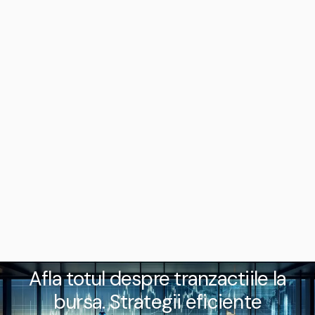
Afla totul despre tranzactiile la
bursa. Strategii eficiente