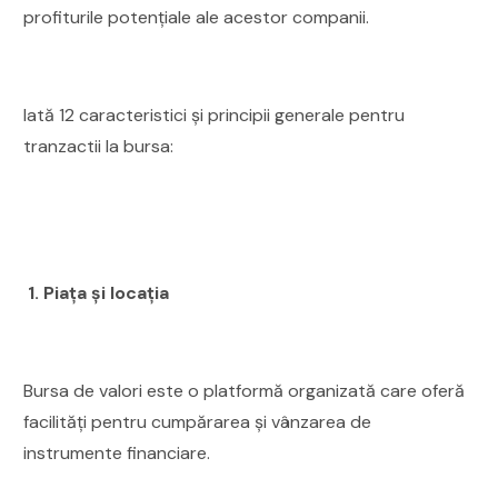
profiturile potențiale ale acestor companii.
Iată 12 caracteristici și principii generale pentru
tranzactii la bursa:
1. Piața și locația
Bursa de valori este o platformă organizată care oferă
facilități pentru cumpărarea și vânzarea de
instrumente financiare.