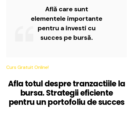
Află care sunt
elementele importante
pentru a investi cu
succes pe bursă.
Curs Gratuit Online!
Afla totul despre tranzactiile la
bursa. Strategii eficiente
pentru un portofoliu de succes