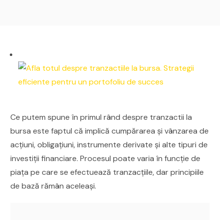
Ce putem spune în primul rând despre tranzactii la
bursa este faptul că implică cumpărarea și vânzarea de
acțiuni, obligațiuni, instrumente derivate și alte tipuri de
investiții financiare. Procesul poate varia în funcție de
piața pe care se efectuează tranzacțiile, dar principiile
de bază rămân aceleași.