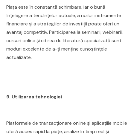
Piața este în constantă schimbare, iar o bună
înțelegere a tendințelor actuale, a noilor instrumente
financiare și a strategiilor de investiții poate oferi un
avantaj competitiv. Participarea la seminarii, webinarii,
cursuri online și citirea de literatură specializată sunt
moduri excelente de a-ți menține cunoștințele
actualizate.
9. Utilizarea tehnologiei
Platformele de tranzacționare online și aplicațiile mobile
oferă acces rapid la piețe, analize în timp real și