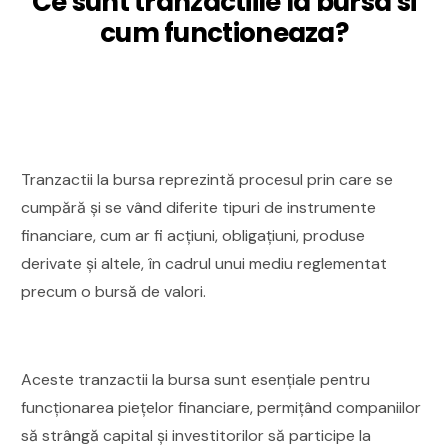
Ce sunt tranzactiile la bursa si
cum functioneaza?
Tranzactii la bursa reprezintă procesul prin care se
cumpără și se vând diferite tipuri de instrumente
financiare, cum ar fi acțiuni, obligațiuni, produse
derivate și altele, în cadrul unui mediu reglementat
precum o bursă de valori.
Aceste tranzactii la bursa sunt esențiale pentru
funcționarea piețelor financiare, permițând companiilor
să strângă capital și investitorilor să participe la