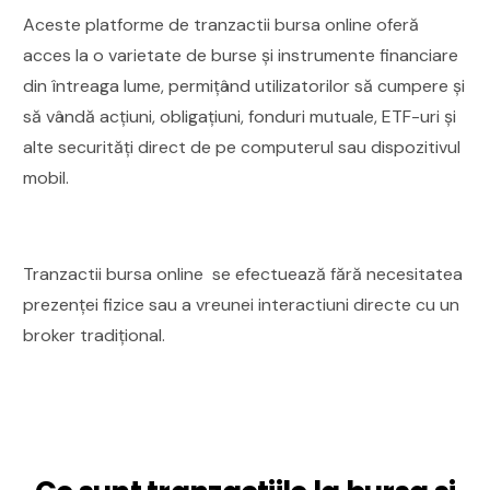
Aceste platforme de tranzactii bursa online oferă
acces la o varietate de burse și instrumente financiare
din întreaga lume, permițând utilizatorilor să cumpere și
să vândă acțiuni, obligațiuni, fonduri mutuale, ETF-uri și
alte securități direct de pe computerul sau dispozitivul
mobil.
Tranzactii bursa online se efectuează fără necesitatea
prezenței fizice sau a vreunei interactiuni directe cu un
broker tradițional.