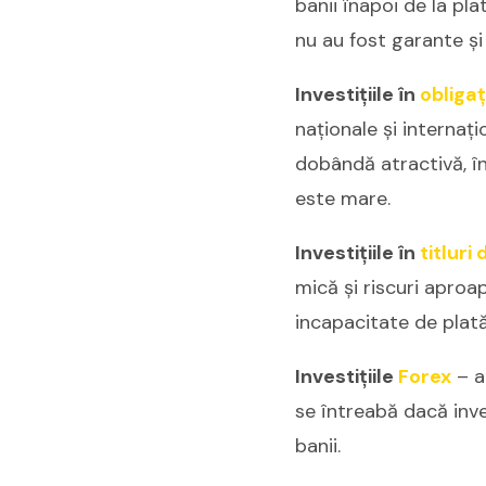
banii înapoi de la pl
nu au fost garante şi
Investițiile în
obligaț
naționale și internați
dobândă atractivă, în
este mare.
Investițiile în
titluri
mică și riscuri aproap
incapacitate de plată 
Investițiile
Forex
– a
se întreabă dacă inve
banii.