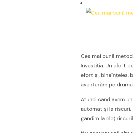
Cea mai bună metodă 
Investiția. Un efort p
efort și, bineînțeles
aventurăm pe drumur
Atunci când avem un 
automat și la riscuri.
gândim la ele) riscuri