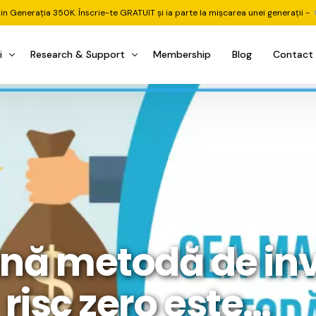
din Generația 350K. Înscrie-te GRATUIT și ia parte la mișcarea unei generații -
i
Research & Support
Membership
Blog
Contact
u Investițional
nitorul Pieței
Pastila Financiară Premium
e
reener ETF
Risc sau Oportunitate
reener Acțiuni
Q&A LIVE
eep Dive Stocks
Comunitate Premium
țiuni (DGI & DCF)
ality Check
Chat & Suport Mentor
nă metodă de inve
tofoliului
rtfolio Tracking
1 la 1 Mentor
 & Execuție
rtofolii Mecanice
risc zero este…
te
oboți EA MT5