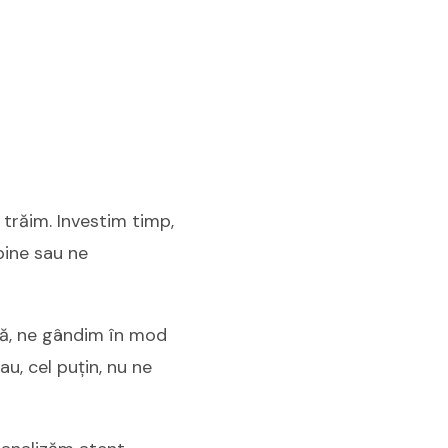
 trăim. Investim timp,
bine sau ne
bă, ne gândim în mod
u, cel puțin, nu ne