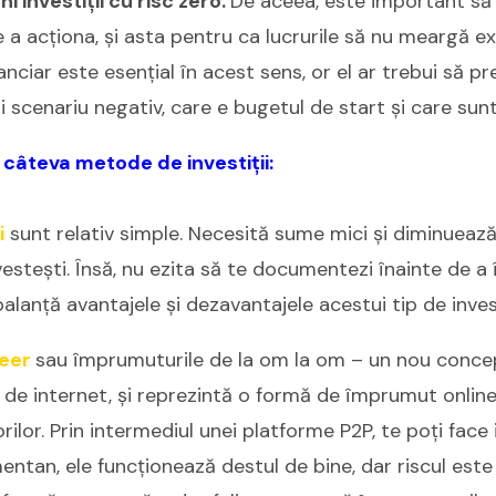
 investiții cu risc zero.
De aceea, este important să
e a acționa, și asta pentru ca lucrurile să nu meargă 
nanciar este esențial în acest sens, or el ar trebui să p
 scenariu negativ, care e bugetul de start și care sunt 
câteva metode de investiții:
i
sunt relativ simple. Necesită sume mici și diminuează 
nvestești. Însă, nu ezita să te documentezi înainte de a
balanță avantajele și dezavantajele acestui tip de invest
peer
sau împrumuturile de la om la om – un nou conce
 de internet, și reprezintă o formă de împrumut online
torilor. Prin intermediul unei platforme P2P, te poți face 
entan, ele funcționează destul de bine, dar riscul este