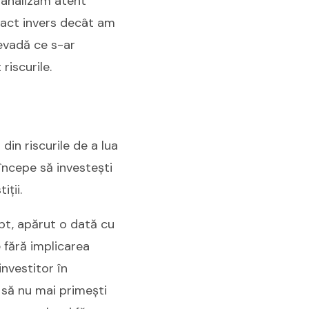
 analizăm atent
exact invers decât am
revadă ce s-ar
riscurile.
din riscurile de a lua
 începe să investești
iții.
pt, apărut o dată cu
 fără implicarea
investitor în
 să nu mai primeşti