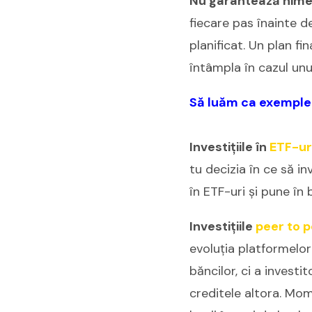
Nu garantează nimeni
fiecare pas înainte d
planificat. Un plan fi
întâmpla în cazul unui
Să luăm ca exemple 
Investițiile în
ETF-ur
tu decizia în ce să i
în ETF-uri și pune în 
Investițiile
peer to 
evoluția platformelor
băncilor, ci a investi
creditele altora. Mom