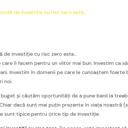
de investiție cu risc zero este…
e care îl facem pentru un viitor mai bun. Investim ca să
, bani. Investim în domenii pe care le cunoaștem foarte 
i noi.
buget și căutăm oportunități de a pune banii la trea
 Chiar dacă sunt mai puțin prezente în viața noastră (sa
le sunt tipice pentru orice tip de investiție.