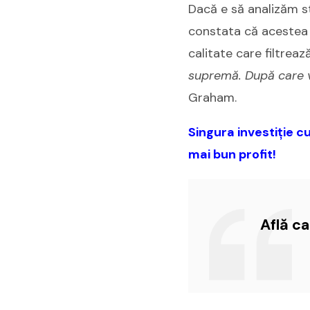
Dacă e să analizăm s
constata că acestea 
calitate care filtreaz
supremă. După care vi
Graham.
Singura investiție c
mai bun profit!
Află c