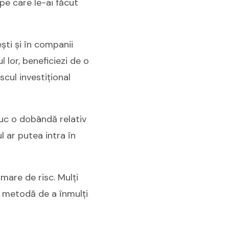
pe care le-ai făcut
ști și în companii
l lor, beneficiezi de o
cul investițional
uc o dobândă relativ
l ar putea intra în
mare de risc. Mulți
ă metodă de a înmulți