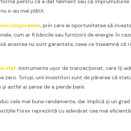
atformă pentru că a dat faliment sau că împrumuturile 
 nu s-au mai plătit.
iuni corporative
, prin care ai oportunitatea să investe
onale, cum ar fi băncile sau furnizorii de energie. În cazu
să acestea nu sunt garantate, ceea ce înseamnă că ris
 de stat
:
instrumente ușor de tranzacționat, care îți ad
e zero. Totuși, unii investitori sunt de părerea că statu
şi astfel ai şanse de a pierde banii.
duc cele mai bune randamente, dar implică și un grad 
stițiile Forex reprezintă cu adevărat cea mai eficient