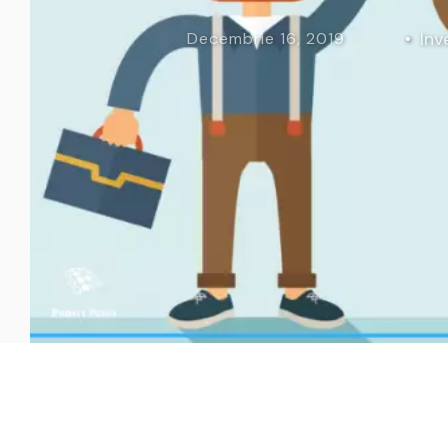
Curs Momentum
Tool St
Inv
Decembrie 16, 2019
Curs Swing Trading
Tool Ca
Curs Day Trading
Tool Ba
Curs Algo Trading
Tool M
Curs Growth Stocks
Curs Value Investin