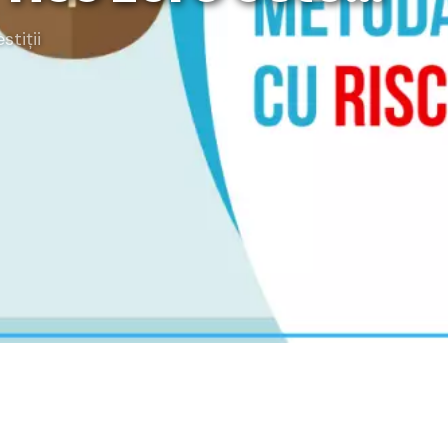
rategia AS
estiții
lendar Integrat
cktesting Portofoliu
omentum Score
g DCF