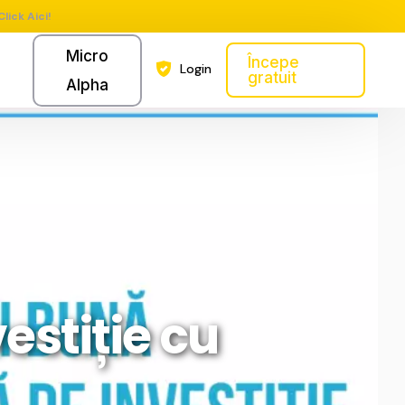
Click Aici!
Micro
Începe
Login
gratuit
Alpha
stiție cu