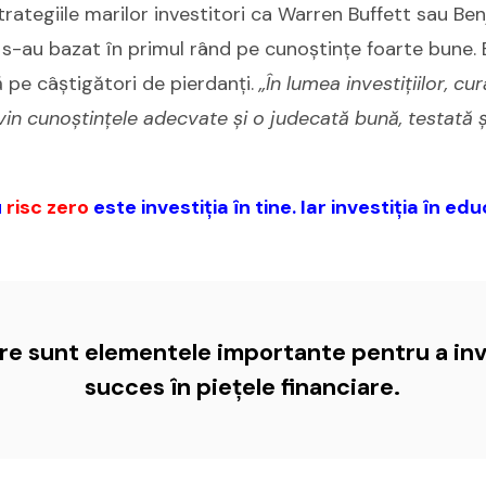
trategiile marilor investitori ca Warren Buffett sau B
s-au bazat în primul rând pe cunoștințe foarte bune.
ă pe câștigători de pierdanți.
„În lumea investițiilor, cur
n cunoștințele adecvate și o judecată bună, testată ș
u
risc zero
este investiția în tine. Iar investiția în ed
are sunt elementele importante pentru a inv
succes în piețele financiare.