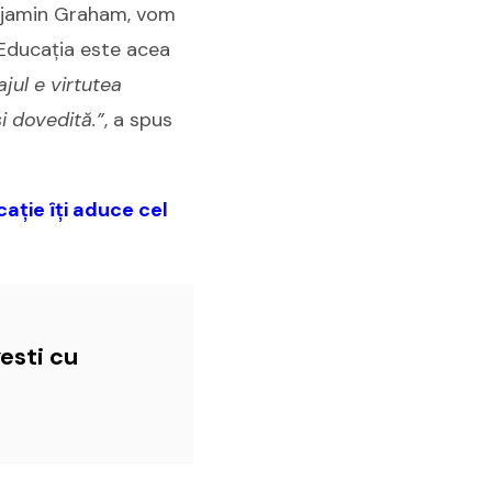
enjamin Graham, vom
 Educația este acea
ajul e virtutea
i dovedită.”
, a spus
ucație îți aduce cel
esti cu