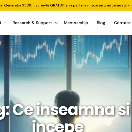
din Generația 350K. Înscrie-te GRATUIT și ia parte la mișcarea unei generații -
i
Research & Support
Membership
Blog
Contact
u Investițional
nitorul Pieței
Pastila Financiară Premium
e
reener ETF
Risc sau Oportunitate
reener Acțiuni
Q&A LIVE
eep Dive Stocks
Comunitate Premium
țiuni (DGI & DCF)
ality Check
Chat & Suport Mentor
g: Ce inseamna si
tofoliului
rtfolio Tracking
1 la 1 Mentor
 & Execuție
rtofolii Mecanice
incepe
te
oboți EA MT5