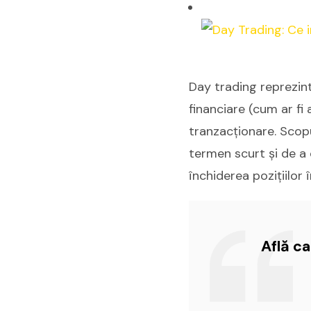
Day trading reprezin
financiare (cum ar fi 
tranzacționare. Scopu
termen scurt și de a 
închiderea pozițiilor 
Află c