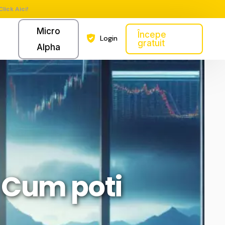
Click Aici!
Micro
Începe
Login
gratuit
Alpha
 Cum poti