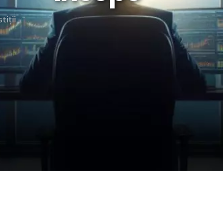
rategia AS
tiții
lendar Integrat
cktesting Portofoliu
omentum Score
g DCF