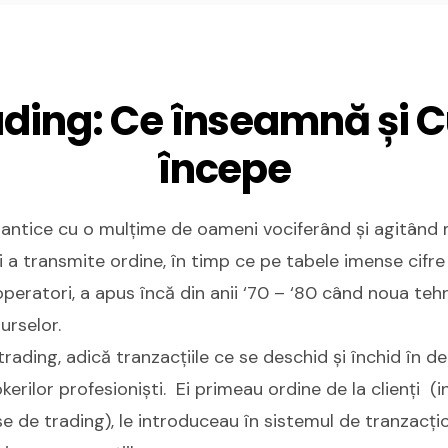
ding: Ce înseamnă și 
începe
gantice cu o mulțime de oameni vociferând și agitând 
i a transmite ordine, în timp ce pe tabele imense cifre 
eratori, a apus încă din anii ‘70 – ‘80 când noua teh
urselor.
trading, adică tranzacțiile ce se deschid și închid în d
erilor profesioniști. Ei primeau ordine de la clienți (ins
se de trading), le introduceau în sistemul de tranzacț