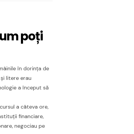
Cum poți
mâinile în dorința de
și litere erau
nologie a început să
ecursul a câteva ore,
tituții financiare,
ionare, negociau pe