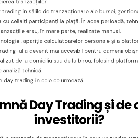
eierea tranzacțiilor.
trading în sălile de tranzacționare ale bursei, gestionâ
cu ceilalți participanți la piață. În acea perioadă, teh
tranzacțiile erau, în mare parte, realizate manual.
ologiei, apariția calculatoarelor personale și a platfo
rading-ul a devenit mai accesibil pentru oamenii obișnu
ealizat de la domiciliu sau de la birou, folosind platfo
 analiză tehnică.
e day trading în cele ce urmează.
mnă Day Trading și de 
investitorii?