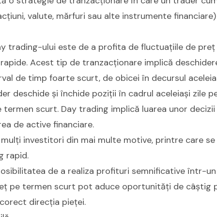
tă o strategie de tranzacționare în care un trader cum
acțiuni, valute, mărfuri sau alte instrumente financiare)
ay trading-ului este de a profita de fluctuațiile de pre
 rapide. Acest tip de tranzacționare implică deschider
erval de timp foarte scurt, de obicei în decursul aceleiaș
er deschide și închide poziții în cadrul aceleiași zile p
pe termen scurt. Day trading implică luarea unor decizii
ea de active financiare.
mulți investitori din mai multe motive, printre care se 
g rapid.
sibilitatea de a realiza profituri semnificative într-un
reț pe termen scurt pot aduce oportunități de câștig 
 corect direcția pieței.