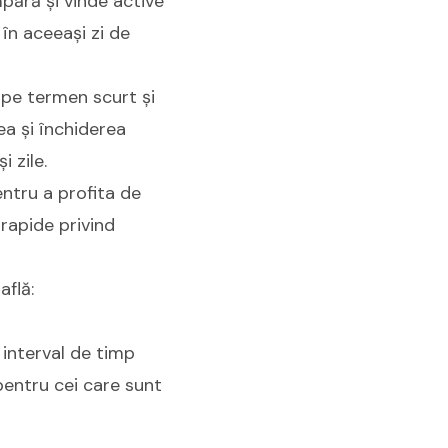
pără și vinde active
 în aceeași zi de
ț pe termen scurt și
ea și închiderea
i zile.
entru a profita de
 rapide privind
află:
 interval de timp
pentru cei care sunt