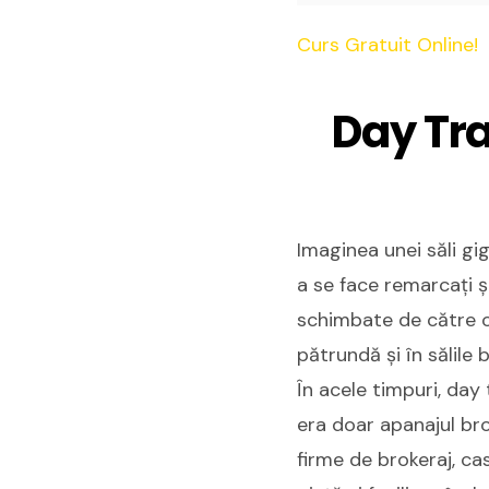
Curs Gratuit Online!
Day Tra
Imaginea unei săli gi
a se face remarcați ș
schimbate de către op
pătrundă și în sălile b
În acele timpuri, day 
era doar apanajul brok
firme de brokeraj, ca