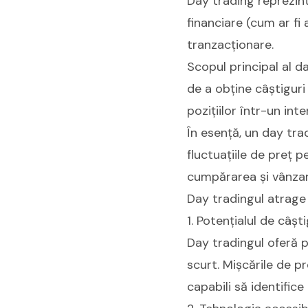
Day trading reprezin
financiare (cum ar fi 
tranzacționare.
Scopul principal al d
de a obține câștiguri
pozițiilor într-un int
În esență, un day trad
fluctuațiile de preț 
cumpărarea și vânzar
Day tradingul atrage 
1. Potențialul de câști
Day tradingul oferă po
scurt. Mișcările de p
capabili să identifice