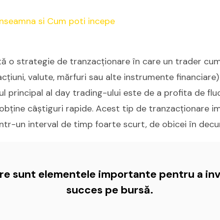
tă o strategie de tranzacționare în care un trader cum
acțiuni, valute, mărfuri sau alte instrumente financiare)
l principal al day trading-ului este de a profita de flu
obține câștiguri rapide. Acest tip de tranzacționare i
într-un interval de timp foarte scurt, de obicei în decurs
are sunt elementele importante pentru a inv
succes pe bursă.