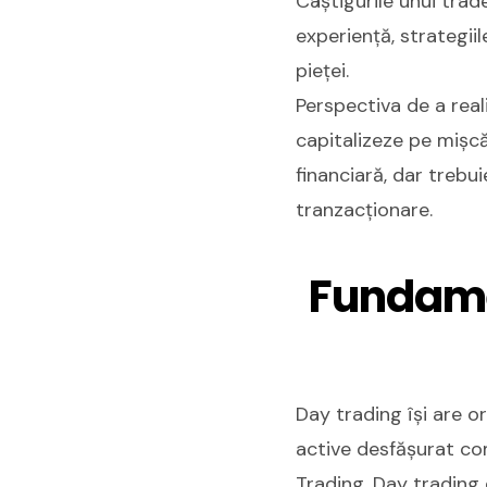
Câștigurile unui trade
experiență, strategiil
pieței.
Perspectiva de a real
capitalizeze pe mișc
financiară, dar trebui
tranzacționare.
Fundame
Day trading își are o
active desfășurat com
Trading. Day trading 