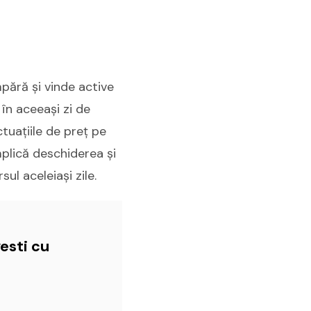
pără și vinde active
 în aceeași zi de
ctuațiile de preț pe
mplică deschiderea și
ul aceleiași zile.
esti cu