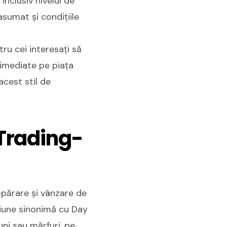
inclusiv nivelul de
asumat și condițiile
ru cei interesați să
 imediate pe piața
acest stil de
Trading-
mpărare și vânzare de
țiune sinonimă cu Day
uni sau mărfuri, pe