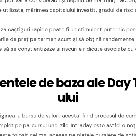
r pot varia considerabil și depind de mai mulți factori, 
e utilizate, mărimea capitalului investit, gradul de risc 
iza câștiguri rapide poate fi un stimulent puternic pent
ările de preț pe termen scurt și să obțină randamente
e să se conștientizeze și riscurile ridicate asociate cu 
ntele de baza ale Day 
ului
riginea la bursa de valori, acesta fiind procesul de cu
plet pe parcursul unei zile. Intraday este astfel o no
este folosit cel mai adesea pe piețele bursiere de acți