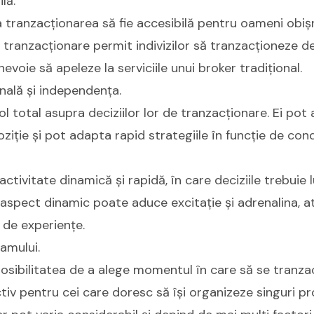
lă.
 tranzacționarea să fie accesibilă pentru oameni obișn
de tranzacționare permit indivizilor să tranzacționeze d
 nevoie să apeleze la serviciile unui broker tradițional.
nală și independența.
ol total asupra deciziilor lor de tranzacționare. Ei pot
ziție și pot adapta rapid strategiile în funcție de condiț
ctivitate dinamică și rapidă, în care deciziile trebuie 
 aspect dinamic poate aduce excitație și adrenalina, 
 de experiențe.
ramului.
posibilitatea de a alege momentul în care să se tranza
tiv pentru cei care doresc să își organizeze singuri p