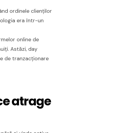
nd ordinele clienților
nologia era într-un
rmelor online de
iți. Astăzi, day
rme de tranzacționare
ce atrage