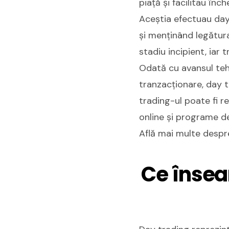
piață și facilitau înch
Aceștia efectuau day 
și menținând legătura 
stadiu incipient, iar 
Odată cu avansul tehn
tranzacționare, day t
trading-ul poate fi r
online și programe de
Află mai multe despr
Ce însea