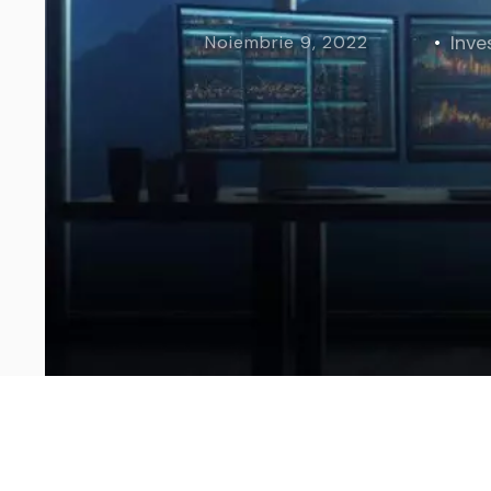
Curs Momentum
Tool St
Inves
Noiembrie 9, 2022
Curs Swing Trading
Tool Ca
Curs Day Trading
Tool Ba
Curs Algo Trading
Tool M
Curs Growth Stocks
Curs Value Investin