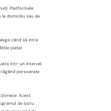
uiți. Platformele
e la domiciliu sau de
 alege când să intre
iile pieței.
luate într-un interval
atrăgând persoanele
cționeze. Acest
rogramul de lucru.